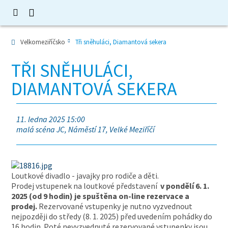
Velkomeziříčsko
Tři sněhuláci, Diamantová sekera
TŘI SNĚHULÁCI,
DIAMANTOVÁ SEKERA
11. ledna 2025 15:00
malá scéna JC, Náměstí 17, Velké Meziříčí
Loutkové divadlo - javajky pro rodiče a děti.
Prodej vstupenek na loutkové představení
v pondělí 6. 1.
2025 (od 9 hodin) je spuštěna on-line rezervace a
prodej.
Rezervované vstupenky je nutno vyzvednout
nejpozději do středy (8. 1. 2025) před uvedením pohádky do
16 hodin. Poté nevyzvednuté rezervované vstupenky jsou