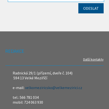
REDAKCE
Další kontakty
Radnická 29/1 (přízemí, dveře č. 104)
594 13 Velké Meziříčí
e-mail:
velkomeziricsko@velkemezirici.cz
tel.: 566 781 034
mobil: 724 063 930