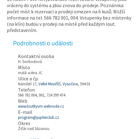
vráceny do systému a jdou znova do prodeje. Poznámka:
počet míst k rezervaci a prodeji omezen na 6 kusů. Bližší
informace na tel. 566 782 001, 004. Vstupenky bez místenky
(na klín) budou v prodeji na místě před každým lout.
představením.
Podrobnosti o události
Kontaktní osoba
H. Svobodová
Místo
malá scéna JC
Ulice a čp.
Náměstí 17,
Velké Meziříčí
,
Vysočina
, 594 01
Telefon
566 782 004, 001, 724 399 474
Web
www.loutkyvm.webnode.cz
E-mail
program@jupiterclub.cz
Okres
Žďár nad Sázavou