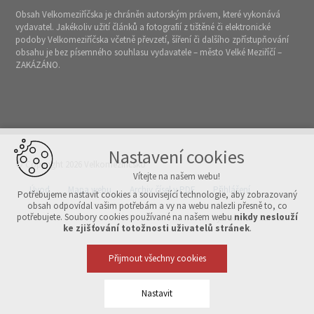
Obsah Velkomeziříčska je chráněn autorským právem, které vykonává
vydavatel. Jakékoliv užití článků a fotografií z tištěné či elektronické
podoby Velkomeziříčska včetně převzetí, šíření či dalšího zpřístupňování
obsahu je bez písemného souhlasu vydavatele – město Velké Meziříčí –
ZAKÁZÁNO.
Nastavení cookies
© Copyright 2026 Velkomeziříčsko
Vítejte na našem webu!
Úvod
Mapa webu
Archiv čísel v PDF
Přihlášení
Potřebujeme nastavit cookies a související technologie, aby zobrazovaný
obsah odpovídal vašim potřebám a vy na webu nalezli přesně to, co
potřebujete. Soubory cookies používané na našem webu
nikdy neslouží
Vytvořeno v xart.cz
ke zjišťování totožnosti uživatelů stránek
.
Přijmout všechny cookies
Nastavit