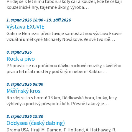
Přidej se k letnímu táboru školy čar a kouzel, kde tě čekají
kouzelnické hry, tajemné úkoly, výroba…
1. srpna 2026 18:00 - 19. září 2026
Výstava EXUVIE
Galerie Nemezis představuje samostatnou výstavu Exuvie
vizuální umělkyně Michaely Novákové. Ve své tvorbě…
8. srpna 2026
Rock a pivo
Připravte se na pořádnou dávku rockové muziky, skvělého
piva a letní atmosféry pod širým nebem! Kaktus…
8. srpna 2026 08:00
Měřínský kros
Rozdej si to s horou! 13 km, Dědkovská hora, louky, lesy,
výhledy a poctivý přespolní běh. Přesně takový je…
8. srpna 2026 19:30
Oddysea (český dabing)
Drama USA. Hrají M. Damon, T. Holland, A. Hathaway, R.