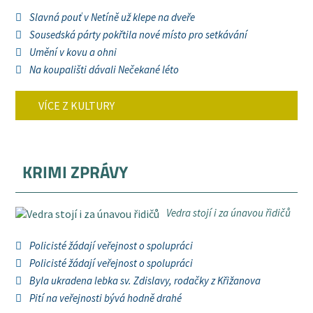
Slavná pouť v Netíně už klepe na dveře
Sousedská párty pokřtila nové místo pro setkávání
Umění v kovu a ohni
Na koupališti dávali Nečekané léto
VÍCE Z KULTURY
KRIMI ZPRÁVY
Vedra stojí i za únavou řidičů
Policisté žádají veřejnost o spolupráci
Policisté žádají veřejnost o spolupráci
Byla ukradena lebka sv. Zdislavy, rodačky z Křižanova
Pití na veřejnosti bývá hodně drahé