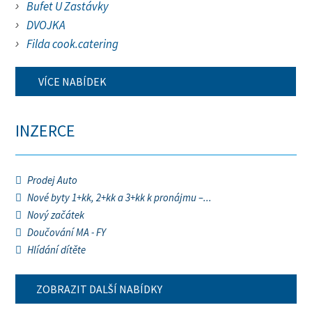
Bufet U Zastávky
DVOJKA
Filda cook.catering
VÍCE NABÍDEK
INZERCE
Prodej Auto
Nové byty 1+kk, 2+kk a 3+kk k pronájmu –...
Nový začátek
Doučování MA - FY
Hlídání dítěte
ZOBRAZIT DALŠÍ NABÍDKY