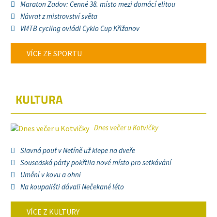
Maraton Zadov: Cenné 38. místo mezi domácí elitou
Návrat z mistrovství světa
VMTB cycling ovládl Cyklo Cup Křižanov
VÍCE ZE SPORTU
KULTURA
Dnes večer u Kotvičky
Slavná pouť v Netíně už klepe na dveře
Sousedská párty pokřtila nové místo pro setkávání
Umění v kovu a ohni
Na koupališti dávali Nečekané léto
VÍCE Z KULTURY