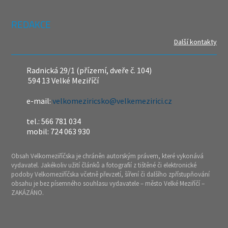
REDAKCE
Další kontakty
Radnická 29/1 (přízemí, dveře č. 104)
594 13 Velké Meziříčí
e-mail:
velkomeziricsko@velkemezirici.cz
tel.: 566 781 034
mobil: 724 063 930
Obsah Velkomeziříčska je chráněn autorským právem, které vykonává
vydavatel. Jakékoliv užití článků a fotografií z tištěné či elektronické
podoby Velkomeziříčska včetně převzetí, šíření či dalšího zpřístupňování
obsahu je bez písemného souhlasu vydavatele – město Velké Meziříčí –
ZAKÁZÁNO.