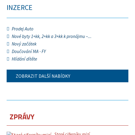
INZERCE
Prodej Auto
Nové byty 1+kk, 2+kk a 3+kk k pronájmu –...
Nový začátek
Doučování MA - FY
Hlídání dítěte
ZOBRAZIT DALŠÍ NABÍDKY
ZPRÁVY
Staré ciferníky mizí