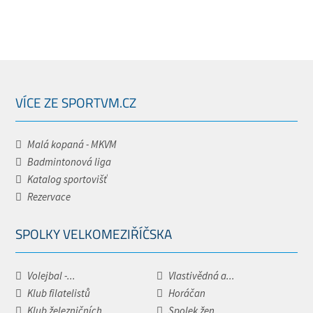
VÍCE ZE SPORTVM.CZ
Malá kopaná - MKVM
Badmintonová liga
Katalog sportovišť
Rezervace
SPOLKY VELKOMEZIŘÍČSKA
Volejbal -...
Vlastivědná a...
Klub filatelistů
Horáčan
Klub železničních...
Spolek žen