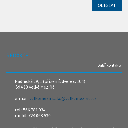
REDAKCE
Další kontakty
Radnická 29/1 (přízemí, dveře č. 104)
594 13 Velké Meziříčí
e-mail:
velkomeziricsko@velkemezirici.cz
tel.: 566 781 034
mobil: 724 063 930