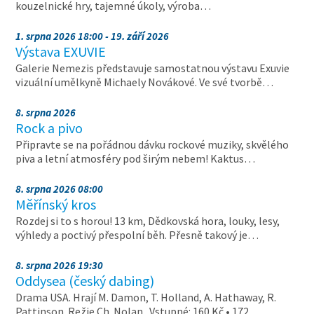
kouzelnické hry, tajemné úkoly, výroba…
1. srpna 2026 18:00 - 19. září 2026
Výstava EXUVIE
Galerie Nemezis představuje samostatnou výstavu Exuvie
vizuální umělkyně Michaely Novákové. Ve své tvorbě…
8. srpna 2026
Rock a pivo
Připravte se na pořádnou dávku rockové muziky, skvělého
piva a letní atmosféry pod širým nebem! Kaktus…
8. srpna 2026 08:00
Měřínský kros
Rozdej si to s horou! 13 km, Dědkovská hora, louky, lesy,
výhledy a poctivý přespolní běh. Přesně takový je…
8. srpna 2026 19:30
Oddysea (český dabing)
Drama USA. Hrají M. Damon, T. Holland, A. Hathaway, R.
Pattinson. Režie Ch. Nolan. Vstupné: 160 Kč • 172…