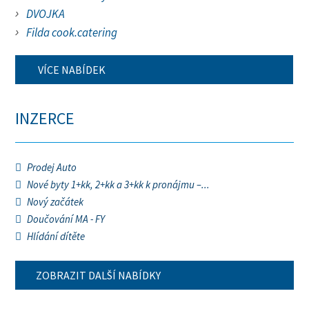
DVOJKA
Filda cook.catering
VÍCE NABÍDEK
INZERCE
Prodej Auto
Nové byty 1+kk, 2+kk a 3+kk k pronájmu –...
Nový začátek
Doučování MA - FY
Hlídání dítěte
ZOBRAZIT DALŠÍ NABÍDKY