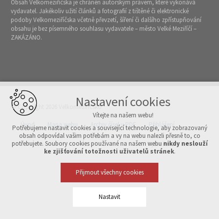
Obsah Velkomeziříčska je chráněn autorským právem, které vykonává
vydavatel. Jakékoliv užití článků a fotografií z tištěné či elektronické
podoby Velkomeziříčska včetně převzetí, šíření či dalšího zpřístupňování
obsahu je bez písemného souhlasu vydavatele – město Velké Meziříčí –
ZAKÁZÁNO.
Nastavení cookies
© Copyright 2026 Velkomeziříčsko
Vítejte na našem webu!
Úvod
Mapa webu
Archiv čísel v PDF
Přihlášení
Potřebujeme nastavit cookies a související technologie, aby zobrazovaný
obsah odpovídal vašim potřebám a vy na webu nalezli přesně to, co
potřebujete. Soubory cookies používané na našem webu
nikdy neslouží
Vytvořeno v xart.cz
ke zjišťování totožnosti uživatelů stránek
.
Přijmout všechny cookies
Nastavit