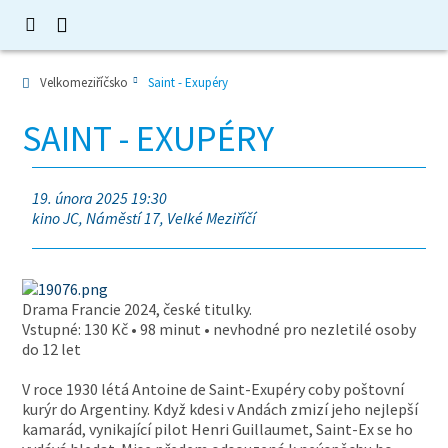
Velkomeziříčsko
Saint - Exupéry
SAINT - EXUPÉRY
19. února 2025 19:30
kino JC, Náměstí 17, Velké Meziříčí
Drama Francie 2024, české titulky.
Vstupné: 130 Kč • 98 minut • nevhodné pro nezletilé osoby
do 12 let
V roce 1930 létá Antoine de Saint-Exupéry coby poštovní
kurýr do Argentiny. Když kdesi v Andách zmizí jeho nejlepší
kamarád, vynikající pilot Henri Guillaumet, Saint-Ex se ho