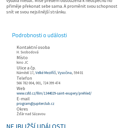
vydává hledat. Mise předem odsouzená k neúspěchu ho
přiměje překonat sebe sama. A proměnit svou schopnost
snít ve svou nejsilnější stránku.
Podrobnosti o události
Kontaktní osoba
H. Svobodová
Místo
kino JC
Ulice a čp.
Náměstí 17,
Velké Meziříčí
,
Vysočina
, 594 01
Telefon
566 782 004, 001, 724 399 474
Web
www.csfd.cz/film/1344029-saint-exupery/prehled/
E-mail
program@jupiterclub.cz
Okres
Žďár nad Sázavou
NEJBLIŽŠÍ UDÁLOSTI