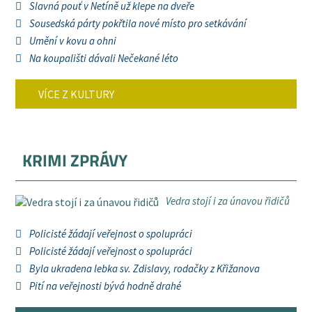
Slavná pouť v Netíně už klepe na dveře
Sousedská párty pokřtila nové místo pro setkávání
Umění v kovu a ohni
Na koupališti dávali Nečekané léto
VÍCE Z KULTURY
KRIMI ZPRÁVY
Vedra stojí i za únavou řidičů
Policisté žádají veřejnost o spolupráci
Policisté žádají veřejnost o spolupráci
Byla ukradena lebka sv. Zdislavy, rodačky z Křižanova
Pití na veřejnosti bývá hodně drahé