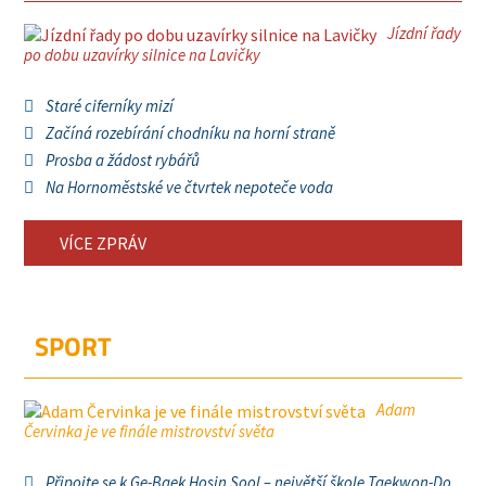
Jízdní řady
po dobu uzavírky silnice na Lavičky
Staré ciferníky mizí
Začíná rozebírání chodníku na horní straně
Prosba a žádost rybářů
Na Hornoměstské ve čtvrtek nepoteče voda
VÍCE ZPRÁV
SPORT
Adam
Červinka je ve finále mistrovství světa
Připojte se k Ge-Baek Hosin Sool – největší škole Taekwon-Do