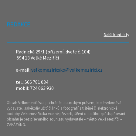
REDAKCE
Další kontakty
Radnická 29/1 (přízemí, dveře č. 104)
594 13 Velké Meziříčí
e-mail:
velkomeziricsko@velkemezirici.cz
tel.: 566 781 034
mobil: 724 063 930
Obsah Velkomeziříčska je chráněn autorským právem, které vykonává
vydavatel. Jakékoliv užití článků a fotografií z tištěné či elektronické
podoby Velkomeziříčska včetně převzetí, šíření či dalšího zpřístupňování
obsahu je bez písemného souhlasu vydavatele – město Velké Meziříčí –
ZAKÁZÁNO.