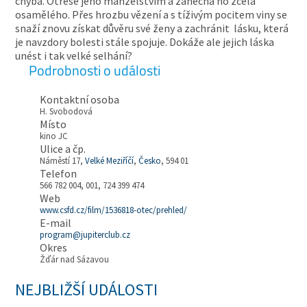
chyba. Otřese jeho manželstvím a zanechá ho zcela
osamělého. Přes hrozbu vězení a s tíživým pocitem viny se
snaží znovu získat důvěru své ženy a zachránit lásku, která
je navzdory bolesti stále spojuje. Dokáže ale jejich láska
unést i tak velké selhání?
Podrobnosti o události
Kontaktní osoba
H. Svobodová
Místo
kino JC
Ulice a čp.
Náměstí 17,
Velké Meziříčí
,
Česko
, 594 01
Telefon
566 782 004, 001, 724 399 474
Web
www.csfd.cz/film/1536818-otec/prehled/
E-mail
program@jupiterclub.cz
Okres
Žďár nad Sázavou
NEJBLIŽŠÍ UDÁLOSTI