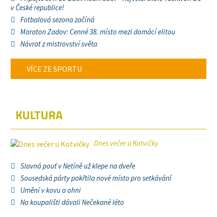
v České republice!
Fotbalová sezona začíná
Maraton Zadov: Cenné 38. místo mezi domácí elitou
Návrat z mistrovství světa
VÍCE ZE SPORTU
KULTURA
Dnes večer u Kotvičky
Slavná pouť v Netíně už klepe na dveře
Sousedská párty pokřtila nové místo pro setkávání
Umění v kovu a ohni
Na koupališti dávali Nečekané léto