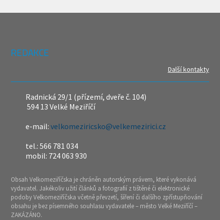
REDAKCE
Další kontakty
Radnická 29/1 (přízemí, dveře č. 104)
594 13 Velké Meziříčí
e-mail:
velkomeziricsko@velkemezirici.cz
tel.: 566 781 034
mobil: 724 063 930
Obsah Velkomeziříčska je chráněn autorským právem, které vykonává
vydavatel. Jakékoliv užití článků a fotografií z tištěné či elektronické
podoby Velkomeziříčska včetně převzetí, šíření či dalšího zpřístupňování
obsahu je bez písemného souhlasu vydavatele – město Velké Meziříčí –
ZAKÁZÁNO.