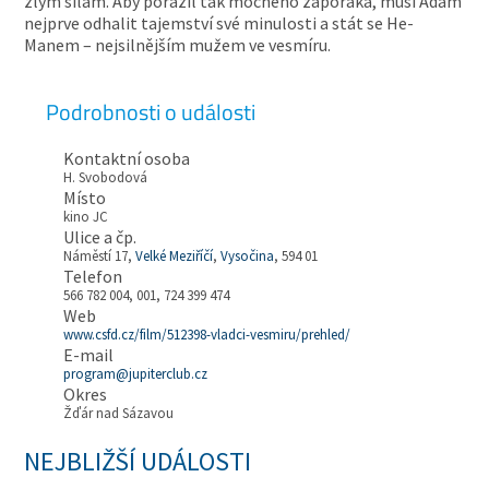
zlým silám. Aby porazil tak mocného záporáka, musí Adam
nejprve odhalit tajemství své minulosti a stát se He-
Manem – nejsilnějším mužem ve vesmíru.
Podrobnosti o události
Kontaktní osoba
H. Svobodová
Místo
kino JC
Ulice a čp.
Náměstí 17,
Velké Meziříčí
,
Vysočina
, 594 01
Telefon
566 782 004, 001, 724 399 474
Web
www.csfd.cz/film/512398-vladci-vesmiru/prehled/
E-mail
program@jupiterclub.cz
Okres
Žďár nad Sázavou
NEJBLIŽŠÍ UDÁLOSTI