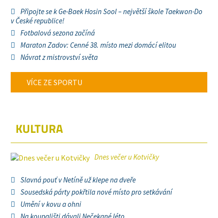
Připojte se k Ge-Baek Hosin Sool – největší škole Taekwon-Do
v České republice!
Fotbalová sezona začíná
Maraton Zadov: Cenné 38. místo mezi domácí elitou
Návrat z mistrovství světa
VÍCE ZE SPORTU
KULTURA
Dnes večer u Kotvičky
Slavná pouť v Netíně už klepe na dveře
Sousedská párty pokřtila nové místo pro setkávání
Umění v kovu a ohni
Na koupališti dávali Nečekané léto