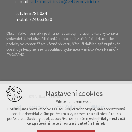
e-mail:
velkomeziricsko@velkemezirici.cz
tel.: 566 781 034
mobil: 724 063 930
Obsah Velkomeziříčska je chráněn autorským právem, které vykonává
vydavatel. Jakékoliv užití článků a fotografií z tištěné či elektronické
podoby Velkomeziříčska včetně převzetí, šíření či dalšího zpřístupňování
obsahu je bez písemného souhlasu vydavatele – město Velké Meziříčí –
ZAKÁZÁNO.
Nastavení cookies
© Copyright 2026 Velkomeziříčsko
Vítejte na našem webu!
Úvod
Mapa webu
Archiv čísel v PDF
Přihlášení
Potřebujeme nastavit cookies a související technologie, aby zobrazovaný
obsah odpovídal vašim potřebám a vy na webu nalezli přesně to, co
potřebujete. Soubory cookies používané na našem webu
nikdy neslouží
Vytvořeno v xart.cz
ke zjišťování totožnosti uživatelů stránek
.