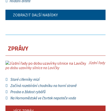
Hlídání dítěte
ZOBRAZIT DALŠÍ NABÍDKY
ZPRÁVY
Jízdní řady
po dobu uzavírky silnice na Lavičky
Staré ciferníky mizí
Začíná rozebírání chodníku na horní straně
Prosba a žádost rybářů
Na Hornoměstské ve čtvrtek nepoteče voda
VÍCE ZPRÁV