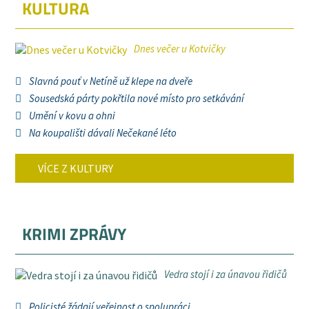
KULTURA
Dnes večer u Kotvičky
Slavná pouť v Netíně už klepe na dveře
Sousedská párty pokřtila nové místo pro setkávání
Umění v kovu a ohni
Na koupališti dávali Nečekané léto
VÍCE Z KULTURY
KRIMI ZPRÁVY
Vedra stojí i za únavou řidičů
Policisté žádají veřejnost o spolupráci