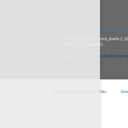
REDAKCE
Radnická 29/1 (přízemí, dveře č. 1
594 13 Velké Meziříčí
e-mail:
velkomeziricsko@velkemez
© Copyright 2026 Velkomeziříčsko
Úvo