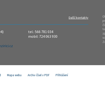
O
Další kontakty
pr
čl
Ve
04)
tel.: 566 781 034
z
mobil: 724 063 930
so
Z
irici.cz
d
Mapa webu
Archiv čísel v PDF
Přihlášení