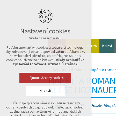
Nastavení cookies
Vítejte na našem webu!
Zprávy
Sport
Kultura
Krimi
Potřebujeme nastavit cookies a související technologie,
aby zobrazovaný obsah odpovídal vašim potřebám a vy
na webu nalezli přesně to, co potřebujete. Soubory
cookies používané na našem webu
nikdy neslouží ke
zjišťování totožnosti uživatelů stránek
.
Velkomeziříčsko
Napětí a roman
NAPĚTÍ A ROMANT
Přijmout všechny cookies
ALEŠE HOZNAUE
Nastavit
Vaše údaje zpracováváme v souladu se zásadami
6. února 2025 18:00
Husův dům, U S
Technická cookies
ochrany osobních údajů z důvodu následujících potřeb:
nutná pro provozování webu
zpětná vazba od návštěvníků formou analytických
udržení kontextu stránek (session): případná
statistik používání webu, ukládání nebo přístup k