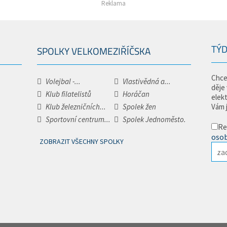
Reklama
TÝD
SPOLKY VELKOMEZIŘÍČSKA
Chce
Volejbal -...
Vlastivědná a...
děje
Klub filatelistů
Horáčan
elek
Klub železničních...
Spolek žen
Vám 
Sportovní centrum...
Spolek Jednoměsto.
Re
osob
ZOBRAZIT VŠECHNY SPOLKY