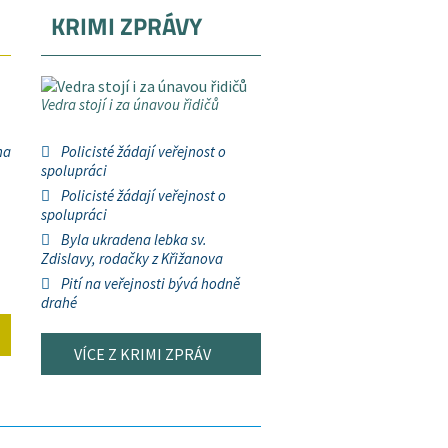
KRIMI ZPRÁVY
Vedra stojí i za únavou řidičů
na
Policisté žádají veřejnost o
spolupráci
Policisté žádají veřejnost o
spolupráci
Byla ukradena lebka sv.
Zdislavy, rodačky z Křižanova
Pití na veřejnosti bývá hodně
drahé
VÍCE Z KRIMI ZPRÁV