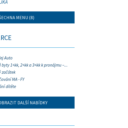
JKA
ŠECHNA MENU (8)
ERCE
ej Auto
 byty 1+kk, 2+kk a 3+kk k pronájmu –...
 začátek
ování MA - FY
ání dítěte
OBRAZIT DALŠÍ NABÍDKY