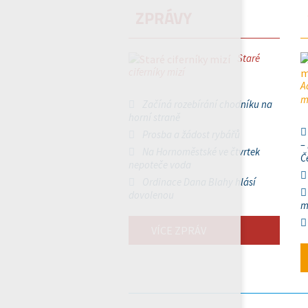
ZPRÁVY
Staré
ciferníky mizí
A
m
Začíná rozebírání chodníku na
horní straně
Prosba a žádost rybářů
–
Na Hornoměstské ve čtvrtek
Č
nepoteče voda
Ordinace Dana Blahy hlásí
dovolenou
m
VÍCE ZPRÁV