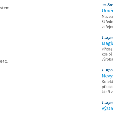
30. čer
hostem
Umění
Muzeum
Středn
veřejn
1. srpn
Magi
Přidej
kde tě
výrob
594 01
1. srpn
Nevy
Kolekt
předst
kteří 
1. srpn
Výst