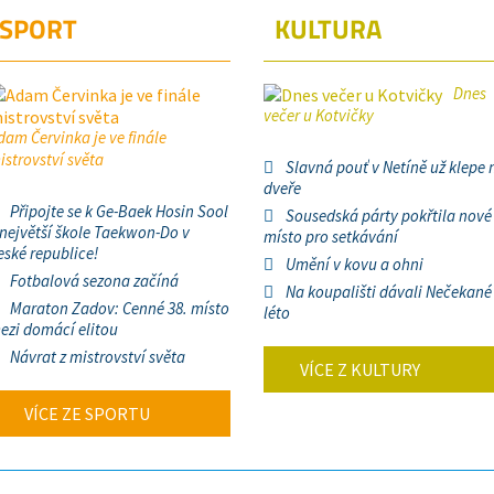
SPORT
KULTURA
Dnes
večer u Kotvičky
dam Červinka je ve finále
istrovství světa
Slavná pouť v Netíně už klepe 
dveře
Připojte se k Ge-Baek Hosin Sool
Sousedská párty pokřtila nové
 největší škole Taekwon-Do v
místo pro setkávání
eské republice!
Umění v kovu a ohni
Fotbalová sezona začíná
Na koupališti dávali Nečekané
Maraton Zadov: Cenné 38. místo
léto
ezi domácí elitou
Návrat z mistrovství světa
VÍCE Z KULTURY
VÍCE ZE SPORTU