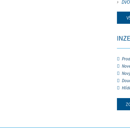
DVO
V
INZ
Prod
Nové
Nový
Douč
Hlíd
Z