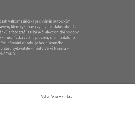
bsah Velkomeziříčska je chráněn autorským
ávem, které vykonává vydavatel. Jakékoliv užití
ánků a fotografií z tištěné či elektronické podoby
lkomeziříčska včetně převzetí, šíření či dalšího
přístupňování obsahu je bez písemného
uhlasu vydavatele – město Velké Meziříčí –
AKÁZÁNO.
Vytvořeno v xart.cz