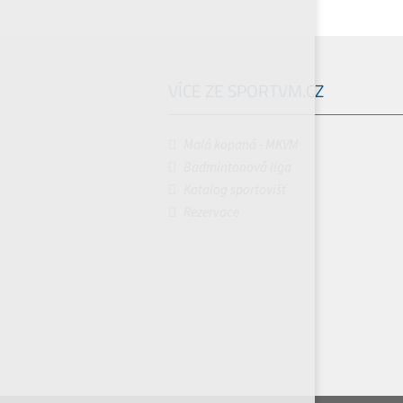
VÍCE ZE SPORTVM.CZ
Malá kopaná - MKVM
Badmintonová liga
Katalog sportovišť
Rezervace