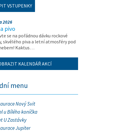
PIT VSTUPENKY
na 2026
a pivo
vte se na pořádnou dávku rockové
, skvělého piva a letní atmosféry pod
 nebem! Kaktus…
OBRAZIT KALENDÁŘ AKCÍ
ední menu
taurace Nový Svit
l u Bílého koníčka
et U Zastávky
taurace Jupiter