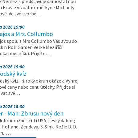
e Nemezis představuje samostatnou
u Exuvie vizuální umělkyně Michaely
vé. Ve své tvorbě…
na 2026 19:00
ajos a Mrs. Collumbo
jos spolu s Mrs Collumbo Vás zvou do
k n Roll Garden Velké Meziříčí
dka obecníku). Přijďte…
na 2026 19:00
odský kvíz
ský kvíz - široký okruh otázek. Vyhrej
vé ceny nebo cenu útěchy. Přijďte si
ovat své…
na 2026 19:30
r - Man: Zbrusu nový den
dobrodružné sci-fi USA, český dabing.
. Holland, Zendaya, S. Sink. Režie D. D.
on. …