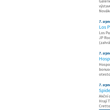
Galeri
výstav
Nováko
7. srp
Los P
Los Pa
JP Roc
(zahrá
7. srp
Hosp
Hospod
bonuso
otest
7. srp
Spide
Akční 
Hrají T
Crett