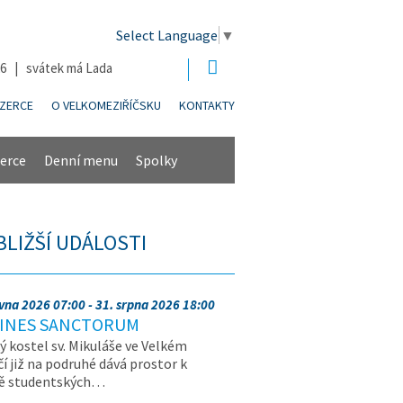
Select Language
▼
26 | svátek má Lada
NZERCE
O VELKOMEZIŘÍČSKU
KONTAKTY
erce
Denní menu
Spolky
BLIŽŠÍ UDÁLOSTI
rvna 2026 07:00 - 31. srpna 2026 18:00
INES SANCTORUM
ý kostel sv. Mikuláše ve Velkém
čí již na podruhé dává prostor k
vě studentských…