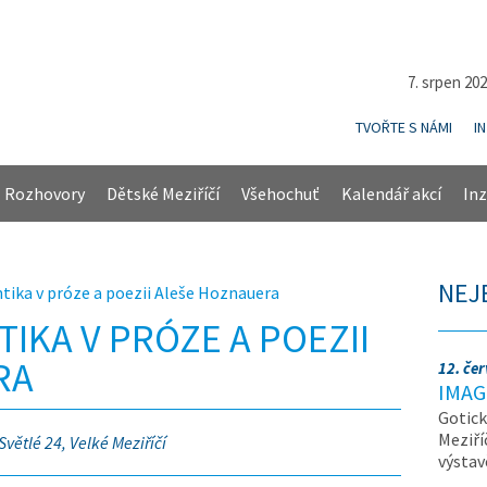
7. srpen 20
TVOŘTE S NÁMI
I
Rozhovory
Dětské Meziříčí
Všehochuť
Kalendář akcí
Inz
NEJ
tika v próze a poezii Aleše Hoznauera
IKA V PRÓZE A POEZII
RA
12. če
IMAG
Gotick
Meziří
větlé 24, Velké Meziříčí
výsta