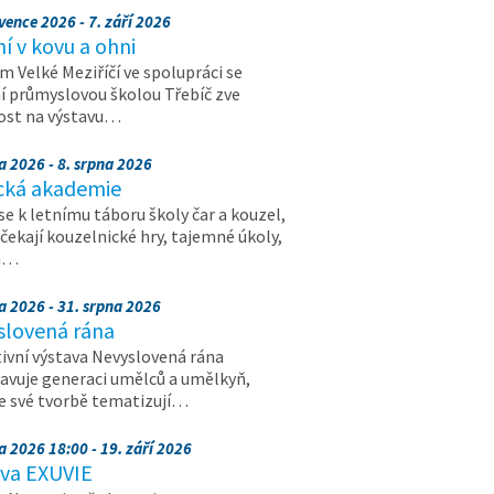
vence 2026 - 7. září 2026
 v kovu a ohni
 Velké Meziříčí ve spolupráci se
í průmyslovou školou Třebíč zve
ost na výstavu…
a 2026 - 8. srpna 2026
cká akademie
 se k letnímu táboru školy čar a kouzel,
 čekají kouzelnické hry, tajemné úkoly,
a…
a 2026 - 31. srpna 2026
slovená rána
ivní výstava Nevyslovená rána
avuje generaci umělců a umělkyň,
ve své tvorbě tematizují…
a 2026 18:00 - 19. září 2026
ava EXUVIE