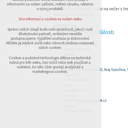
přihlášení, volby jazyka, apod.
informacím na vašem zařízení, měření obsahu, reklama
Všichni jste srdečně zváni na večer s 
a vývoj produktů.
Volitelná cookies
Alešem Hoznauerem.
analytická pro anonymizované vyhodnocení
Více informací o cookies na našem webu
návštěvnosti
marketingová cookies (Google,Sklik)
Správci vašich údajů bude naše společnost, jakož i naši
Podrobnosti o události
důvěryhodní partneři, se kterými neustále
Více informací o cookies na našem webu
spolupracujeme. Vyjádření souhlasu je dobrovolné.
Můžete jej kdykoli zrušit nebo obnovit změnou nastavení
Kontaktní osoba
vašich cookies.
Markéta Slámová
Místo
Přijmout všechny cookies
Cookies a podobné technologie dělíme na technická:
Husův dům
nutná pro běh webu, bez nichž nelze web používat a
Ulice a čp.
volitelná. Do této části spadají analytická a
U Světlé 24,
Velké Meziříčí
,
Kraj Vysočina
, 
Odmítnout vše
marketingová cookies.
Telefon
+420 724 974 129
Web
evangelicivm.cz
E-mail
velke-mezirici@evangnet.cz
Okres
Žďár nad Sázavou