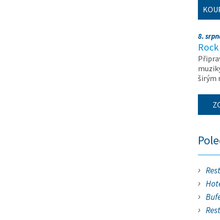
KOU
8. srp
Rock 
Připra
muziky
širým
Z
Pol
Res
Hote
Buf
Res