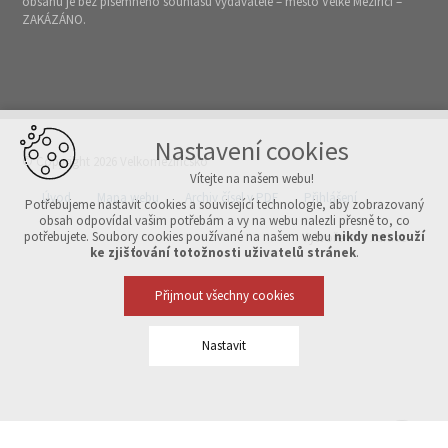
obsahu je bez písemného souhlasu vydavatele – město Velké Meziříčí –
ZAKÁZÁNO.
Nastavení cookies
© Copyright 2026 Velkomeziříčsko
Vítejte na našem webu!
Úvod
Mapa webu
Archiv čísel v PDF
Přihlášení
Potřebujeme nastavit cookies a související technologie, aby zobrazovaný
obsah odpovídal vašim potřebám a vy na webu nalezli přesně to, co
potřebujete. Soubory cookies používané na našem webu
nikdy neslouží
Vytvořeno v xart.cz
ke zjišťování totožnosti uživatelů stránek
.
Přijmout všechny cookies
Nastavit
Technická cookies
nutná pro provozování webu
udržení kontextu stránek (session): případná přihlášení, volby