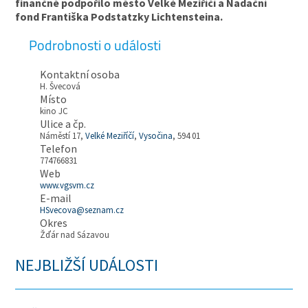
finančně podpořilo město Velké Meziříčí a Nadační
fond Františka Podstatzky Lichtensteina.
Podrobnosti o události
Kontaktní osoba
H. Švecová
Místo
kino JC
Ulice a čp.
Náměstí 17,
Velké Meziříčí
,
Vysočina
, 594 01
Telefon
774766831
Web
www.vgsvm.cz
E-mail
HSvecova@seznam.cz
Okres
Žďár nad Sázavou
NEJBLIŽŠÍ UDÁLOSTI