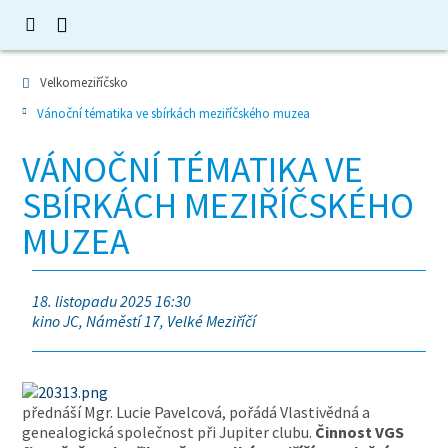
Velkomeziříčsko
Vánoční tématika ve sbírkách meziříčského muzea
VÁNOČNÍ TÉMATIKA VE
SBÍRKÁCH MEZIŘÍČSKÉHO
MUZEA
18. listopadu 2025 16:30
kino JC, Náměstí 17, Velké Meziříčí
přednáší Mgr. Lucie Pavelcová, pořádá Vlastivědná a
genealogická společnost při Jupiter clubu.
Činnost VGS