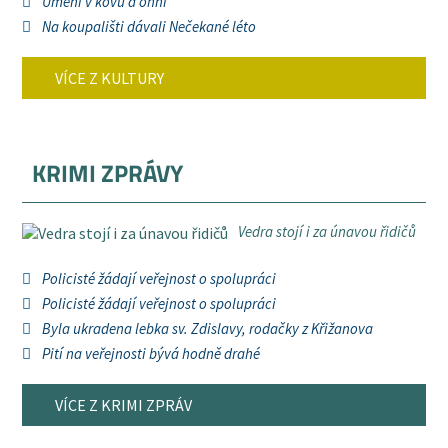
Umění v kovu a ohni
Na koupališti dávali Nečekané léto
VÍCE Z KULTURY
KRIMI ZPRÁVY
Vedra stojí i za únavou řidičů
Policisté žádají veřejnost o spolupráci
Policisté žádají veřejnost o spolupráci
Byla ukradena lebka sv. Zdislavy, rodačky z Křižanova
Pití na veřejnosti bývá hodně drahé
VÍCE Z KRIMI ZPRÁV