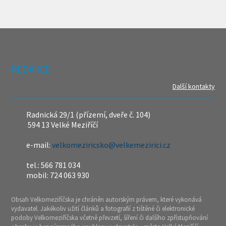
REDAKCE
Další kontakty
Radnická 29/1 (přízemí, dveře č. 104)
594 13 Velké Meziříčí
e-mail:
velkomeziricsko@velkemezirici.cz
tel.: 566 781 034
mobil: 724 063 930
Obsah Velkomeziříčska je chráněn autorským právem, které vykonává
vydavatel. Jakékoliv užití článků a fotografií z tištěné či elektronické
podoby Velkomeziříčska včetně převzetí, šíření či dalšího zpřístupňování