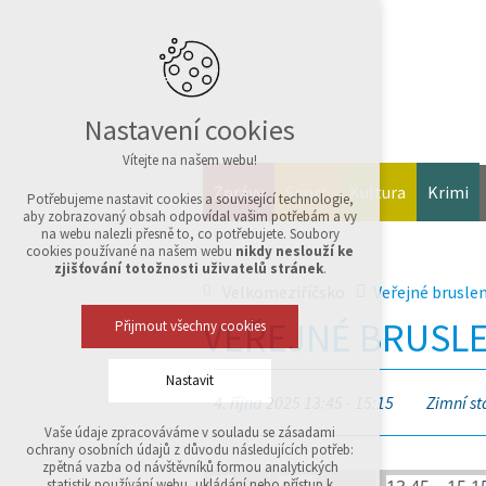
Nastavení cookies
Vítejte na našem webu!
Zprávy
Sport
Kultura
Krimi
Potřebujeme nastavit cookies a související technologie,
aby zobrazovaný obsah odpovídal vašim potřebám a vy
na webu nalezli přesně to, co potřebujete. Soubory
cookies používané na našem webu
nikdy neslouží ke
zjišťování totožnosti uživatelů stránek
.
Velkomeziříčsko
Veřejné bruslení
VEŘEJNÉ BRUSLEN
Přijmout všechny cookies
Nastavit
4. října 2025 13:45 - 15:15
Zimní st
Vaše údaje zpracováváme v souladu se zásadami
Technická cookies
ochrany osobních údajů z důvodu následujících potřeb:
nutná pro provozování webu
zpětná vazba od návštěvníků formou analytických
udržení kontextu stránek (session): případná
statistik používání webu, ukládání nebo přístup k