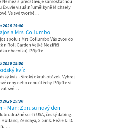
e Nemezis představuje samostatnou
u Exuvie vizuální umělkyně Michaely
vé. Ve své tvorbě…
na 2026 19:00
ajos a Mrs. Collumbo
jos spolu s Mrs Collumbo Vás zvou do
k n Roll Garden Velké Meziříčí
dka obecníku). Přijďte…
na 2026 19:00
odský kvíz
ský kvíz - široký okruh otázek. Vyhrej
vé ceny nebo cenu útěchy. Přijďte si
ovat své…
na 2026 19:30
r - Man: Zbrusu nový den
dobrodružné sci-fi USA, český dabing.
. Holland, Zendaya, S. Sink. Režie D. D.
on. …