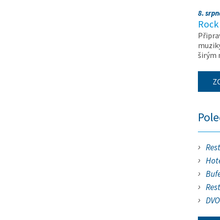
8. srp
Rock 
Připra
muziky
širým
Z
Pol
Res
Hote
Buf
Res
DVO