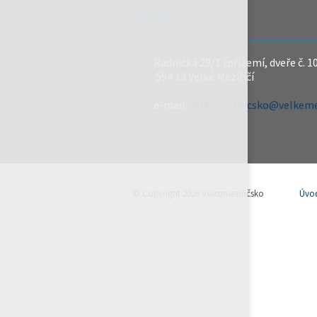
REDAKCE
Radnická 29/1 (přízemí, dveře č. 1
594 13 Velké Meziříčí
e-mail:
velkomeziricsko@velkemez
© Copyright 2026 Velkomeziříčsko
Úvo