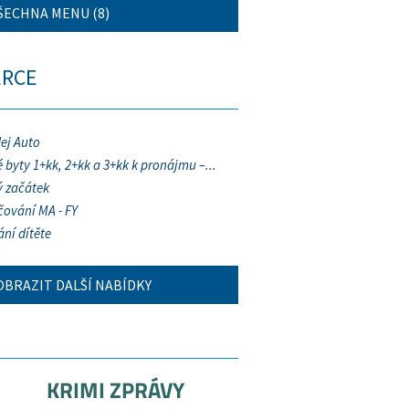
ŠECHNA MENU (8)
ERCE
ej Auto
 byty 1+kk, 2+kk a 3+kk k pronájmu –...
 začátek
ování MA - FY
ání dítěte
OBRAZIT DALŠÍ NABÍDKY
KRIMI ZPRÁVY