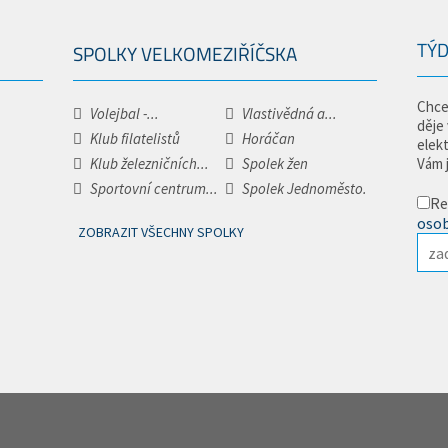
TÝD
SPOLKY VELKOMEZIŘÍČSKA
Chce
Volejbal -...
Vlastivědná a...
děje
Klub filatelistů
Horáčan
elek
Klub železničních...
Spolek žen
Vám 
Sportovní centrum...
Spolek Jednoměsto.
Re
osob
ZOBRAZIT VŠECHNY SPOLKY