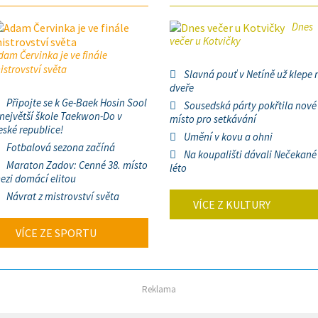
Dnes
večer u Kotvičky
dam Červinka je ve finále
istrovství světa
Slavná pouť v Netíně už klepe 
dveře
Připojte se k Ge-Baek Hosin Sool
Sousedská párty pokřtila nové
 největší škole Taekwon-Do v
místo pro setkávání
eské republice!
Umění v kovu a ohni
Fotbalová sezona začíná
Na koupališti dávali Nečekané
Maraton Zadov: Cenné 38. místo
léto
ezi domácí elitou
Návrat z mistrovství světa
VÍCE Z KULTURY
VÍCE ZE SPORTU
Reklama