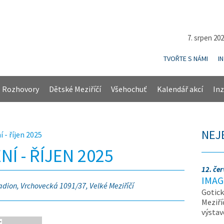
7. srpen 20
TVOŘTE S NÁMI
I
Rozhovory
Dětské Meziříčí
Všehochuť
Kalendář akcí
Inz
NEJ
 - říjen 2025
Í - ŘÍJEN 2025
12. če
IMAG
adion, Vrchovecká 1091/37, Velké Meziříčí
Gotick
Meziří
výsta