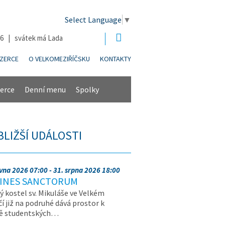
Select Language
▼
26 | svátek má Lada
NZERCE
O VELKOMEZIŘÍČSKU
KONTAKTY
erce
Denní menu
Spolky
BLIŽŠÍ UDÁLOSTI
rvna 2026 07:00 - 31. srpna 2026 18:00
INES SANCTORUM
ý kostel sv. Mikuláše ve Velkém
čí již na podruhé dává prostor k
vě studentských…