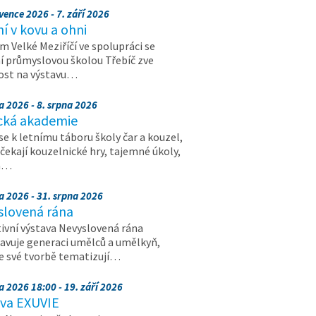
vence 2026 - 7. září 2026
 v kovu a ohni
 Velké Meziříčí ve spolupráci se
í průmyslovou školou Třebíč zve
ost na výstavu…
a 2026 - 8. srpna 2026
cká akademie
 se k letnímu táboru školy čar a kouzel,
 čekají kouzelnické hry, tajemné úkoly,
a…
a 2026 - 31. srpna 2026
slovená rána
ivní výstava Nevyslovená rána
avuje generaci umělců a umělkyň,
ve své tvorbě tematizují…
a 2026 18:00 - 19. září 2026
ava EXUVIE