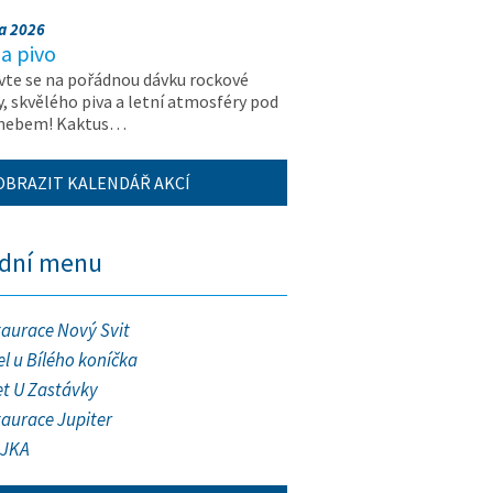
na 2026
a pivo
vte se na pořádnou dávku rockové
, skvělého piva a letní atmosféry pod
 nebem! Kaktus…
OBRAZIT KALENDÁŘ AKCÍ
ední menu
taurace Nový Svit
l u Bílého koníčka
et U Zastávky
taurace Jupiter
JKA