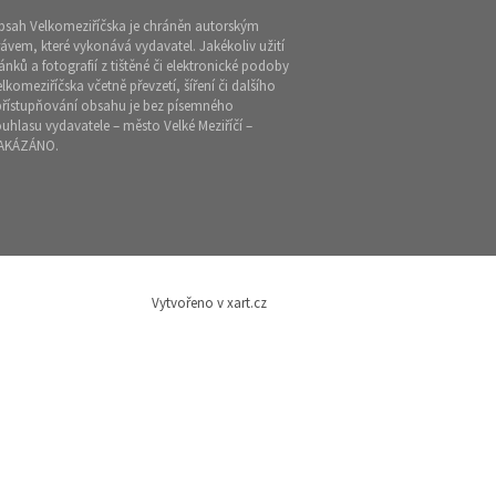
bsah Velkomeziříčska je chráněn autorským
ávem, které vykonává vydavatel. Jakékoliv užití
ánků a fotografií z tištěné či elektronické podoby
lkomeziříčska včetně převzetí, šíření či dalšího
přístupňování obsahu je bez písemného
uhlasu vydavatele – město Velké Meziříčí –
AKÁZÁNO.
Vytvořeno v xart.cz