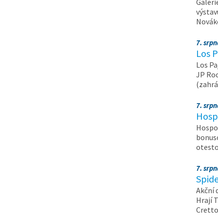
Galeri
výstav
Nováko
7. srp
Los P
Los Pa
JP Roc
(zahrá
7. srp
Hosp
Hospod
bonuso
otest
7. srp
Spide
Akční 
Hrají T
Crett