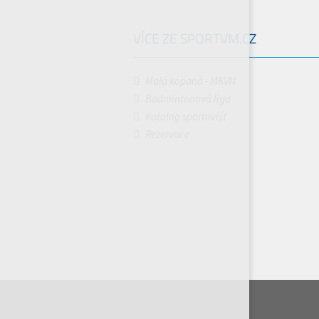
VÍCE ZE SPORTVM.CZ
Malá kopaná - MKVM
Badmintonová liga
Katalog sportovišť
Rezervace