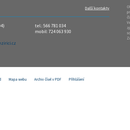
O
Další kontakty
pr
čl
Ve
04)
tel.: 566 781 034
z
mobil: 724 063 930
so
Z
irici.cz
d
Mapa webu
Archiv čísel v PDF
Přihlášení