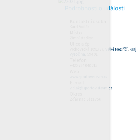
Podrobnosti o události
Kontaktní osoba
Karel Vidlák
Místo
Zimní stadion
Ulice a čp.
Vrchovecká 1091/37,
Velké Meziříčí
,
Kraj
Vysočina
, 594 01
Telefon
+420 724 048 215
Web
www.sportovistevm.cz
E-mail
vidlak@sportovistevm.cz
Okres
Žďár nad Sázavou