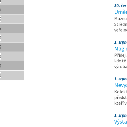
5
30. čer
5
Umění
Muzeum
5
Středn
5
veřejn
0
1. srpn
5
Magi
Přidej
0
kde tě
0
výrob
0
1. srpn
Nevy
Kolekt
předst
kteří 
1. srpn
Výst