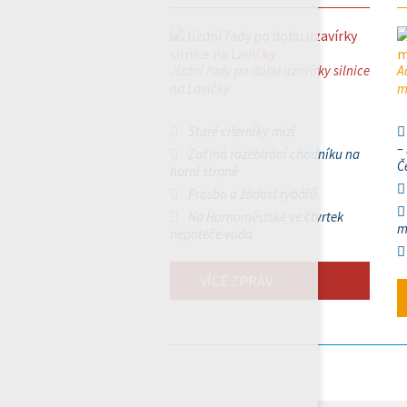
Jízdní řady po dobu uzavírky silnice
A
na Lavičky
m
Staré ciferníky mizí
–
Začíná rozebírání chodníku na
Č
horní straně
Prosba a žádost rybářů
Na Hornoměstské ve čtvrtek
m
nepoteče voda
VÍCE ZPRÁV