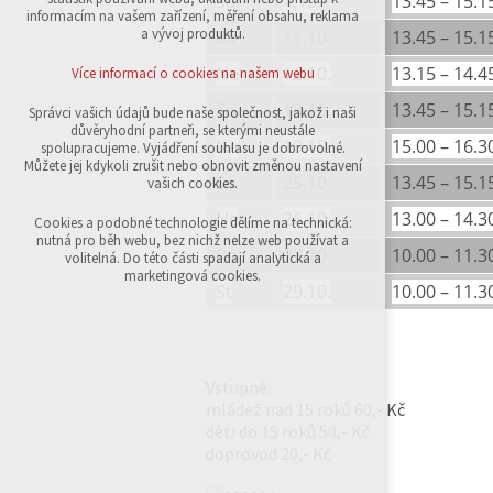
So
4.10.
13.45 – 15.1
přihlášení, volby jazyka, apod.
informacím na vašem zařízení, měření obsahu, reklama
a vývoj produktů.
So
11.10.
13.45 – 15.1
Volitelná cookies
analytická pro anonymizované vyhodnocení
Ne
12.10.
13.15 – 14.4
Více informací o cookies na našem webu
návštěvnosti
marketingová cookies (Google,Sklik)
So
18.10.
13.45 – 15.1
Správci vašich údajů bude naše společnost, jakož i naši
důvěryhodní partneři, se kterými neustále
Více informací o cookies na našem webu
Ne
19.10.
15.00 – 16.3
spolupracujeme. Vyjádření souhlasu je dobrovolné.
Můžete jej kdykoli zrušit nebo obnovit změnou nastavení
So
25.10.
13.45 – 15.1
vašich cookies.
Ne
26.10.
13.00 – 14.3
Přijmout všechny cookies
Cookies a podobné technologie dělíme na technická:
nutná pro běh webu, bez nichž nelze web používat a
Po
27.10.
10.00 – 11.3
volitelná. Do této části spadají analytická a
Odmítnout vše
marketingová cookies.
St
29.10.
10.00 – 11.3
Vstupné:
mládež nad 15 roků 60,- Kč
děti do 15 roků 50,- Kč
doprovod 20,- Kč