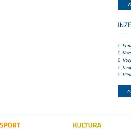
V
INZ
Prod
Nové
Nový
Douč
Hlíd
Z
SPORT
KULTURA