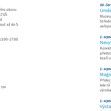
30. čer
ného oboru
Umění
 ZUŠ.
Muzeum
od
Středn
out až do 5.
veřejn
1. srpn
13:00-17:00.
Nevy
Kolekt
předst
kteří 
1. srpn
Magi
Přidej
kde tě
, 594
výrob
1. srpn
Výst