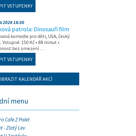
PIT VSTUPENKY
na 2026 16:30
ová patrola: Dinosauří film
aná komedie pro děti, USA, český
. Vstupné: 150 Kč • 88 minut •
upnost bez omezení …
PIT VSTUPENKY
OBRAZIT KALENDÁŘ AKCÍ
ední menu
ro Cafe Z Palet
t - Zlatý Lev