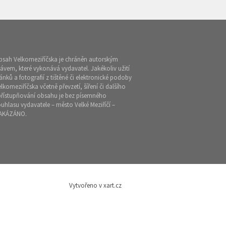
bsah Velkomeziříčska je chráněn autorským
ávem, které vykonává vydavatel. Jakékoliv užití
ánků a fotografií z tištěné či elektronické podoby
lkomeziříčska včetně převzetí, šíření či dalšího
přístupňování obsahu je bez písemného
uhlasu vydavatele – město Velké Meziříčí –
AKÁZÁNO.
Vytvořeno v xart.cz