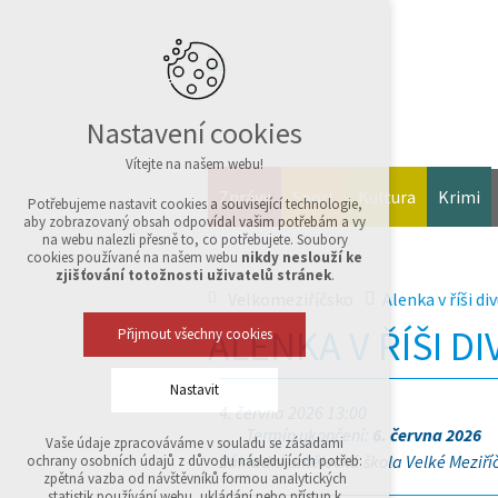
Nastavení cookies
Vítejte na našem webu!
Zprávy
Sport
Kultura
Krimi
Potřebujeme nastavit cookies a související technologie,
aby zobrazovaný obsah odpovídal vašim potřebám a vy
na webu nalezli přesně to, co potřebujete. Soubory
cookies používané na našem webu
nikdy neslouží ke
zjišťování totožnosti uživatelů stránek
.
Velkomeziříčsko
Alenka v říši di
ALENKA V ŘÍŠI DI
Přijmout všechny cookies
Nastavit
4. června 2026 13:00
Termín ukončení:
6. června 2026
Vaše údaje zpracováváme v souladu se zásadami
Technická cookies
Základní umělecká škola Velké Meziříčí,
ochrany osobních údajů z důvodu následujících potřeb:
nutná pro provozování webu
zpětná vazba od návštěvníků formou analytických
udržení kontextu stránek (session): případná
statistik používání webu, ukládání nebo přístup k