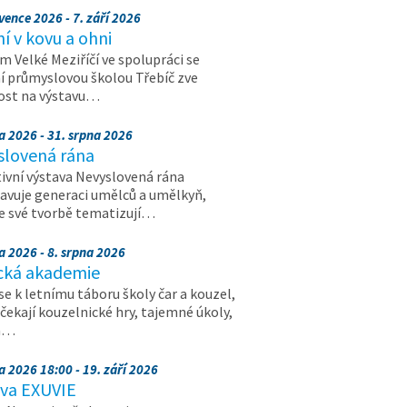
vence 2026 - 7. září 2026
 v kovu a ohni
 Velké Meziříčí ve spolupráci se
í průmyslovou školou Třebíč zve
ost na výstavu…
a 2026 - 31. srpna 2026
slovená rána
ivní výstava Nevyslovená rána
avuje generaci umělců a umělkyň,
ve své tvorbě tematizují…
a 2026 - 8. srpna 2026
cká akademie
 se k letnímu táboru školy čar a kouzel,
 čekají kouzelnické hry, tajemné úkoly,
a…
a 2026 18:00 - 19. září 2026
ava EXUVIE