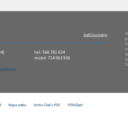
O
Další kontakty
pr
čl
Ve
04)
tel.: 566 781 034
z
mobil: 724 063 930
so
Z
irici.cz
d
Mapa webu
Archiv čísel v PDF
Přihlášení