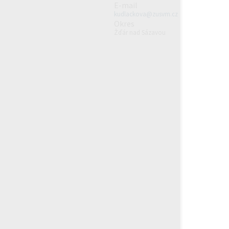
E-mail
kudlackova@zusvm.cz
Okres
Žďár nad Sázavou