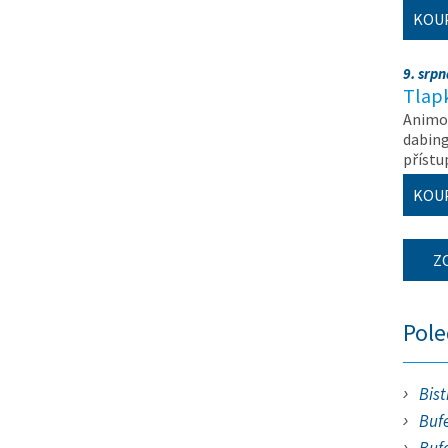
KOU
9. srp
Tlapk
Animov
dabing
příst
KOU
Z
Pol
Bist
Bufe