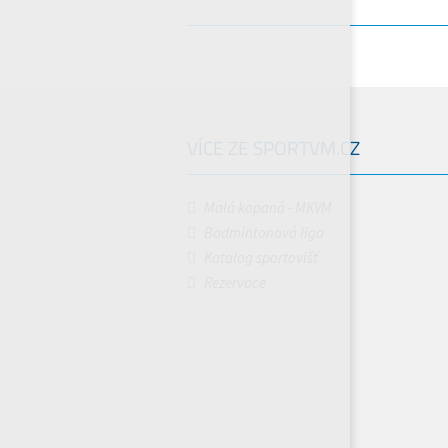
VÍCE ZE SPORTVM.CZ
Malá kopaná - MKVM
Badmintonová liga
Katalog sportovišť
Rezervace