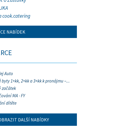
et U Zastávky
JKA
a cook.catering
ÍCE NABÍDEK
ERCE
ej Auto
 byty 1+kk, 2+kk a 3+kk k pronájmu –...
 začátek
ování MA - FY
ání dítěte
OBRAZIT DALŠÍ NABÍDKY