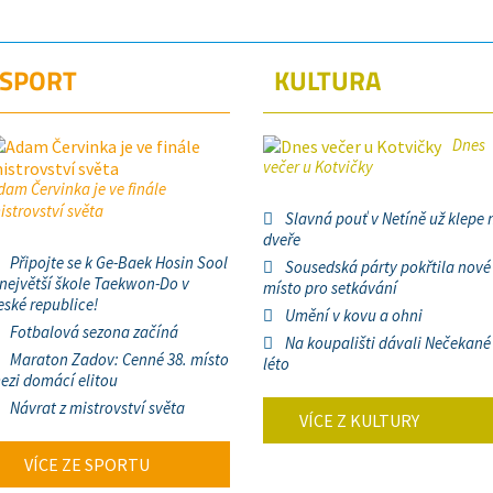
SPORT
KULTURA
Dnes
večer u Kotvičky
dam Červinka je ve finále
istrovství světa
Slavná pouť v Netíně už klepe 
dveře
Připojte se k Ge-Baek Hosin Sool
Sousedská párty pokřtila nové
 největší škole Taekwon-Do v
místo pro setkávání
eské republice!
Umění v kovu a ohni
Fotbalová sezona začíná
Na koupališti dávali Nečekané
Maraton Zadov: Cenné 38. místo
léto
ezi domácí elitou
Návrat z mistrovství světa
VÍCE Z KULTURY
VÍCE ZE SPORTU