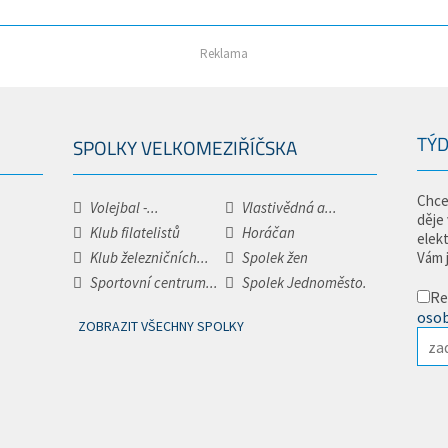
Reklama
TÝD
SPOLKY VELKOMEZIŘÍČSKA
Chce
Volejbal -...
Vlastivědná a...
děje
Klub filatelistů
Horáčan
elek
Klub železničních...
Spolek žen
Vám 
Sportovní centrum...
Spolek Jednoměsto.
Re
osob
ZOBRAZIT VŠECHNY SPOLKY