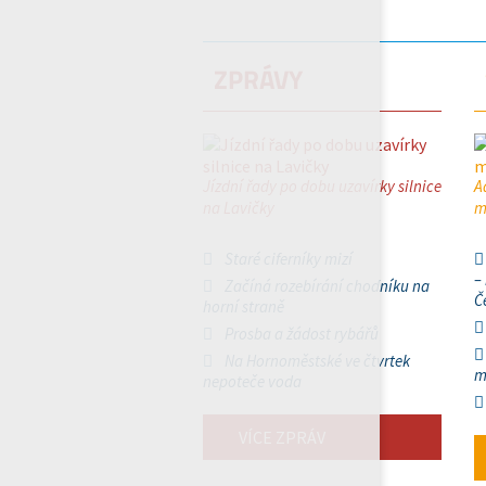
ZPRÁVY
Jízdní řady po dobu uzavírky silnice
A
na Lavičky
m
Staré ciferníky mizí
–
Začíná rozebírání chodníku na
Č
horní straně
Prosba a žádost rybářů
Na Hornoměstské ve čtvrtek
m
nepoteče voda
VÍCE ZPRÁV