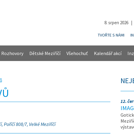
8. srpen 2026 
TVOŘTE S NÁMI
I
Rozhovory
Dětské Meziříčí
Všehochuť
Kalendář akcí
Inz
NEJ
vů
VŮ
12. če
IMAG
Gotick
Meziří
 Poříčí 808/7, Velké Meziříčí
výsta