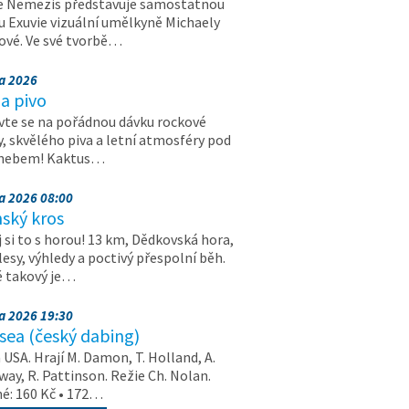
e Nemezis představuje samostatnou
u Exuvie vizuální umělkyně Michaely
vé. Ve své tvorbě…
na 2026
a pivo
vte se na pořádnou dávku rockové
, skvělého piva a letní atmosféry pod
 nebem! Kaktus…
na 2026 08:00
ský kros
 si to s horou! 13 km, Dědkovská hora,
 lesy, výhledy a poctivý přespolní běh.
ě takový je…
na 2026 19:30
ea (český dabing)
USA. Hrají M. Damon, T. Holland, A.
ay, R. Pattinson. Režie Ch. Nolan.
é: 160 Kč • 172…