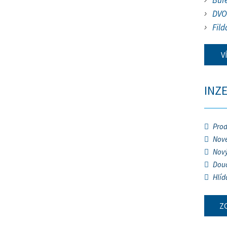
Buf
DVO
Fild
V
INZ
Prod
Nové
Nový
Douč
Hlíd
Z