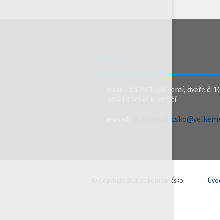
REDAKCE
Radnická 29/1 (přízemí, dveře č. 1
594 13 Velké Meziříčí
e-mail:
velkomeziricsko@velkemez
© Copyright 2026 Velkomeziříčsko
Úvo