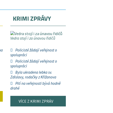
KRIMI ZPRÁVY
Vedra stojí i za únavou řidičů
na
Policisté žádají veřejnost o
spolupráci
Policisté žádají veřejnost o
spolupráci
Byla ukradena lebka sv.
Zdislavy, rodačky z Křižanova
Pití na veřejnosti bývá hodně
drahé
VÍCE Z KRIMI ZPRÁV