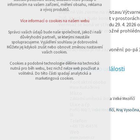
přihlášení, volby jazyka, apod.
informacím na vašem zařízení, měření obsahu, reklama
a vývoj produktů.
Srdečně Vás zveme na výstavu Výtvar
Volitelná cookies
ZUŠ, která se bude konat v prostorách
analytická pro anonymizované vyhodnocení
Více informací o cookies na našem webu
Vernisáž se koná ve středu 29. 4. 2026 
návštěvnosti
marketingová cookies (Google,Sklik)
17:00. Výstavu si bude možné prohlédn
Správci vašich údajů bude naše společnost, jakož i naši
června 2026.
důvěryhodní partneři, se kterými neustále
Více informací o cookies na našem webu
spolupracujeme. Vyjádření souhlasu je dobrovolné.
Můžete jej kdykoli zrušit nebo obnovit změnou nastavení
Otevírací doba je na zazvonění: po-pá 
vašich cookies.
Přijmout všechny cookies
Cookies a podobné technologie dělíme na technická:
Podrobnosti o události
nutná pro běh webu, bez nichž nelze web používat a
volitelná. Do této části spadají analytická a
Odmítnout vše
marketingová cookies.
Kontaktní osoba
Marie Kudláčková
Místo
Základní umělecká škola Velké Meziříčí
Ulice a čp.
Poříčí 808/7,
Velké Meziříčí
,
Kraj Vysočina
01
Telefon
+420 720 454 576
Web
www.zusvm.cz