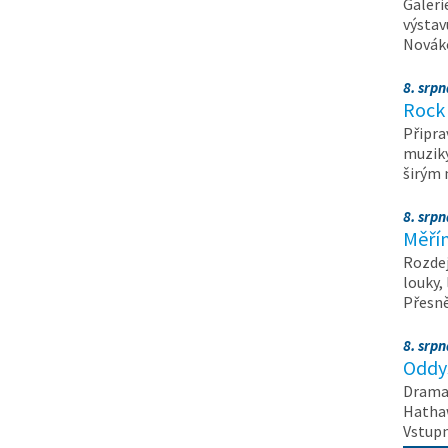
Galeri
výstav
Nováko
8. srp
Rock 
Připra
muziky
širým
8. srp
Měřín
Rozdej
louky,
Přesn
8. srp
Oddys
Drama 
Hathaw
Vstupn