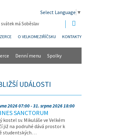
Select Language
▼
| svátek má Soběslav
NZERCE
O VELKOMEZIŘÍČSKU
KONTAKTY
erce
Denní menu
Spolky
BLIŽŠÍ UDÁLOSTI
rvna 2026 07:00 - 31. srpna 2026 18:00
INES SANCTORUM
ý kostel sv. Mikuláše ve Velkém
čí již na podruhé dává prostor k
vě studentských…