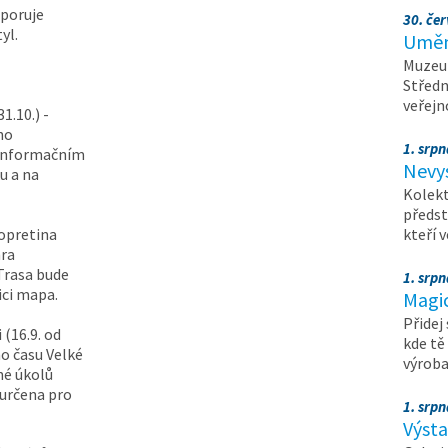
dporuje
30. čer
yl.
Umění
Muzeum
Středn
veřejn
1.10.) -
ho
1. srpn
v informačním
Nevy
u a na
Kolekt
předst
Kopretina
kteří 
hra
Trasa bude
1. srpn
ici mapa.
Magi
Přidej
(16.9. od
kde tě
ho času Velké
výrob
né úkolů
 určena pro
1. srpn
Výst