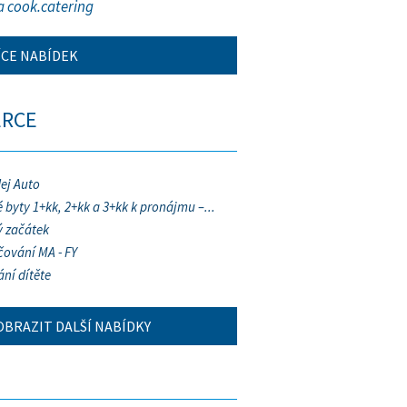
a cook.catering
ÍCE NABÍDEK
ERCE
ej Auto
 byty 1+kk, 2+kk a 3+kk k pronájmu –...
 začátek
ování MA - FY
ání dítěte
OBRAZIT DALŠÍ NABÍDKY