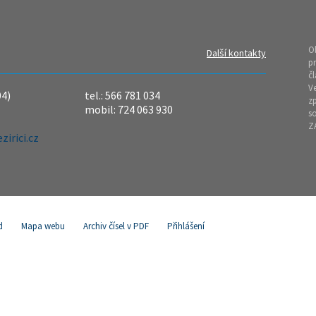
O
Další kontakty
pr
čl
Ve
04)
tel.: 566 781 034
z
mobil: 724 063 930
so
Z
irici.cz
d
Mapa webu
Archiv čísel v PDF
Přihlášení