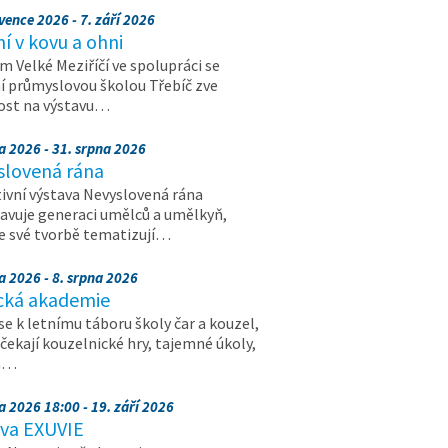
vence 2026 - 7. září 2026
 v kovu a ohni
 Velké Meziříčí ve spolupráci se
í průmyslovou školou Třebíč zve
ost na výstavu…
a 2026 - 31. srpna 2026
slovená rána
ivní výstava Nevyslovená rána
avuje generaci umělců a umělkyň,
ve své tvorbě tematizují…
a 2026 - 8. srpna 2026
cká akademie
 se k letnímu táboru školy čar a kouzel,
 čekají kouzelnické hry, tajemné úkoly,
a…
a 2026 18:00 - 19. září 2026
ava EXUVIE