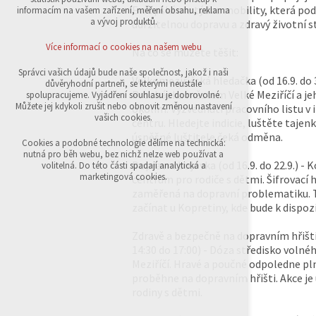
přihlášení, volby jazyka, apod.
Evropskému týdnu mobility, která po
informacím na vašem zařízení, měření obsahu, reklama
a vývoj produktů.
udržitelnou dopravu a zdravý životní st
Volitelná cookies
analytická pro anonymizované vyhodnocení
Více informací o cookies na našem webu
Na co se můžete těšit:
návštěvnosti
marketingová cookies (Google,Sklik)
Správci vašich údajů bude naše společnost, jakož i naši
Velkomeziříčská hledačka (od 16.9. do 3
důvěryhodní partneři, se kterými neustále
Více informací o cookies na našem webu
Procházka městem Velké Meziříčí a je
spolupracujeme. Vyjádření souhlasu je dobrovolné.
Můžete jej kdykoli zrušit nebo obnovit změnou nastavení
okolím. Vyzvednutí pracovního listu 
vašich cookies.
centru. Hledejte indicie, luštěte tajenk
úspěšné luštitele čeká odměna.
Přijmout všechny cookies
Cookies a podobné technologie dělíme na technická:
nutná pro běh webu, bez nichž nelze web používat a
Dopravní bojovka (od 16.9. do 22.9.) - 
volitelná. Do této části spadají analytická a
Odmítnout vše
marketingová cookies.
centrum pro rodiče s dětmi. Šifrovací 
zaměřená na dopravní problematiku. 
začínat u Kopretiny, kde bude k dispoz
Zdravě a bezpečně na dopravním hřišti 
14:30 do 17:00) - Dóza středisko volné
Meziříčí. Hravé a poučné odpoledne pl
proběhne na dopravním hřišti. Akce je
rodiny s dětmi.