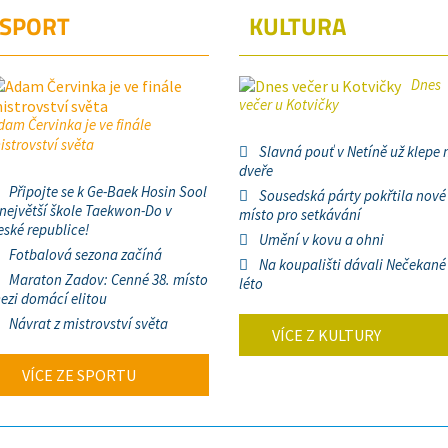
SPORT
KULTURA
Dnes
večer u Kotvičky
dam Červinka je ve finále
istrovství světa
Slavná pouť v Netíně už klepe 
dveře
Připojte se k Ge-Baek Hosin Sool
Sousedská párty pokřtila nové
 největší škole Taekwon-Do v
místo pro setkávání
eské republice!
Umění v kovu a ohni
Fotbalová sezona začíná
Na koupališti dávali Nečekané
Maraton Zadov: Cenné 38. místo
léto
ezi domácí elitou
Návrat z mistrovství světa
VÍCE Z KULTURY
VÍCE ZE SPORTU