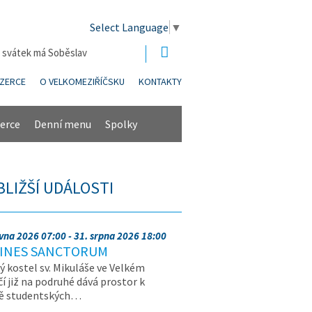
Select Language
▼
| svátek má Soběslav
NZERCE
O VELKOMEZIŘÍČSKU
KONTAKTY
erce
Denní menu
Spolky
BLIŽŠÍ UDÁLOSTI
rvna 2026 07:00 - 31. srpna 2026 18:00
INES SANCTORUM
ý kostel sv. Mikuláše ve Velkém
čí již na podruhé dává prostor k
vě studentských…