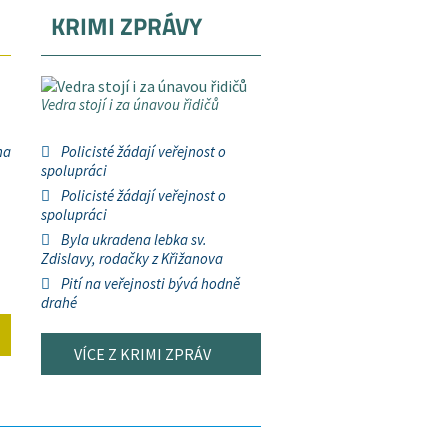
KRIMI ZPRÁVY
Vedra stojí i za únavou řidičů
na
Policisté žádají veřejnost o
spolupráci
Policisté žádají veřejnost o
spolupráci
Byla ukradena lebka sv.
Zdislavy, rodačky z Křižanova
Pití na veřejnosti bývá hodně
drahé
VÍCE Z KRIMI ZPRÁV