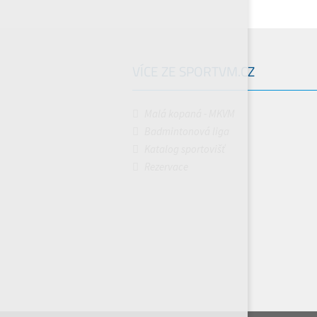
VÍCE ZE SPORTVM.CZ
Malá kopaná - MKVM
Badmintonová liga
Katalog sportovišť
Rezervace