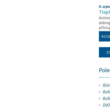
9. srp
Tlapk
Animov
dabing
příst
KOU
Z
Pol
Bist
Bufe
Buf
DVO