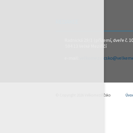
REDAKCE
Radnická 29/1 (přízemí, dveře č. 1
594 13 Velké Meziříčí
e-mail:
velkomeziricsko@velkemez
© Copyright 2026 Velkomeziříčsko
Úvo