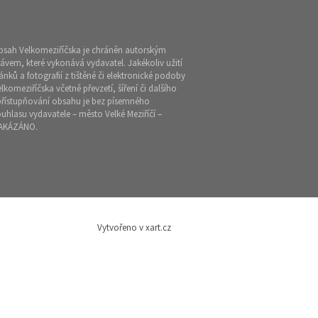
bsah Velkomeziříčska je chráněn autorským
ávem, které vykonává vydavatel. Jakékoliv užití
ánků a fotografií z tištěné či elektronické podoby
lkomeziříčska včetně převzetí, šíření či dalšího
přístupňování obsahu je bez písemného
uhlasu vydavatele – město Velké Meziříčí –
AKÁZÁNO.
Vytvořeno v xart.cz