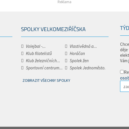
Reklama
TÝD
SPOLKY VELKOMEZIŘÍČSKA
Chce
Volejbal -...
Vlastivědná a...
děje
Klub filatelistů
Horáčan
elek
Klub železničních...
Spolek žen
Vám 
Sportovní centrum...
Spolek Jednoměsto.
Re
osob
ZOBRAZIT VŠECHNY SPOLKY