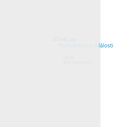
Podrobnosti o události
Okres
Žďár nad Sázavou