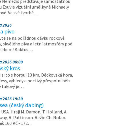
e Nemezis představuje samostatnou
u Exuvie vizuální umělkyně Michaely
vé. Ve své tvorbě…
na 2026
a pivo
vte se na pořádnou dávku rockové
, skvělého piva a letní atmosféry pod
 nebem! Kaktus…
na 2026 08:00
ský kros
 si to s horou! 13 km, Dědkovská hora,
 lesy, výhledy a poctivý přespolní běh.
ě takový je…
na 2026 19:30
ea (český dabing)
USA. Hrají M. Damon, T. Holland, A.
ay, R. Pattinson. Režie Ch. Nolan.
é: 160 Kč • 172…