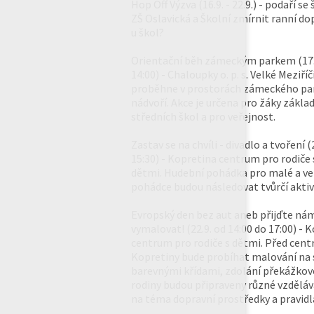
Hop Off Výzva (16.9. - 22.9.) - podaří s
ZŠ Oslavická a Školní zmírnit ranní do
u škol?
Orientační běh zámeckým parkem (17.9
14:00) - Chaloupky o. p. s. Velké Meziříč
proběhne v prostorách zámeckého pa
nádvoří. Akce je určena pro žáky základn
středních škol a pro veřejnost.
Zastav se na chvíli - divadlo a tvoření (
15:30) - Kopretina centrum pro rodiče 
dětmi. Hudební pohádka pro malé a ve
pohádce budou následovat tvůrčí aktivi
Evropský den bez aut aneb přijďte ná
vymalovat! (22.9. od 14:00 do 17:00) - 
centrum pro rodiče s dětmi. Před cen
Kopretiny bude probíhat malování na s
barevnými křídami, zdolání překážkové
rodiny budou připraveny různé vzděláva
na téma dopravní prostředky a pravidla 