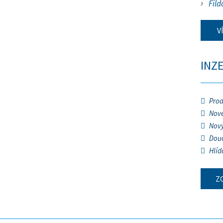
Fild
V
INZ
Prod
Nové
Nový
Douč
Hlíd
Z