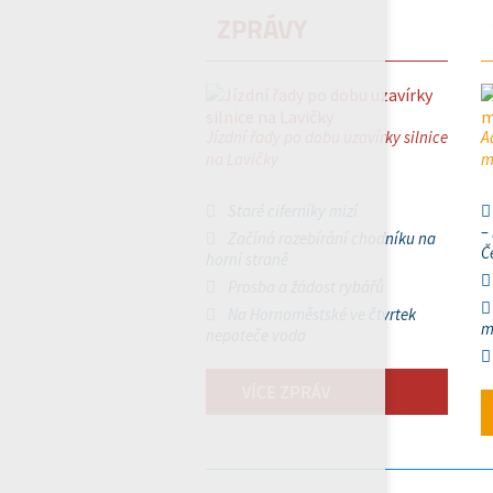
ZPRÁVY
Jízdní řady po dobu uzavírky silnice
A
na Lavičky
m
Staré ciferníky mizí
–
Začíná rozebírání chodníku na
Č
horní straně
Prosba a žádost rybářů
Na Hornoměstské ve čtvrtek
m
nepoteče voda
VÍCE ZPRÁV