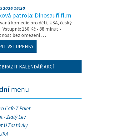
na 2026 16:30
ová patrola: Dinosauří film
aná komedie pro děti, USA, český
. Vstupné: 150 Kč • 88 minut •
upnost bez omezení …
PIT VSTUPENKY
OBRAZIT KALENDÁŘ AKCÍ
ední menu
ro Cafe Z Palet
t - Zlatý Lev
et U Zastávky
JKA