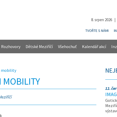
8. srpen 2026 
TVOŘTE S NÁMI
I
Rozhovory
Dětské Meziříčí
Všehochuť
Kalendář akcí
Inz
NEJ
 mobility
 MOBILITY
12. če
IMAG
Meziříčí
Gotick
Meziří
výsta
 k