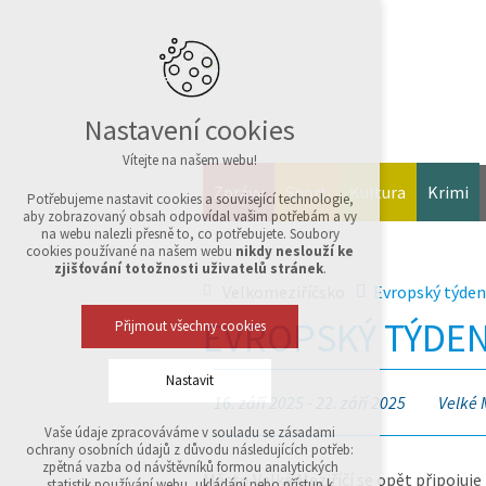
Nastavení cookies
Vítejte na našem webu!
Zprávy
Sport
Kultura
Krimi
Potřebujeme nastavit cookies a související technologie,
aby zobrazovaný obsah odpovídal vašim potřebám a vy
na webu nalezli přesně to, co potřebujete. Soubory
cookies používané na našem webu
nikdy neslouží ke
zjišťování totožnosti uživatelů stránek
.
Velkomeziříčsko
Evropský týden
EVROPSKÝ TÝDEN
Přijmout všechny cookies
Nastavit
16. září 2025 - 22. září 2025
Velké 
Vaše údaje zpracováváme v souladu se zásadami
Technická cookies
ochrany osobních údajů z důvodu následujících potřeb:
nutná pro provozování webu
zpětná vazba od návštěvníků formou analytických
Město Velké Meziříčí se opět připojuje
udržení kontextu stránek (session): případná
statistik používání webu, ukládání nebo přístup k