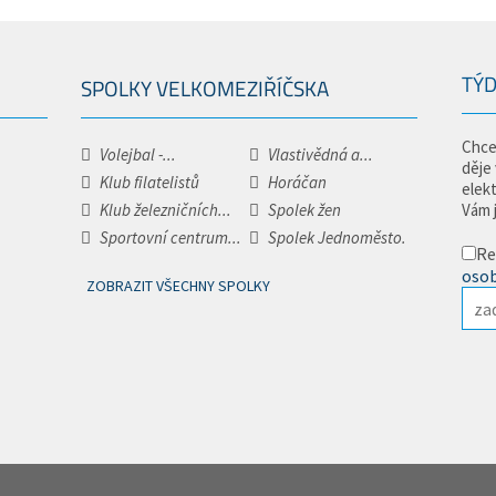
TÝD
SPOLKY VELKOMEZIŘÍČSKA
Chce
Volejbal -...
Vlastivědná a...
děje
Klub filatelistů
Horáčan
elek
Klub železničních...
Spolek žen
Vám 
Sportovní centrum...
Spolek Jednoměsto.
Re
osob
ZOBRAZIT VŠECHNY SPOLKY