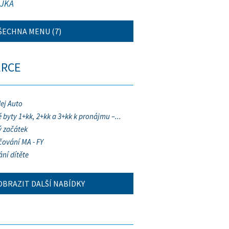
JKA
ŠECHNA MENU (7)
ERCE
ej Auto
 byty 1+kk, 2+kk a 3+kk k pronájmu –...
 začátek
ování MA - FY
ání dítěte
OBRAZIT DALŠÍ NABÍDKY