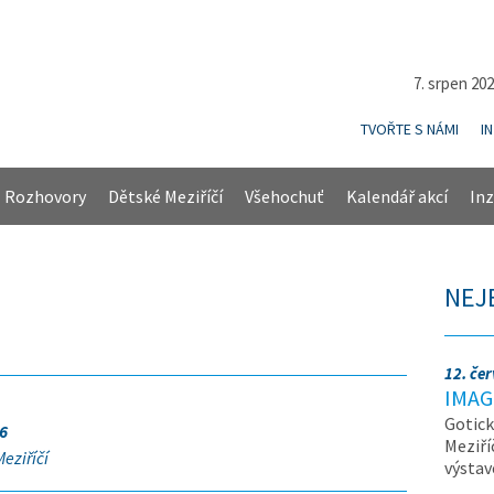
7. srpen 20
TVOŘTE S NÁMI
I
Rozhovory
Dětské Meziříčí
Všehochuť
Kalendář akcí
Inz
NEJ
12. če
IMAG
Gotick
6
Meziří
eziříčí
výsta