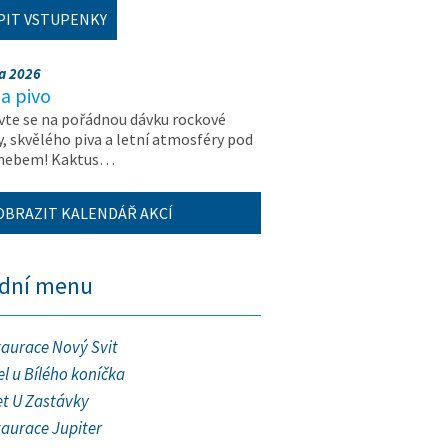
PIT VSTUPENKY
na 2026
a pivo
vte se na pořádnou dávku rockové
, skvělého piva a letní atmosféry pod
 nebem! Kaktus…
OBRAZIT KALENDÁŘ AKCÍ
ední menu
taurace Nový Svit
l u Bílého koníčka
et U Zastávky
taurace Jupiter