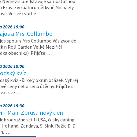
e Nemezis představuje samostatnou
u Exuvie vizuální umělkyně Michaely
vé. Ve své tvorbě…
na 2026 19:00
ajos a Mrs. Collumbo
jos spolu s Mrs Collumbo Vás zvou do
k n Roll Garden Velké Meziříčí
dka obecníku). Přijďte…
na 2026 19:00
odský kvíz
ský kvíz - široký okruh otázek. Vyhrej
vé ceny nebo cenu útěchy. Přijďte si
ovat své…
na 2026 19:30
r - Man: Zbrusu nový den
dobrodružné sci-fi USA, český dabing.
. Holland, Zendaya, S. Sink. Režie D. D.
on. …