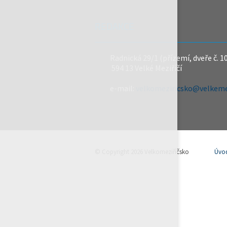
REDAKCE
Radnická 29/1 (přízemí, dveře č. 1
594 13 Velké Meziříčí
e-mail:
velkomeziricsko@velkemez
© Copyright 2026 Velkomeziříčsko
Úvo