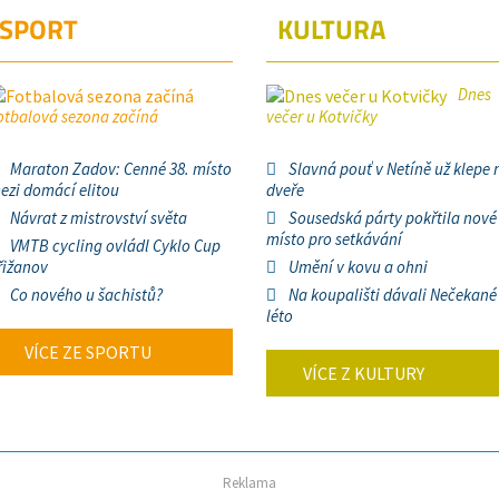
SPORT
KULTURA
Dnes
otbalová sezona začíná
večer u Kotvičky
Maraton Zadov: Cenné 38. místo
Slavná pouť v Netíně už klepe 
ezi domácí elitou
dveře
Návrat z mistrovství světa
Sousedská párty pokřtila nové
místo pro setkávání
VMTB cycling ovládl Cyklo Cup
řižanov
Umění v kovu a ohni
Co nového u šachistů?
Na koupališti dávali Nečekané
léto
VÍCE ZE SPORTU
VÍCE Z KULTURY
Reklama