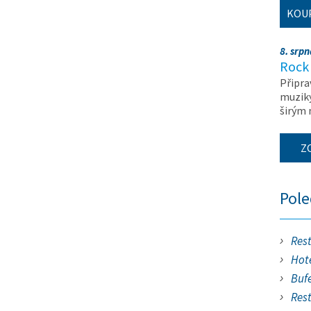
KOU
8. srp
Rock 
Připra
muziky
širým
Z
Pol
Res
Hote
Buf
Res