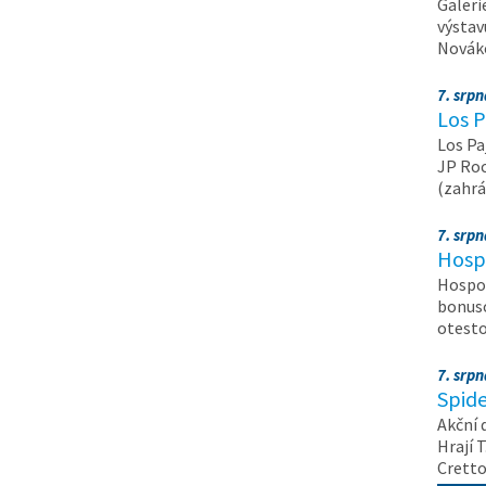
Galeri
výstav
Nováko
7. srp
Los P
Los Pa
JP Roc
(zahrá
7. srp
Hosp
Hospod
bonuso
otest
7. srp
Spide
Akční 
Hrají T
Crett