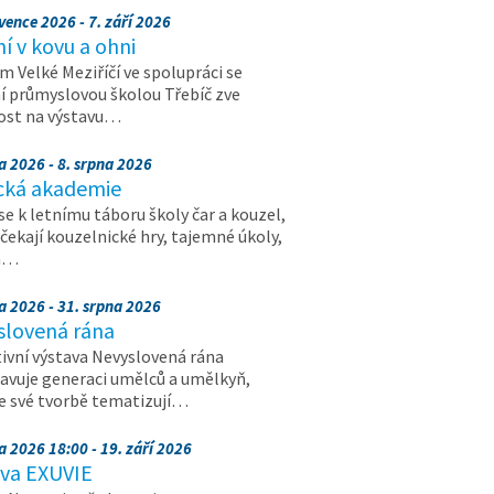
vence 2026 - 7. září 2026
 v kovu a ohni
 Velké Meziříčí ve spolupráci se
í průmyslovou školou Třebíč zve
ost na výstavu…
a 2026 - 8. srpna 2026
cká akademie
 se k letnímu táboru školy čar a kouzel,
 čekají kouzelnické hry, tajemné úkoly,
a…
a 2026 - 31. srpna 2026
slovená rána
ivní výstava Nevyslovená rána
avuje generaci umělců a umělkyň,
ve své tvorbě tematizují…
a 2026 18:00 - 19. září 2026
ava EXUVIE