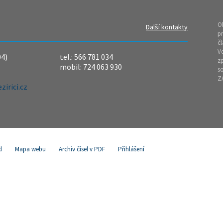
O
Další kontakty
pr
čl
Ve
04)
tel.: 566 781 034
z
mobil: 724 063 930
so
Z
irici.cz
d
Mapa webu
Archiv čísel v PDF
Přihlášení