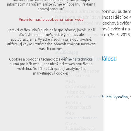
přihlášení, volby jazyka, apod.
informacím na vašem zařízení, měření obsahu, reklama
a vývoj produktů.
Zábavnou a přirozenou formou budeme
Volitelná cookies
řeč a komunikační dovednosti dětí od 4 
analytická pro anonymizované vyhodnocení
Více informací o cookies na našem webu
mohou na sluchové hry, dechová cvičen
návštěvnosti
marketingová cookies (Google,Sklik)
gymnastiku mluvidel, hravá cvičení na
Správci vašich údajů bude naše společnost, jakož i naši
výslovnost. Přihlašování do 26. 6. 2026 
důvěryhodní partneři, se kterými neustále
Více informací o cookies na našem webu
spolupracujeme. Vyjádření souhlasu je dobrovolné.
737 506 155.
Můžete jej kdykoli zrušit nebo obnovit změnou nastavení
vašich cookies.
Podrobnosti o události
Přijmout všechny cookies
Cookies a podobné technologie dělíme na technická:
nutná pro běh webu, bez nichž nelze web používat a
volitelná. Do této části spadají analytická a
Kontaktní osoba
Odmítnout vše
marketingová cookies.
Michaela Hrubá
Místo
Centrum Kopretina
Ulice a čp.
Ostrůvek 2,
Velké Meziříčí
,
Kraj Vysočina
, 
Telefon
+420 737 506 155
Web
www.zdar.charita.cz
Okres
Žďár nad Sázavou