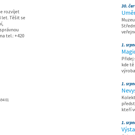
30. čer
 rozvíjet
Umění
let. Těšit se
Muzeum
í,
Středn
 správnou
veřejn
na tel.: +420
1. srpn
Magi
Přidej
kde tě
výrob
1. srpn
Nevy
Kolekt
594 01
předst
kteří 
1. srpn
Výst