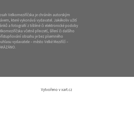
bsah Velkomeziříčska je chráněn autorským
ávem, které vykonává vydavatel. Jakékoliv užití
ánků a fotografií z tištěné či elektronické podoby
lkomeziříčska včetně převzetí, šíření či dalšího
přístupňování obsahu je bez písemného
uhlasu vydavatele – město Velké Meziříčí –
AKÁZÁNO.
Vytvořeno v xart.cz