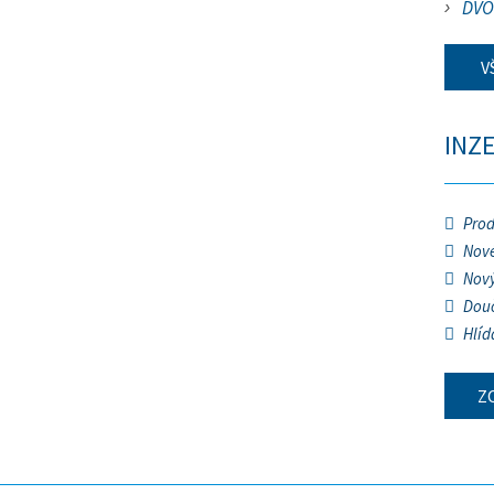
DVO
V
INZ
Prod
Nové
Nový
Douč
Hlíd
Z