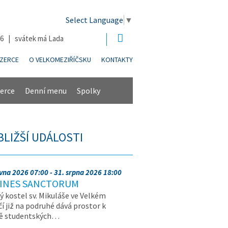
Select Language
▼
26 | svátek má Lada
NZERCE
O VELKOMEZIŘÍČSKU
KONTAKTY
erce
Denní menu
Spolky
BLIŽŠÍ UDÁLOSTI
rvna 2026 07:00 - 31. srpna 2026 18:00
INES SANCTORUM
ý kostel sv. Mikuláše ve Velkém
čí již na podruhé dává prostor k
vě studentských…