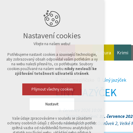
Nastavení cookies
Vítejte na našem webu!
Zprávy
Sport
Kultura
Krimi
Potřebujeme nastavit cookies a související technologie,
aby zobrazovaný obsah odpovídal vašim potřebám a vy
na webu nalezli přesně to, co potřebujete. Soubory
cookies používané na našem webu
nikdy neslouží ke
zjišťování totožnosti uživatelů stránek
.
Velkomeziříčsko
Líný jazýček
LÍNÝ JAZÝČEK
Přijmout všechny cookies
Nastavit
9. července 2026 10:00
Termín ukončení:
31. července 202
Vaše údaje zpracováváme v souladu se zásadami
Technická cookies
Centrum Kopretina, Ostrůvek 2, Velké M
ochrany osobních údajů z důvodu následujících potřeb:
nutná pro provozování webu
zpětná vazba od návštěvníků formou analytických
udržení kontextu stránek (session): případná
statistik používání webu, ukládání nebo přístup k