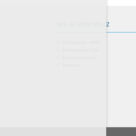
VÍCE ZE SPORTVM.CZ
Malá kopaná - MKVM
Badmintonová liga
Katalog sportovišť
Rezervace