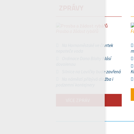
ZPRÁVY
Prosba a žádost rybářů
F
Na Hornoměstské ve čtvrtek
nepoteče voda
m
Ordinace Dana Blahy hlásí
dovolenou
Silnice na Lavičky bude zavřená
K
Na náměstí přibývá dlažba i
podzemní kontejnery
VÍCE ZPRÁV