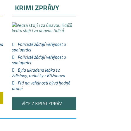
KRIMI ZPRÁVY
Vedra stojí i za únavou řidičů
na
Policisté žádají veřejnost o
spolupráci
Policisté žádají veřejnost o
spolupráci
Byla ukradena lebka sv.
Zdislavy, rodačky z Křižanova
Pití na veřejnosti bývá hodně
drahé
VÍCE Z KRIMI ZPRÁV