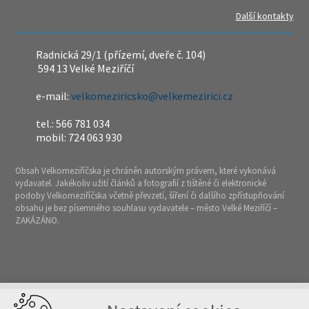
Další kontakty
Radnická 29/1 (přízemí, dveře č. 104)
594 13 Velké Meziříčí
e-mail:
velkomeziricsko@velkemezirici.cz
tel.: 566 781 034
mobil: 724 063 930
Obsah Velkomeziříčska je chráněn autorským právem, které vykonává
vydavatel. Jakékoliv užití článků a fotografií z tištěné či elektronické
podoby Velkomeziříčska včetně převzetí, šíření či dalšího zpřístupňování
obsahu je bez písemného souhlasu vydavatele – město Velké Meziříčí –
ZAKÁZÁNO.