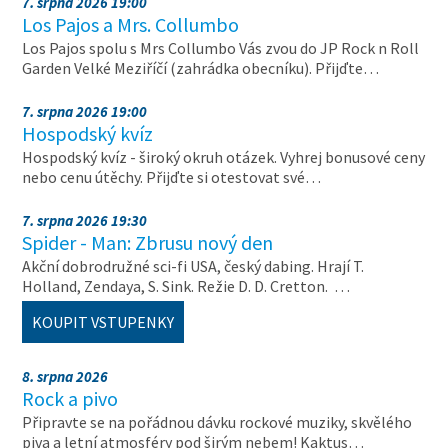
7. srpna 2026 19:00
Los Pajos a Mrs. Collumbo
Los Pajos spolu s Mrs Collumbo Vás zvou do JP Rock n Roll
Garden Velké Meziříčí (zahrádka obecníku). Přijďte…
7. srpna 2026 19:00
Hospodský kvíz
Hospodský kvíz - široký okruh otázek. Vyhrej bonusové ceny
nebo cenu útěchy. Přijďte si otestovat své…
7. srpna 2026 19:30
Spider - Man: Zbrusu nový den
Akční dobrodružné sci-fi USA, český dabing. Hrají T.
Holland, Zendaya, S. Sink. Režie D. D. Cretton. …
KOUPIT VSTUPENKY
8. srpna 2026
Rock a pivo
Připravte se na pořádnou dávku rockové muziky, skvělého
piva a letní atmosféry pod širým nebem! Kaktus…