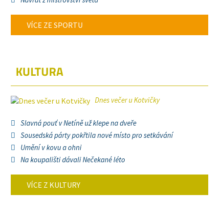
VÍCE ZE SPORTU
KULTURA
Dnes večer u Kotvičky
Slavná pouť v Netíně už klepe na dveře
Sousedská párty pokřtila nové místo pro setkávání
Umění v kovu a ohni
Na koupališti dávali Nečekané léto
VÍCE Z KULTURY