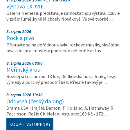
Výstava EXUVIE
Galerie Nemezis představuje samostatnou výstavu Exuvie
vizuální umělkyně Michaely Novákové. Ve své tvorbě…
8. srpna 2026
Rock a pivo
Připravte se na pořádnou dávku rockové muziky, skvělého
piva a letní atmosféry pod širým nebem! Kaktus…
8. srpna 2026 08:00
Měřínský kros
Rozdej si to s horou! 13 km, Dědkovská hora, louky, lesy,
výhledy a poctivý přespolní běh. Přesně takový je…
8. srpna 2026 19:30
Oddysea (český dabing)
Drama USA. Hrají M. Damon, T. Holland, A. Hathaway, R.
Pattinson. Režie Ch. Nolan. Vstupné: 160 Kč • 172…
KOUPIT VSTUPENKY