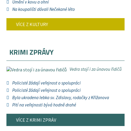
Umění v kovu a ohni
Na koupališti dávali Nečekané léto
VÍCE Z KULTURY
KRIMI ZPRÁVY
Vedra stojí i za únavou řidičů
Policisté žádají veřejnost o spolupráci
Policisté žádají veřejnost o spolupráci
Byla ukradena lebka sv. Zdislavy, rodačky z Křižanova
Pití na veřejnosti bývá hodně drahé
VÍCE Z KRIMI ZPRÁV