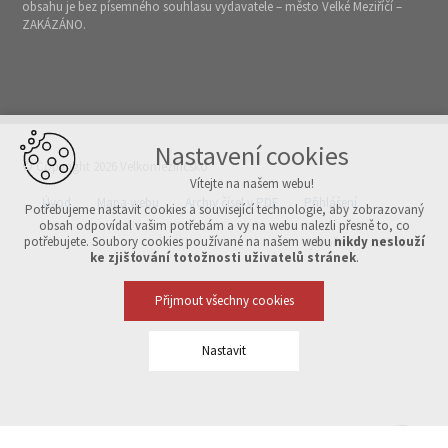
obsahu je bez písemného souhlasu vydavatele – město Velké Meziříčí –
ZAKÁZÁNO.
Nastavení cookies
© Copyright 2026 Velkomeziříčsko
Vítejte na našem webu!
Úvod
Mapa webu
Archiv čísel v PDF
Přihlášení
Potřebujeme nastavit cookies a související technologie, aby zobrazovaný
obsah odpovídal vašim potřebám a vy na webu nalezli přesně to, co
potřebujete. Soubory cookies používané na našem webu
nikdy neslouží
Vytvořeno v xart.cz
ke zjišťování totožnosti uživatelů stránek
.
Přijmout všechny cookies
Nastavit
Technická cookies
nutná pro provozování webu
udržení kontextu stránek (session): případná přihlášení, volby