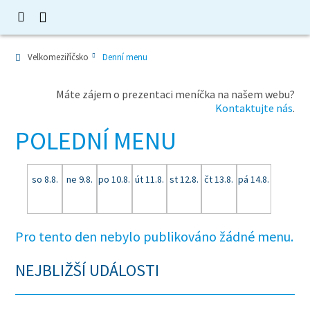
Velkomeziříčsko
Denní menu
Máte zájem o prezentaci meníčka na našem webu?
Kontaktujte nás
.
POLEDNÍ MENU
so 8.8.
ne 9.8.
po 10.8.
út 11.8.
st 12.8.
čt 13.8.
pá 14.8.
Pro tento den nebylo publikováno žádné menu.
NEJBLIŽŠÍ UDÁLOSTI