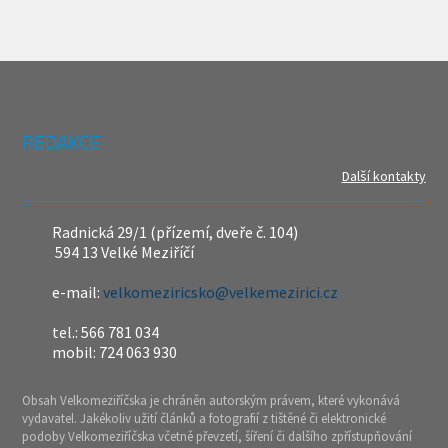
REDAKCE
Další kontakty
Radnická 29/1 (přízemí, dveře č. 104)
594 13 Velké Meziříčí
e-mail:
velkomeziricsko@velkemezirici.cz
tel.: 566 781 034
mobil: 724 063 930
Obsah Velkomeziříčska je chráněn autorským právem, které vykonává
vydavatel. Jakékoliv užití článků a fotografií z tištěné či elektronické
podoby Velkomeziříčska včetně převzetí, šíření či dalšího zpřístupňování