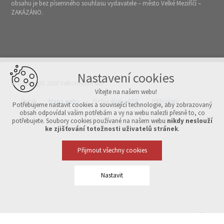
obsahu je bez písemného souhlasu vydavatele – město Velké Meziříčí –
ZAKÁZÁNO.
Nastavení cookies
© Copyright 2026 Velkomeziříčsko
Vítejte na našem webu!
Úvod
Mapa webu
Archiv čísel v PDF
Přihlášení
Potřebujeme nastavit cookies a související technologie, aby zobrazovaný
obsah odpovídal vašim potřebám a vy na webu nalezli přesně to, co
potřebujete. Soubory cookies používané na našem webu
nikdy neslouží
Vytvořeno v xart.cz
ke zjišťování totožnosti uživatelů stránek
.
Přijmout všechny cookies
Nastavit
Technická cookies
nutná pro provozování webu
udržení kontextu stránek (session): případná přihlášení, volby