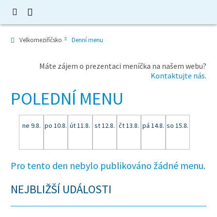
Velkomeziříčsko
Denní menu
Máte zájem o prezentaci meníčka na našem webu?
Kontaktujte nás
.
POLEDNÍ MENU
ne 9.8.
po 10.8.
út 11.8.
st 12.8.
čt 13.8.
pá 14.8.
so 15.8.
Pro tento den nebylo publikováno žádné menu.
NEJBLIŽŠÍ UDÁLOSTI