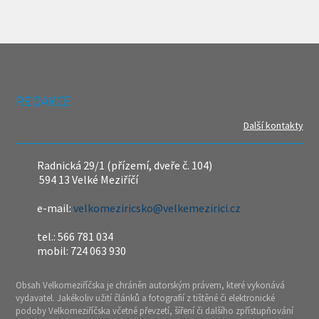
REDAKCE
Další kontakty
Radnická 29/1 (přízemí, dveře č. 104)
594 13 Velké Meziříčí
e-mail:
velkomeziricsko@velkemezirici.cz
tel.: 566 781 034
mobil: 724 063 930
Obsah Velkomeziříčska je chráněn autorským právem, které vykonává
vydavatel. Jakékoliv užití článků a fotografií z tištěné či elektronické
podoby Velkomeziříčska včetně převzetí, šíření či dalšího zpřístupňování