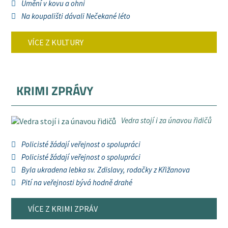
Umění v kovu a ohni
Na koupališti dávali Nečekané léto
VÍCE Z KULTURY
KRIMI ZPRÁVY
Vedra stojí i za únavou řidičů
Policisté žádají veřejnost o spolupráci
Policisté žádají veřejnost o spolupráci
Byla ukradena lebka sv. Zdislavy, rodačky z Křižanova
Pití na veřejnosti bývá hodně drahé
VÍCE Z KRIMI ZPRÁV