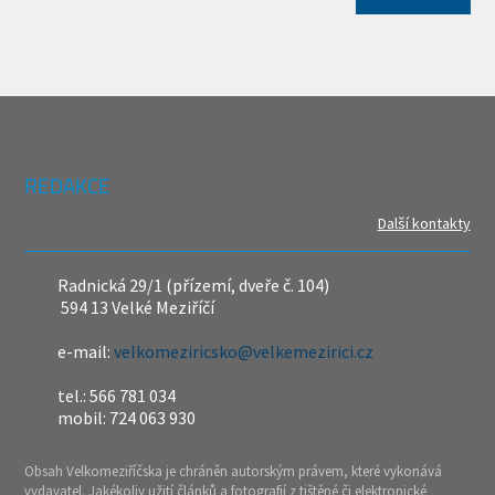
REDAKCE
Další kontakty
Radnická 29/1 (přízemí, dveře č. 104)
594 13 Velké Meziříčí
e-mail:
velkomeziricsko@velkemezirici.cz
tel.: 566 781 034
mobil: 724 063 930
Obsah Velkomeziříčska je chráněn autorským právem, které vykonává
vydavatel. Jakékoliv užití článků a fotografií z tištěné či elektronické