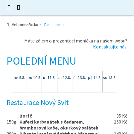
Velkomeziříčsko
Denní menu
Máte zájem o prezentaci meníčka na našem webu?
Kontaktujte nás
.
POLEDNÍ MENU
ne 9.8.
po 10.8.
út 11.8.
st 12.8.
čt 13.8.
pá 14.8.
so 15.8.
Restaurace Nový Svit
Boršč
35 Kč
150g
Kuřecí karbanátek s čedarem,
150 Kč
bramborová kaše, okurkový salátek
200g
Pikantní vepřová žebírka s křenem a
149 Kč