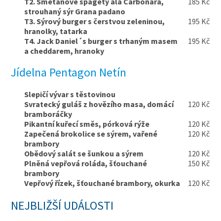
T2. Smetanové špagety ala Carbonara,
185 Kč
strouhaný sýr Grana padano
T3. Sýrový burger s čerstvou zeleninou,
195 Kč
hranolky, tatarka
T4. Jack Daniel´s burger s trhaným masem
195 Kč
a cheddarem, hranoky
Jídelna Pentagon Netín
Slepičí vývar s těstovinou
Svratecký guláš z hovězího masa, domácí
120 Kč
bramboráčky
Pikantní kuřecí směs, pórková rýže
120 Kč
Zapečená brokolice se sýrem, vařené
120 Kč
brambory
Obědový salát se šunkou a sýrem
120 Kč
Plněná vepřová roláda, šťouchané
150 Kč
brambory
Vepřový řízek, šťouchané brambory, okurka
120 Kč
NEJBLIŽŠÍ UDÁLOSTI