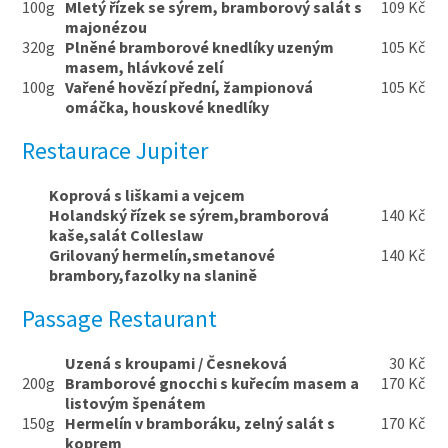
100g
Mletý řízek se sýrem, bramborový salát s
109 Kč
majonézou
320g
Plněné bramborové knedlíky uzeným
105 Kč
masem, hlávkové zelí
100g
Vařené hovězí přední, žampionová
105 Kč
omáčka, houskové knedlíky
Restaurace Jupiter
Koprová s liškami a vejcem
Holandský řízek se sýrem,bramborová
140 Kč
kaše,salát Colleslaw
Grilovaný hermelín,smetanové
140 Kč
brambory,fazolky na slanině
Passage Restaurant
Uzená s kroupami / Česneková
30 Kč
200g
Bramborové gnocchi s kuřecím masem a
170 Kč
listovým špenátem
150g
Hermelín v bramboráku, zelný salát s
170 Kč
koprem