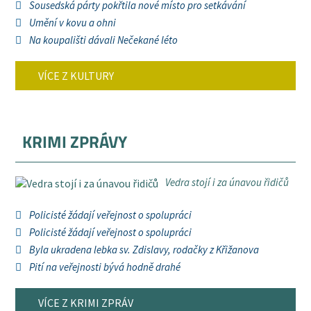
Sousedská párty pokřtila nové místo pro setkávání
Umění v kovu a ohni
Na koupališti dávali Nečekané léto
VÍCE Z KULTURY
KRIMI ZPRÁVY
Vedra stojí i za únavou řidičů
Policisté žádají veřejnost o spolupráci
Policisté žádají veřejnost o spolupráci
Byla ukradena lebka sv. Zdislavy, rodačky z Křižanova
Pití na veřejnosti bývá hodně drahé
VÍCE Z KRIMI ZPRÁV