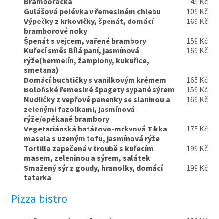
Bramboračka
45 Kč
Gulášová polévka v řemeslném chlebu
109 Kč
Výpečky z krkovičky, špenát, domácí
169 Kč
bramborové noky
Špenát s vejcem, vařené brambory
159 Kč
Kuřecí směs Bílá paní, jasmínová
169 Kč
rýže(hermelín, žampiony, kukuřice,
smetana)
Domácí buchtičky s vanilkovým krémem
165 Kč
Boloňské řemeslné špagety sypané sýrem
159 Kč
Nudličky z vepřové panenky se slaninou a
169 Kč
zelenými fazolkami, jasmínová
rýže/opékané brambory
Vegetariánská batátovo-mrkvová Tikka
175 Kč
masala s uzeným tofu, jasmínová rýže
Tortilla zapečená v troubě s kuřecím
199 Kč
masem, zeleninou a sýrem, salátek
Smažený sýr z goudy, hranolky, domácí
199 Kč
tatarka
Pizza bistro