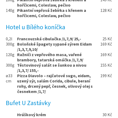
hořčicemi, Coleslaw, pečivo
140g
Pikantní vepřová žebírka s křenem a
128 Kč
hořčicemi, Coleslaw, pečivo
Hotel u Bílého koníčka
0,2l
Francouzská cibulačka /1,7,9/ 25,-
25 Kč
300g
Boloňské špagety sypané sýrem Eidam
169 Kč
/1,3,7,9,10/
120g
Ražniči z vepřového masa, vařené
169 Kč
brambory, tatarská omáčka /1,7,9/
300g
Těstovinový salát se šunkou a nivou
155 Kč
/1,3,7/ 155,-
ø33
Pizza Diavolo – rajčatové sugo, eidam,
199 Kč
cm
uzený sýr, salám Corida, cibule, beraní
rohy, drcený pepř, česnek, olivový olej s
česnekem /1,7/
Bufet U Zastávky
Hráškový krém
30 Kč