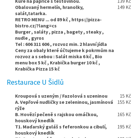
Kuře na paprice s těstovinou.
139 Kč
Obalovaný hermelín, hranolky,
149 Kč
salát,tatarka.
RETRO MENU ... od 89 kč , https://pizza-
bistro.cz/?lang=cs
Burger , saláty , pizza , bagety , steaky ,
nudle , gyros
Tel : 606 311 606 , rozvoz min. 2 hlavní jídla
Ceny za obaly které účtujeme k pokrmům na
rozvoz a s sebou : Salát miska 6 kč , Bio
menu box 5 kč , Krabička burger 10 kč ,
Krabička Pizza 15 kč
Restaurace U Šidlů
Kroupová s uzeným / Fazolová s uzeninou
15 Kč
A. Vepřové nudličky se zeleninou, jasmínová
155 Kč
rýže
B. Hovězí pečeně s rajskou omáčkou,
165 Kč
houskový knedlík
T1. Maďarský guláš s feferonkou a cibulí,
195 Kč
houskový knedlík