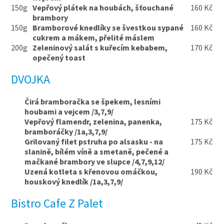
150g
Vepřový plátek na houbách, šťouchané
160 Kč
brambory
150g
Bramborové knedlíky se švestkou sypané
160 Kč
cukrem a mákem, přelité máslem
200g
Zeleninový salát s kuřecím kebabem,
170 Kč
opečený toast
DVOJKA
Čirá bramboračka se špekem, lesními
houbami a vejcem /3,7,9/
Vepřový flamendr, zelenina, panenka,
175 Kč
bramboráčky /1a,3,7,9/
Grilovaný filet pstruha po alsasku - na
175 Kč
slanině, bílém víně a smetaně, pečené a
mačkané brambory ve slupce /4,7,9,12/
Uzená kotleta s křenovou omáčkou,
190 Kč
houskový knedlík /1a,3,7,9/
Bistro Cafe Z Palet