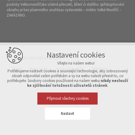
podoby Velkomeziříčska včetně převzetí, šíření či dalšího zpřístupňování
obsahu je bez písemného souhlasu vydavatele – město Velké Meziříčí –
ZAKÁZÁNO.
Nastavení cookies
© Copyright 2026 Velkomeziříčsko
Vítejte na našem webu!
Úvod
Mapa webu
Archiv čísel v PDF
Přihlášení
Potřebujeme nastavit cookies a související technologie, aby zobrazovaný
obsah odpovídal vašim potřebám a vy na webu nalezli přesně to, co
potřebujete. Soubory cookies používané na našem webu
nikdy neslouží
Vytvořeno v xart.cz
ke zjišťování totožnosti uživatelů stránek
.
Přijmout všechny cookies
Nastavit
Technická cookies