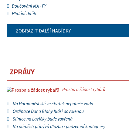
Doučování MA - FY
Hlídání dítěte
ZOBRAZIT DALŠÍ NABÍDKY
ZPRÁVY
Prosba a žádost rybářů
Na Hornoměstské ve čtvrtek nepoteče voda
Ordinace Dana Blahy hlásí dovolenou
Silnice na Lavičky bude zavřená
Na náměstí přibývá dlažba i podzemní kontejnery