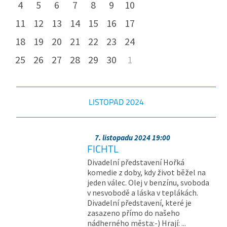
4
5
6
7
8
9
10
11
12
13
14
15
16
17
18
19
20
21
22
23
24
25
26
27
28
29
30
1
LISTOPAD
2024
7. listopadu 2024 19:00
FICHTL
Divadelní představení Hořká
komedie z doby, kdy život běžel na
jeden válec. Olej v benzínu, svoboda
v nesvobodě a láska v teplákách.
Divadelní představení, které je
zasazeno přímo do našeho
nádherného města:-) Hrají: ...