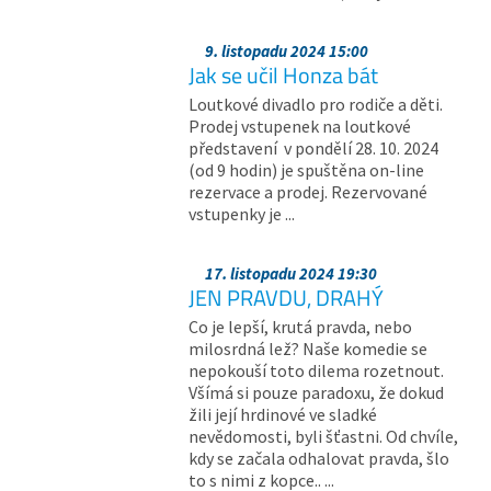
9. listopadu 2024 15:00
Jak se učil Honza bát
Loutkové divadlo pro rodiče a děti.
Prodej vstupenek na loutkové
představení v pondělí 28. 10. 2024
(od 9 hodin) je spuštěna on-line
rezervace a prodej. Rezervované
vstupenky je ...
17. listopadu 2024 19:30
JEN PRAVDU, DRAHÝ
Co je lepší, krutá pravda, nebo
milosrdná lež? Naše komedie se
nepokouší toto dilema rozetnout.
Všímá si pouze paradoxu, že dokud
žili její hrdinové ve sladké
nevědomosti, byli šťastni. Od chvíle,
kdy se začala odhalovat pravda, šlo
to s nimi z kopce.. ...