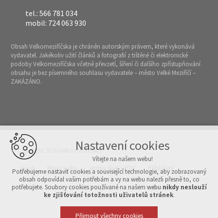
tel.: 566 781 034
mobil: 724 063 930
Obsah Velkomeziříčska je chráněn autorským právem, které vykonává
vydavatel. Jakékoliv užití článků a fotografií z tištěné či elektronické
podoby Velkomeziříčska včetně převzetí, šíření či dalšího zpřístupňování
obsahu je bez písemného souhlasu vydavatele – město Velké Meziříčí –
ZAKÁZÁNO.
Nastavení cookies
© Copyright 2026 Velkomeziříčsko
Vítejte na našem webu!
Úvod
Mapa webu
Archiv čísel v PDF
Přihlášení
Potřebujeme nastavit cookies a související technologie, aby zobrazovaný
obsah odpovídal vašim potřebám a vy na webu nalezli přesně to, co
potřebujete. Soubory cookies používané na našem webu
nikdy neslouží
Vytvořeno v xart.cz
ke zjišťování totožnosti uživatelů stránek
.
Přijmout všechny cookies