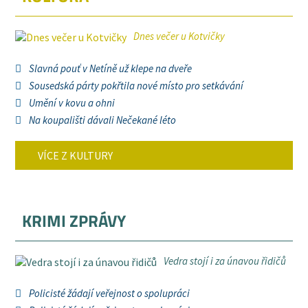
Dnes večer u Kotvičky
Slavná pouť v Netíně už klepe na dveře
Sousedská párty pokřtila nové místo pro setkávání
Umění v kovu a ohni
Na koupališti dávali Nečekané léto
VÍCE Z KULTURY
KRIMI ZPRÁVY
Vedra stojí i za únavou řidičů
Policisté žádají veřejnost o spolupráci