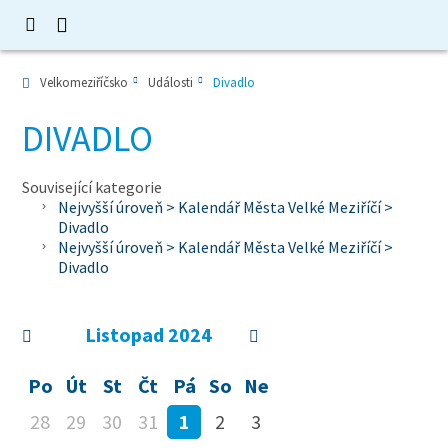
Velkomeziříčsko
Události
Divadlo
DIVADLO
Související kategorie
Nejvyšší úroveň > Kalendář Města Velké Meziříčí >
Divadlo
Nejvyšší úroveň > Kalendář Města Velké Meziříčí >
Divadlo
Listopad
2024
Po
Út
St
Čt
Pá
So
Ne
28
29
30
31
1
2
3