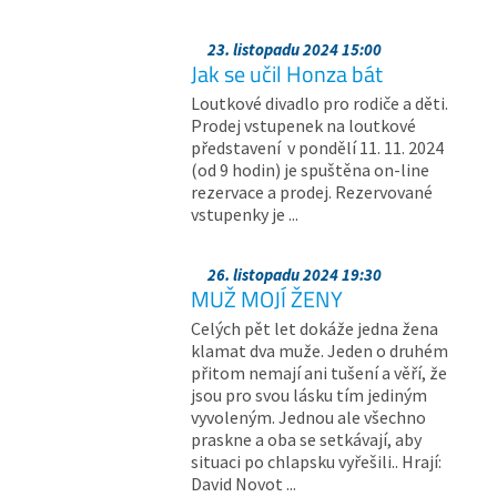
23. listopadu 2024 15:00
Jak se učil Honza bát
Loutkové divadlo pro rodiče a děti.
Prodej vstupenek na loutkové
představení v pondělí 11. 11. 2024
(od 9 hodin) je spuštěna on-line
rezervace a prodej. Rezervované
vstupenky je ...
26. listopadu 2024 19:30
MUŽ MOJÍ ŽENY
Celých pět let dokáže jedna žena
klamat dva muže. Jeden o druhém
přitom nemají ani tušení a věří, že
jsou pro svou lásku tím jediným
vyvoleným. Jednou ale všechno
praskne a oba se setkávají, aby
situaci po chlapsku vyřešili.. Hrají:
David Novot ...