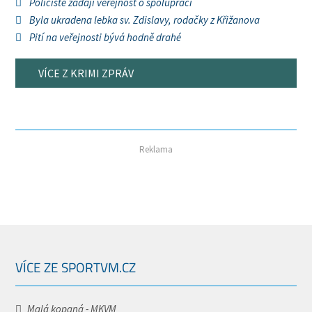
Policisté žádají veřejnost o spolupráci
Byla ukradena lebka sv. Zdislavy, rodačky z Křižanova
Pití na veřejnosti bývá hodně drahé
VÍCE Z KRIMI ZPRÁV
Reklama
VÍCE ZE SPORTVM.CZ
Malá kopaná - MKVM