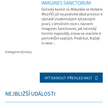
IMAGINES SANCTORUM
Gotický kostel sv. Mikuláše ve Velkém
Meziříčí již na podruhé dává prostor k
výstavě studentských výtvarných
prací, v letošním roce s názvem
Imagines Sanctorum, jak latinský
termín napovídá, znovu se vracíme k
portrétům svatých. Podtitul, Každý
si nese ...
Kategorie:
Výstavy
VYTISKNOUT PŘEHLED AKCÍ
NEJBLIŽŠÍ UDÁLOSTI