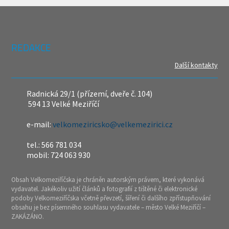
REDAKCE
Další kontakty
Radnická 29/1 (přízemí, dveře č. 104)
594 13 Velké Meziříčí
e-mail:
velkomeziricsko@velkemezirici.cz
tel.: 566 781 034
mobil: 724 063 930
Obsah Velkomeziříčska je chráněn autorským právem, které vykonává
vydavatel. Jakékoliv užití článků a fotografií z tištěné či elektronické
podoby Velkomeziříčska včetně převzetí, šíření či dalšího zpřístupňování
obsahu je bez písemného souhlasu vydavatele – město Velké Meziříčí –
ZAKÁZÁNO.