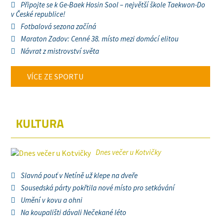
Připojte se k Ge-Baek Hosin Sool – největší škole Taekwon-Do
v České republice!
Fotbalová sezona začíná
Maraton Zadov: Cenné 38. místo mezi domácí elitou
Návrat z mistrovství světa
VÍCE ZE SPORTU
KULTURA
Dnes večer u Kotvičky
Slavná pouť v Netíně už klepe na dveře
Sousedská párty pokřtila nové místo pro setkávání
Umění v kovu a ohni
Na koupališti dávali Nečekané léto