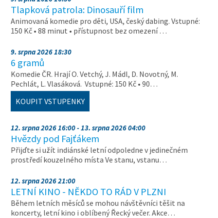
Tlapková patrola: Dinosauří film
Animovaná komedie pro děti, USA, český dabing. Vstupné:
150 Kč • 88 minut • přístupnost bez omezení …
9. srpna 2026 18:30
6 gramů
Komedie ČR. Hrají O. Vetchý, J. Mádl, D. Novotný, M.
Pechlát, L. Vlasáková. Vstupné: 150 Kč • 90…
KOUPIT VSTUPENKY
12. srpna 2026 16:00 - 13. srpna 2026 04:00
Hvězdy pod Fajťákem
Přijďte si užít indiánské letní odpoledne v jedinečném
prostředí kouzelného místa Ve stanu, vstanu…
12. srpna 2026 21:00
LETNÍ KINO - NĚKDO TO RÁD V PLZNI
Během letních měsíců se mohou návštěvníci těšit na
koncerty, letní kino i oblíbený Řecký večer. Akce…