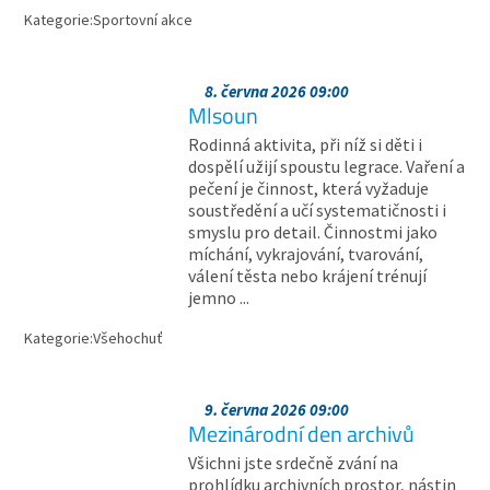
Kategorie:
Sportovní akce
8. června 2026 09:00
Mlsoun
Rodinná aktivita, při níž si děti i
dospělí užijí spoustu legrace. Vaření a
pečení je činnost, která vyžaduje
soustředění a učí systematičnosti i
smyslu pro detail. Činnostmi jako
míchání, vykrajování, tvarování,
válení těsta nebo krájení trénují
jemno ...
Kategorie:
Všehochuť
9. června 2026 09:00
Mezinárodní den archivů
Všichni jste srdečně zvání na
prohlídku archivních prostor, nástin