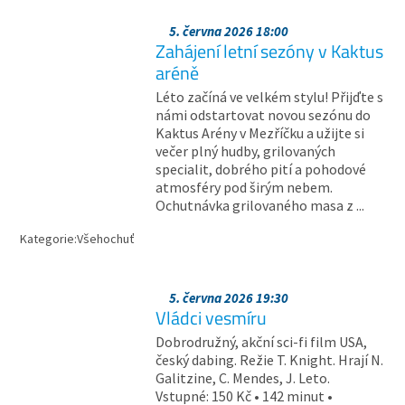
5. června 2026 18:00
Zahájení letní sezóny v Kaktus
aréně
Léto začíná ve velkém stylu! Přijďte s
námi odstartovat novou sezónu do
Kaktus Arény v Mezříčku a užijte si
večer plný hudby, grilovaných
specialit, dobrého pití a pohodové
atmosféry pod širým nebem.
Ochutnávka grilovaného masa z ...
Kategorie:
Všehochuť
5. června 2026 19:30
Vládci vesmíru
Dobrodružný, akční sci-fi film USA,
český dabing. Režie T. Knight. Hrají N.
Galitzine, C. Mendes, J. Leto.
Vstupné: 150 Kč • 142 minut •