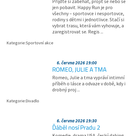
Přijďte si zaběhat, projít se nebo se
jen pobavit. Happy Run je pro
všechny – sportovce i nesportovce,
rodiny s dětmi i jednotlivce. Stačí si
vybrat trasu, která vám vyhovuje, a
zaregistrovat se. Regis ...
Kategorie:
Sportovní akce
6. června 2026 19:00
ROMEO, JULIE A TMA
Romeo, Julie a tma vypráví intimní
příběh o lásce a odvaze v době, kdy i
drobný proj ...
Kategorie:
Divadlo
6. června 2026 19:30
Ďáběl nosí Pradu 2
Komedie, drama USA, český dabing.