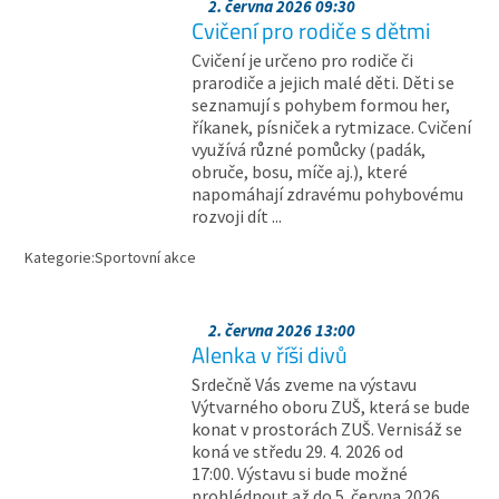
2. června 2026 09:30
Cvičení pro rodiče s dětmi
Cvičení je určeno pro rodiče či
prarodiče a jejich malé děti. Děti se
seznamují s pohybem formou her,
říkanek, písniček a rytmizace. Cvičení
využívá různé pomůcky (padák,
obruče, bosu, míče aj.), které
napomáhají zdravému pohybovému
rozvoji dít ...
Kategorie:
Sportovní akce
2. června 2026 13:00
Alenka v říši divů
Srdečně Vás zveme na výstavu
Výtvarného oboru ZUŠ, která se bude
konat v prostorách ZUŠ. Vernisáž se
koná ve středu 29. 4. 2026 od
17:00. Výstavu si bude možné
prohlédnout až do 5. června 2026.