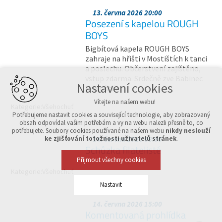
13. června 2026 20:00
Posezení s kapelou ROUGH
BOYS
Bigbítová kapela ROUGH BOYS
zahraje na hřišti v Mostištích k tanci
a poslechu. Občerstvení zajištěno,
vstup zdarma. Srdečně zve Babinec
Nastavení cookies
Mostiště.
Vítejte na našem webu!
Kategorie:
Všehochuť
Potřebujeme nastavit cookies a související technologie, aby zobrazovaný
obsah odpovídal vašim potřebám a vy na webu nalezli přesně to, co
potřebujete. Soubory cookies používané na našem webu
nikdy neslouží
ke zjišťování totožnosti uživatelů stránek
14. června 2026 08:00
.
Schůzka filatelisté
Přijmout všechny cookies
Kategorie:
Všehochuť
Nastavit
14. června 2026 15:00
Komentovaná prohlídka
Technická cookies
nutná pro provozování webu