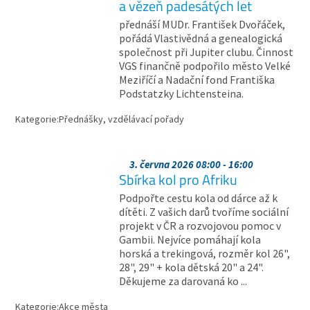
a vězeň padesátých let
přednáší MUDr. František Dvořáček,
pořádá Vlastivědná a genealogická
společnost při Jupiter clubu. Činnost
VGS finančně podpořilo město Velké
Meziříčí a Nadační fond Františka
Podstatzky Lichtensteina.
Kategorie:
Přednášky, vzdělávací pořady
3. června 2026 08:00 - 16:00
Sbírka kol pro Afriku
Podpořte cestu kola od dárce až k
dítěti. Z vašich darů tvoříme sociální
projekt v ČR a rozvojovou pomoc v
Gambii. Nejvíce pomáhají kola
horská a trekingová, rozměr kol 26",
28", 29" + kola dětská 20" a 24".
Děkujeme za darovaná ko ...
Kategorie:
Akce města