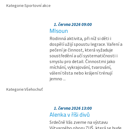
Kategorie:
Sportovní akce
1. června 2026 09:00
Mlsoun
Rodinná aktivita, při níž si děti i
dospělí užijí spoustu legrace. Vaření a
pečení je činnost, která vyžaduje
soustředění a učí systematičnosti i
smyslu pro detail. Činnostmi jako
míchání, vykrajování, tvarování,
válení těsta nebo krájení trénují
jemno ...
Kategorie:
Všehochuť
1. června 2026 13:00
Alenka v říši divů
Srdečně Vás zveme na výstavu
Výtvarného oboru ZUŠ, která se bude