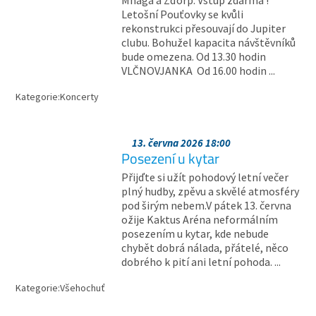
Mňága a Žďorp. Vstup zdarma !
Letošní Pouťovky se kvůli
rekonstrukci přesouvají do Jupiter
clubu. Bohužel kapacita návštěvníků
bude omezena. Od 13.30 hodin
VLČNOVJANKA Od 16.00 hodin ...
Kategorie:
Koncerty
13. června 2026 18:00
Posezení u kytar
Přijďte si užít pohodový letní večer
plný hudby, zpěvu a skvělé atmosféry
pod širým nebem.V pátek 13. června
ožije Kaktus Aréna neformálním
posezením u kytar, kde nebude
chybět dobrá nálada, přátelé, něco
dobrého k pití ani letní pohoda. ...
Kategorie:
Všehochuť