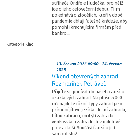
střihače Ondřeje Hudečka, pro nějž
jde o jeho celovečerní debut. Film
pojednává o zlodějích, kteří v době
pandemie dělají falešné krádeže, aby
pomohli krachujícím firmám před
bankro ...
Kategorie:
Kino
13. června 2026 09:00 - 14. června
2026
Víkend otevřených zahrad
Rozmarínek Petráveč
Přijďte se podívat do našeho areálu
ukázkových zahrad. Na ploše 5 000
m2 najdete různé typy zahrad jako
přírodní jílové jezírko, lesní zahradu,
bílou zahradu, motýlí zahradu,
venkovskou zahradu, levandulové
pole a další. Součástí areálu je i
samoobsluž ...