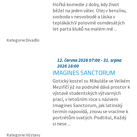
Hořká komedie z doby, kdy život
běžel na jeden válec. Olej v benzínu,
svoboda v nesvobodě a láska v
teplákách.V polovině osmdesátých
let parta kluků na malém mě ...
Kategorie:
Divadlo
12. června 2026 07:00 - 31. srpna
2026 18:00
IMAGINES SANCTORUM
Gotický kostel sv. Mikuláše ve Velkém
Meziříčí již na podruhé dává prostor k
výstavě studentských výtvarných
prací, v letošním roce s názvem
Imagines Sanctorum, jak latinský
termín napovídá, znovu se vracíme k
portrétům svatých. Podtitul, Každý
si nese ...
Kategorie:
Výstavy