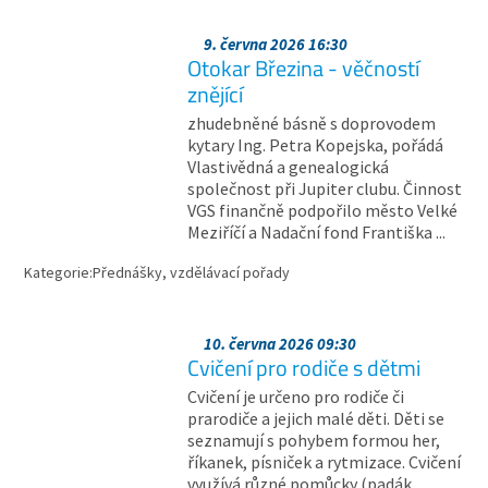
9. června 2026 16:30
Otokar Březina - věčností
znějící
zhudebněné básně s doprovodem
kytary Ing. Petra Kopejska, pořádá
Vlastivědná a genealogická
společnost při Jupiter clubu. Činnost
VGS finančně podpořilo město Velké
Meziříčí a Nadační fond Františka ...
Kategorie:
Přednášky, vzdělávací pořady
10. června 2026 09:30
Cvičení pro rodiče s dětmi
Cvičení je určeno pro rodiče či
prarodiče a jejich malé děti. Děti se
seznamují s pohybem formou her,
říkanek, písniček a rytmizace. Cvičení
využívá různé pomůcky (padák,