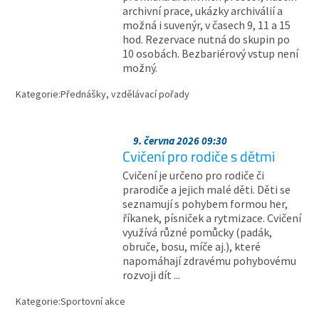
archivní prace, ukázky archiválií a
možná i suvenýr, v časech 9, 11 a 15
hod. Rezervace nutná do skupin po
10 osobách. Bezbariérový vstup není
možný.
Kategorie:
Přednášky, vzdělávací pořady
9. června 2026 09:30
Cvičení pro rodiče s dětmi
Cvičení je určeno pro rodiče či
prarodiče a jejich malé děti. Děti se
seznamují s pohybem formou her,
říkanek, písniček a rytmizace. Cvičení
využívá různé pomůcky (padák,
obruče, bosu, míče aj.), které
napomáhají zdravému pohybovému
rozvoji dít ...
Kategorie:
Sportovní akce