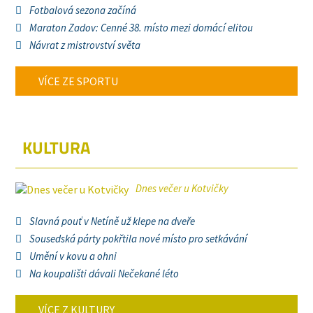
Fotbalová sezona začíná
Maraton Zadov: Cenné 38. místo mezi domácí elitou
Návrat z mistrovství světa
VÍCE ZE SPORTU
KULTURA
Dnes večer u Kotvičky
Slavná pouť v Netíně už klepe na dveře
Sousedská párty pokřtila nové místo pro setkávání
Umění v kovu a ohni
Na koupališti dávali Nečekané léto
VÍCE Z KULTURY