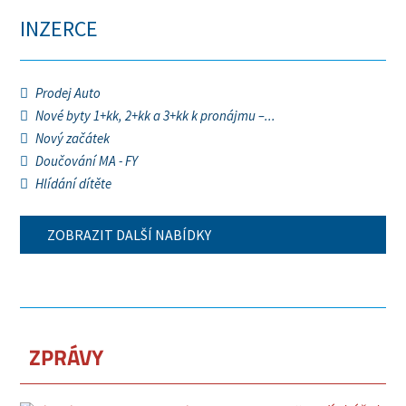
INZERCE
Prodej Auto
Nové byty 1+kk, 2+kk a 3+kk k pronájmu –...
Nový začátek
Doučování MA - FY
Hlídání dítěte
ZOBRAZIT DALŠÍ NABÍDKY
ZPRÁVY