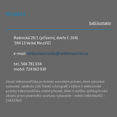
REDAKCE
Další kontakty
Radnická 29/1 (přízemí, dveře č. 104)
594 13 Velké Meziříčí
e-mail:
velkomeziricsko@velkemezirici.cz
tel.: 566 781 034
mobil: 724 063 930
Obsah Velkomeziříčska je chráněn autorským právem, které vykonává
vydavatel. Jakékoliv užití článků a fotografií z tištěné či elektronické
podoby Velkomeziříčska včetně převzetí, šíření či dalšího zpřístupňování
obsahu je bez písemného souhlasu vydavatele – město Velké Meziříčí –
ZAKÁZÁNO.