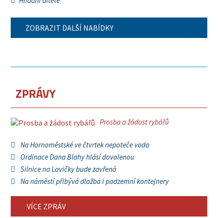
Hlídání dítěte
ZOBRAZIT DALŠÍ NABÍDKY
ZPRÁVY
Prosba a žádost rybářů
Na Hornoměstské ve čtvrtek nepoteče voda
Ordinace Dana Blahy hlásí dovolenou
Silnice na Lavičky bude zavřená
Na náměstí přibývá dlažba i podzemní kontejnery
VÍCE ZPRÁV