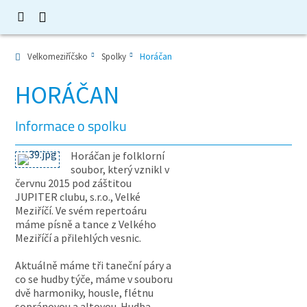
Velkomeziříčsko
Spolky
Horáčan
HORÁČAN
Informace o spolku
Horáčan je folklorní
soubor, který vznikl v
červnu 2015 pod záštitou
JUPITER clubu, s.r.o., Velké
Meziříčí. Ve svém repertoáru
máme písně a tance z Velkého
Meziříčí a přilehlých vesnic.
Aktuálně máme tři taneční páry a
co se hudby týče, máme v souboru
dvě harmoniky, housle, flétnu
sopránovou a altovou. Hudba