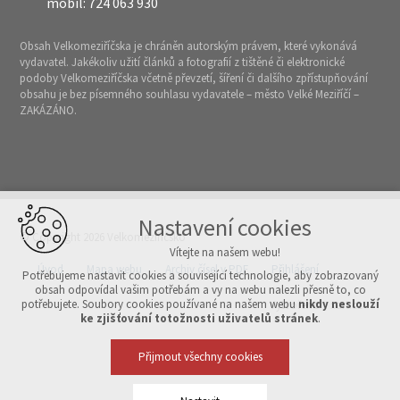
mobil: 724 063 930
Obsah Velkomeziříčska je chráněn autorským právem, které vykonává
vydavatel. Jakékoliv užití článků a fotografií z tištěné či elektronické
podoby Velkomeziříčska včetně převzetí, šíření či dalšího zpřístupňování
obsahu je bez písemného souhlasu vydavatele – město Velké Meziříčí –
ZAKÁZÁNO.
Nastavení cookies
© Copyright 2026 Velkomeziříčsko
Vítejte na našem webu!
Úvod
Mapa webu
Archiv čísel v PDF
Přihlášení
Potřebujeme nastavit cookies a související technologie, aby zobrazovaný
obsah odpovídal vašim potřebám a vy na webu nalezli přesně to, co
potřebujete. Soubory cookies používané na našem webu
nikdy neslouží
Vytvořeno v xart.cz
ke zjišťování totožnosti uživatelů stránek
.
Přijmout všechny cookies