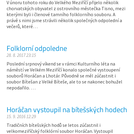
V únoru tohoto roku do Velkého Meziříčí přijelo několik
chorvatských obyvatel z ostrovního městečka Tisno, mezi
kterými byli i členové tamního folklorního souboru. A
právě s nimi jsme strávili několik společných odpolední a
večerů, které…
Folklorní odpoledne
28. 8. 2017 23:15
Poslední srpnový víkend se v rámci Kulturního léta na
náměstí ve Velkém Meziříčí konalo společné vystoupení
souborů Horáčan a Lhotár. Původně se měl zúčastnit i
soubor Bítešan z Velké Bíteše, ale to se nakonec bohužel
nepodařilo. …
Horáčan vystoupil na bítešských hodech
15. 9. 2016 12:29
Tradičních bítešských hodů se letos zúčastnil i
velkomeziříčský folklórní soubor Horáčan. Vystoupil