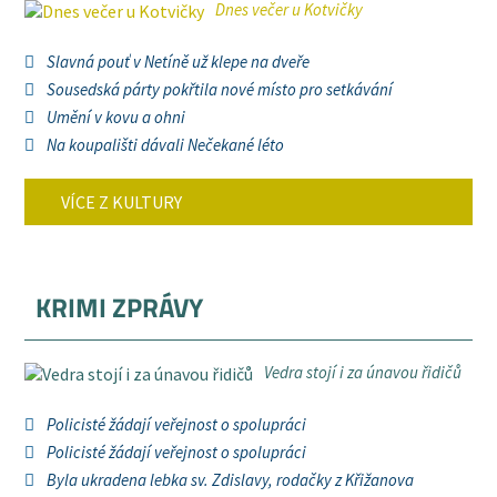
Dnes večer u Kotvičky
Slavná pouť v Netíně už klepe na dveře
Sousedská párty pokřtila nové místo pro setkávání
Umění v kovu a ohni
Na koupališti dávali Nečekané léto
VÍCE Z KULTURY
KRIMI ZPRÁVY
Vedra stojí i za únavou řidičů
Policisté žádají veřejnost o spolupráci
Policisté žádají veřejnost o spolupráci
Byla ukradena lebka sv. Zdislavy, rodačky z Křižanova