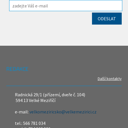
REDAKCE
Další kontakty
Radnická 29/1 (přízemí, dveře č. 104)
594 13 Velké Meziříčí
e-mail:
velkomeziricsko@velkemezirici.cz
tel.: 566 781 034