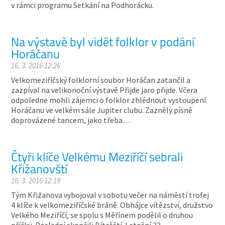
v rámci programu Setkání na Podhorácku.
Na výstavě byl vidět folklor v podání
Horáčanu
16. 3. 2016 12:26
Velkomeziříčský folklorní soubor Horáčan zatančil a
zazpíval na velikonoční výstavě Přijde jaro přijde. Včera
odpoledne mohli zájemci o folklor zhlédnout vystoupení
Horáčanu ve velkém sále Jupiter clubu. Zazněly písně
doprovázené tancem, jako třeba…
Čtyři klíče Velkému Meziříčí sebrali
Křižanovští
16. 3. 2016 12:19
Tým Křižanova vybojoval v sobotu večer na náměstí trofej
4 klíče k velkomeziříčské bráně. Obhájce vítězství, družstvo
Velkého Meziříčí, se spolu s Měřínem podělil o druhou