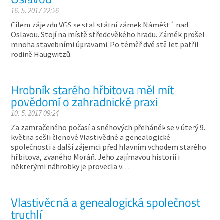
16. 5. 2017 22:26
Cílem zájezdu VGS se stal státní zámek Náměšt´ nad
Oslavou. Stojí na místě středověkého hradu. Záměk prošel
mnoha stavebními úpravami. Po téměř dvě stě let patřil
rodině Haugwitzů.
Hrobník starého hřbitova měl mít
povědomí o zahradnické praxi
10. 5. 2017 09:24
Za zamračeného počasí a sněhových přeháněk se v úterý 9.
května sešli členové Vlastivědné a genealogické
společnosti a další zájemci před hlavním vchodem starého
hřbitova, zvaného Moráň. Jeho zajímavou historií i
některými náhrobky je provedla v…
Vlastivědná a genealogická společnost
truchlí