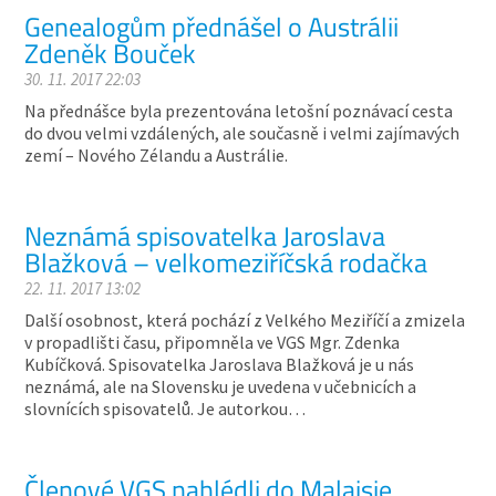
Genealogům přednášel o Austrálii
Zdeněk Bouček
30. 11. 2017 22:03
Na přednášce byla prezentována letošní poznávací cesta
do dvou velmi vzdálených, ale současně i velmi zajímavých
zemí – Nového Zélandu a Austrálie.
Neznámá spisovatelka Jaroslava
Blažková – velkomeziříčská rodačka
22. 11. 2017 13:02
Další osobnost, která pochází z Velkého Meziříčí a zmizela
v propadlišti času, připomněla ve VGS Mgr. Zdenka
Kubíčková. Spisovatelka Jaroslava Blažková je u nás
neznámá, ale na Slovensku je uvedena v učebnicích a
slovnících spisovatelů. Je autorkou…
Členové VGS nahlédli do Malajsie