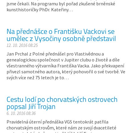
jsme čekali. Na programu byl pořad zkušené brněnské
kunsthistoričky PhDr. Kateřiny…
Na přednášce o Františku Vackovi se
umělec z Vysočiny osobně představil
12. 10. 2016 08:25
Jan Prchal z Polné přednášel pro Vlastivědnou a
genealogickou společnost v Jupiter clubu o životě a díle
všestranného výtvarníka Františka Vacka. Jako překvapení
přivezl samotného autora, který pohovořil o své tvorbě. Ve
svých více než 75 letech je to…
Cestu lodí po chorvatských ostrovech
popsal Jiří Trojan
6. 10. 2016 08:36
Pravidelná úterní přednáška VGS tentokrát patřila
chorvatským ostrovům, které nám ze svojí dvacetileté