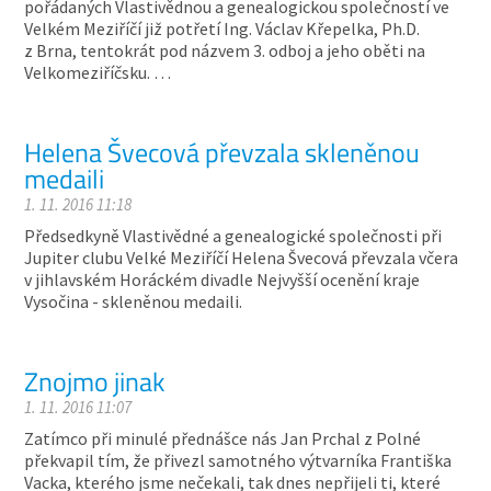
pořádaných Vlastivědnou a genealogickou společností ve
Velkém Meziříčí již potřetí Ing. Václav Křepelka, Ph.D.
z Brna, tentokrát pod názvem 3. odboj a jeho oběti na
Velkomeziříčsku. …
Helena Švecová převzala skleněnou
medaili
1. 11. 2016 11:18
Předsedkyně Vlastivědné a genealogické společnosti při
Jupiter clubu Velké Meziříčí Helena Švecová převzala včera
v jihlavském Horáckém divadle Nejvyšší ocenění kraje
Vysočina - skleněnou medaili.
Znojmo jinak
1. 11. 2016 11:07
Zatímco při minulé přednášce nás Jan Prchal z Polné
překvapil tím, že přivezl samotného výtvarníka Františka
Vacka, kterého jsme nečekali, tak dnes nepřijeli ti, které