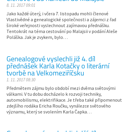
8. 11. 2017 09:01
Jako každé úterý, i včera 7. listopadu mohli členové
Vlastivědné a genealogické společnosti a zájemci z řad
široké veřejnosti vyslechnout zajímavou přednášku.
Tentokrát na téma cestování po Malajsii v podání Aleše
Poláška. Jak je zvykem, bylo…
Genealogové vyslechli již 4. díl
přednášek Karla Kotačky o literární
tvorbě na Velkomeziříčsku
1. 11. 2017 08:30
Předmětem zájmu bylo období mezi dvěma světovými
válkami. V tu dobu docházelo k rozvoji techniky,
automobilismu, elektrifikace. Je třeba také připomenout
zdejšího rodáka Ericha Roučku, vynálezce světového
významu, který se svolením Karla Čapka…