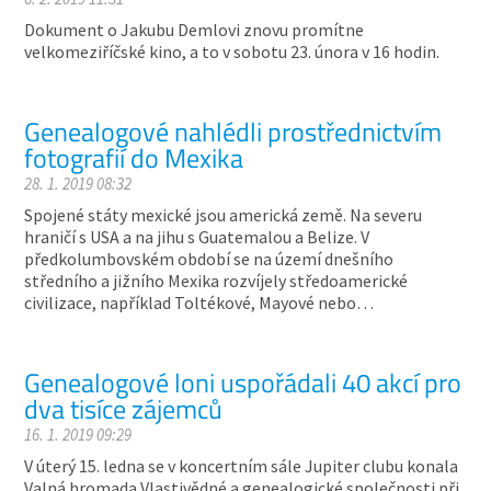
Dokument o Jakubu Demlovi znovu promítne
velkomeziříčské kino, a to v sobotu 23. února v 16 hodin.
Genealogové nahlédli prostřednictvím
fotografií do Mexika
28. 1. 2019 08:32
Spojené státy mexické jsou americká země. Na severu
hraničí s USA a na jihu s Guatemalou a Belize. V
předkolumbovském období se na území dnešního
středního a jižního Mexika rozvíjely středoamerické
civilizace, například Toltékové, Mayové nebo…
Genealogové loni uspořádali 40 akcí pro
dva tisíce zájemců
16. 1. 2019 09:29
V úterý 15. ledna se v koncertním sále Jupiter clubu konala
Valná hromada Vlastivědné a genealogické společnosti při