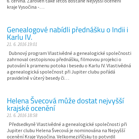
6. června. Zároveň také letos dostane Nejvyšší ocenění
kraje Vysočina -…
Genealogové nabídli přednášku o Indii i
Karlu IV.
21. 6. 2016 19:01
Dubnový program Vlastivědné a genealogické společnosti
zahrnoval cestopisnou přednášku, filmovou projekci o
putování k pramenu potoka i besedu o Karlu IV. Vlastivědná
a genealogická společnost při Jupiter clubu pořádá
pravidelně v úterý besedy či…
Helena Švecová může dostat nejvyšší
krajské ocenění
21. 6. 2016 18:58
Předsedkyně Vlastivědné a genealogické společnosti při
Jupiter clubu Helena Švecová je nominována na Nejvyšší
ocenění Kraje Vysočina. Velkomeziříčsku to potvrdil