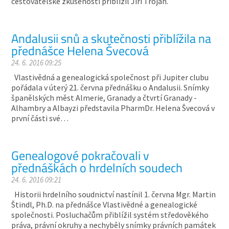
cestovatelské zkušenosti přiblížil Jiří Trojan.
Andalusii snů a skutečnosti přiblížila na
přednášce Helena Švecová
24. 6. 2016 09:25
Vlastivědná a genealogická společnost při Jupiter clubu
pořádala v úterý 21. června přednášku o Andalusii. Snímky
španělských měst Almerie, Granady a čtvrtí Granady -
Alhambry a Albayzi představila PharmDr. Helena Švecová v
první části své…
Genealogové pokračovali v
přednáškách o hrdelních soudech
24. 6. 2016 09:21
Historii hrdelního soudnictví nastínil 1. června Mgr. Martin
Štindl, Ph.D. na přednášce Vlastivědné a genealogické
společnosti. Posluchačům přiblížil systém středověkého
práva, právní okruhy a nechyběly snímky právních památek