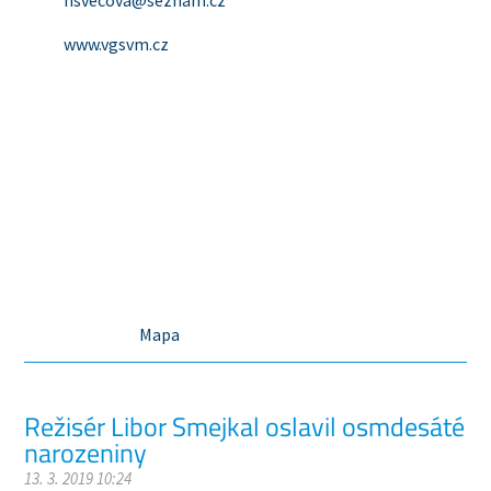
hsvecova@seznam.cz
www.vgsvm.cz
Mapa
Režisér Libor Smejkal oslavil osmdesáté
narozeniny
13. 3. 2019 10:24