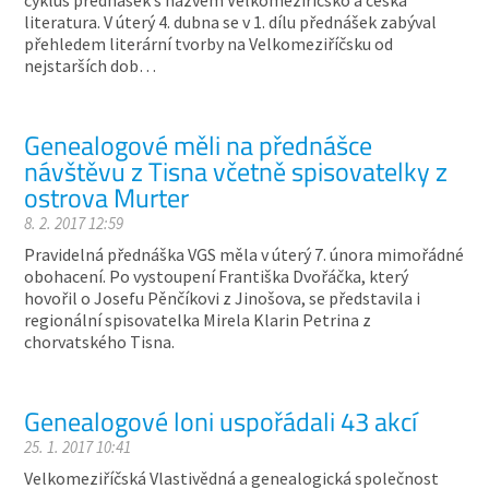
cyklus přednášek s názvem Velkomeziříčsko a česká
literatura. V úterý 4. dubna se v 1. dílu přednášek zabýval
přehledem literární tvorby na Velkomeziříčsku od
nejstarších dob…
Genealogové měli na přednášce
návštěvu z Tisna včetně spisovatelky z
ostrova Murter
8. 2. 2017 12:59
Pravidelná přednáška VGS měla v úterý 7. února mimořádné
obohacení. Po vystoupení Františka Dvořáčka, který
hovořil o Josefu Pěnčíkovi z Jinošova, se představila i
regionální spisovatelka Mirela Klarin Petrina z
chorvatského Tisna.
Genealogové loni uspořádali 43 akcí
25. 1. 2017 10:41
Velkomeziříčská Vlastivědná a genealogická společnost