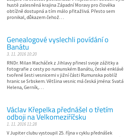
hustě zalesněná krajina Západní Moravy pro člověka
obtížně dostupná a tím málo přitažlivá. Přesto sem
pronikal, důkazem čehož…
Genealogové vyslechli povídání o
Banátu
3. 11. 2016 10:20
RNDr. Milan Macháček z Jihlavy přinesl svoje zážitky a
fotografie z cesty po rumunském Banátu, české enklávě
tvořené šesti vesnicemi v jižní části Rumunska poblíž
hranic se Srbskem. Většina vesnic má česká jména: Svatá
Helena, Gerník,…
Václav Křepelka přednášel o třetím
odboji na Velkomeziříčsku
1. 11. 2016 11:28
V Jupiter clubu vystoupil 25. října v cyklu přednášek