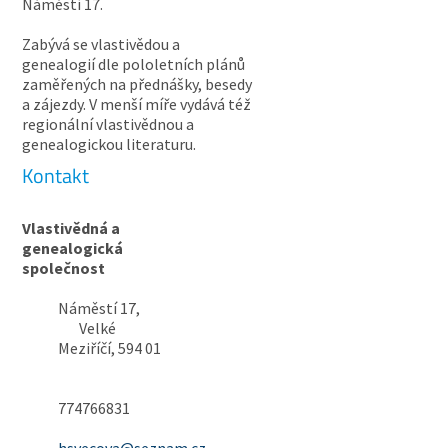
Náměstí 17.
Zabývá se vlastivědou a
genealogií dle pololetních plánů
zaměřených na přednášky, besedy
a zájezdy. V menší míře vydává též
regionální vlastivědnou a
genealogickou literaturu.
Kontakt
Vlastivědná a
genealogická
společnost
Náměstí 17,
Velké
Meziříčí, 594 01
774766831