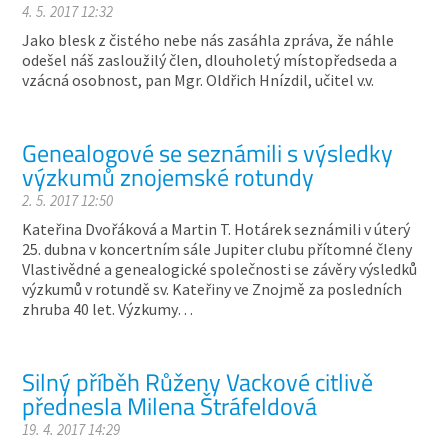
4. 5. 2017 12:32
Jako blesk z čistého nebe nás zasáhla zpráva, že náhle
odešel náš zasloužilý člen, dlouholetý místopředseda a
vzácná osobnost, pan Mgr. Oldřich Hnízdil, učitel v.v.
Genealogové se seznámili s výsledky
výzkumů znojemské rotundy
2. 5. 2017 12:50
Kateřina Dvořáková a Martin T. Hotárek seznámili v úterý
25. dubna v koncertním sále Jupiter clubu přítomné členy
Vlastivědné a genealogické společnosti se závěry výsledků
výzkumů v rotundě sv. Kateřiny ve Znojmě za posledních
zhruba 40 let. Výzkumy…
Silný příběh Růženy Vackové citlivě
přednesla Milena Štráfeldová
19. 4. 2017 14:29