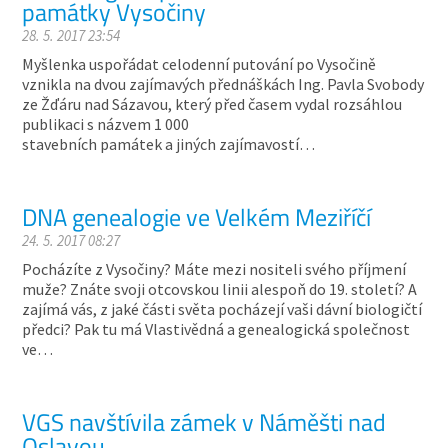
památky Vysočiny
28. 5. 2017 23:54
Myšlenka uspořádat celodenní putování po Vysočině
vznikla na dvou zajímavých přednáškách Ing. Pavla Svobody
ze Žďáru nad Sázavou, který před časem vydal rozsáhlou
publikaci s názvem 1 000
stavebních památek a jiných zajímavostí…
DNA genealogie ve Velkém Meziříčí
24. 5. 2017 08:27
Pocházíte z Vysočiny? Máte mezi nositeli svého příjmení
muže? Znáte svoji otcovskou linii alespoň do 19. století? A
zajímá vás, z jaké části světa pocházejí vaši dávní biologičtí
předci? Pak tu má Vlastivědná a genealogická společnost
ve…
VGS navštívila zámek v Náměšti nad
Oslavou