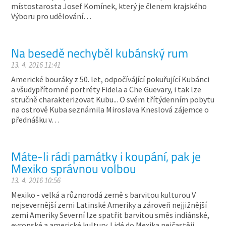
místostarosta Josef Komínek, který je členem krajského
Výboru pro udělování…
Na besedě nechyběl kubánský rum
13. 4. 2016 11:41
Americké bouráky z 50. let, odpočívájící pokuřující Kubánci
a všudypřítomné portréty Fidela a Che Guevary, i tak lze
stručně charakterizovat Kubu... O svém třítýdenním pobytu
na ostrově Kuba seznámila Miroslava Kneslová zájemce o
přednášku v…
Máte-li rádi památky i koupání, pak je
Mexiko správnou volbou
13. 4. 2016 10:56
Mexiko - velká a různorodá země s barvitou kulturou V
nejsevernější zemi Latinské Ameriky a zároveň nejjižnější
zemi Ameriky Severní lze spatřit barvitou směs indiánské,
evropské a americké kultury. Lidé do Mexika nejčastěji