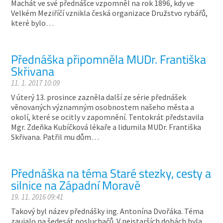
Machát ve své přednášce vzpomněl na rok 1896, kdy ve
Velkém Meziříčí vznikla česká organizace Družstvo rybářů,
které bylo…
Přednáška připomněla MUDr. Františka
Skřivana
11. 1. 2017 10:09
V úterý 13. prosince zazněla další ze série přednášek
věnovaných významným osobnostem našeho města a
okolí, které se ocitly v zapomnění. Tentokrát představila
Mgr. Zdeňka Kubíčková lékaře a lidumila MUDr. Františka
Skřivana. Patřil mu dům…
Přednáška na téma Staré stezky, cesty a
silnice na Západní Moravě
19. 11. 2016 09:41
Takový byl název přednášky ing. Antonína Dvořáka. Téma
zaujalo na šedesát posluchačů. V nejstarších dobách byla