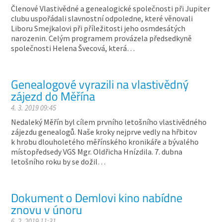
Členové Vlastivědné a genealogické společnosti při Jupiter
clubu uspořádali slavnostní odpoledne, které věnovali
Liboru Smejkalovi při příležitosti jeho osmdesátých
narozenin. Celým programem provázela předsedkyně
společnosti Helena Švecová, která…
Genealogové vyrazili na vlastivědný
zájezd do Měřína
4. 3. 2019 09:45
Nedaleký Měřín byl cílem prvního letošního vlastivědného
zájezdu genealogů. Naše kroky nejprve vedly na hřbitov
k hrobu dlouholetého měřínského kronikáře a bývalého
místopředsedy VGS Mgr. Oldřicha Hnízdila. 7. dubna
letošního roku by se dožil…
Dokument o Demlovi kino nabídne
znovu v únoru
6. 2. 2019 11:31