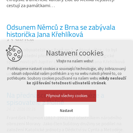
cestují za památkami…
Odsunem Němců z Brna se zabývala
historička Jana Křehlíková
4. 3. 2016 12:00
Výměna obyvatelstva v Brně po 2. světové válce - to byl
Nastavení cookies
název poslední přednášky Vlastivědné a genealogické
společnosti při Jupiter clubu. Přednášející Jana Křehlíková
Vítejte na našem webu!
z Historického ústavu Filozofické fakulty Masarykovy
Potřebujeme nastavit cookies a související technologie, aby zobrazovaný
univerzity obsáhleji…
obsah odpovídal vašim potřebám a vy na webu nalezli přesně to, co
potřebujete. Soubory cookies používané na našem webu
nikdy neslouží
ke zjišťování totožnosti uživatelů stránek
.
Na přednášce představili kněze a
Přijmout všechny cookies
spisovatele z Polné
24. 2. 2016 09:16
Nastavit
František Pojmon (1817-1902) byl účastníkem národního
obrození Moravy. Jako člen Sušilovy družiny se podílel na
Technická cookies
založení Katolické jednoty a Dědictví sv. Cyrila a Metoděje.
nutná pro provozování webu