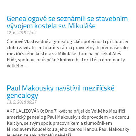
Genealogové se seznámili se stavebním
vývojem kostela sv. Mikuláše
12. 6. 2018 17:02
Členové Vlastivědné a genealogické společnosti při Jupiter
clubu zavítali tentokrát v rámci pravidelných přednášek do
meziříčského kostela sv. Mikuláše. Tam na ně čekal Aleš
Flídr, spoluautor úspěšné knihy o historii této dominanty
Velkého…
Paul Makousky navštívil meziříčské
genealogy
13. 5. 2018 00:37
AKTUALIZOVÁNO: Dne 7. května přijel do Velkého Meziříčí
americký genealog Paul Makousky s doprovodem – s dcerou
Kaitlyn, se svým spolupracovníkem a tlumočníkem
Miroslavem Koudelkou a jeho dcerou Hanou. Paul Makousky
je jeden ze zakladatelů největší…