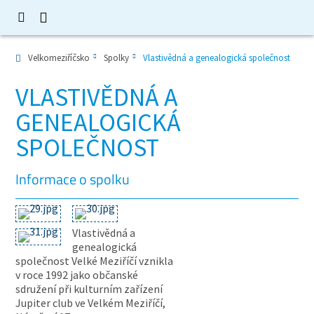
Velkomeziříčsko
Spolky
Vlastivědná a genealogická společnost
VLASTIVĚDNÁ A
GENEALOGICKÁ
SPOLEČNOST
Informace o spolku
Vlastivědná a
genealogická
společnost Velké Meziříčí vznikla
v roce 1992 jako občanské
sdružení při kulturním zařízení
Jupiter club ve Velkém Meziříčí,