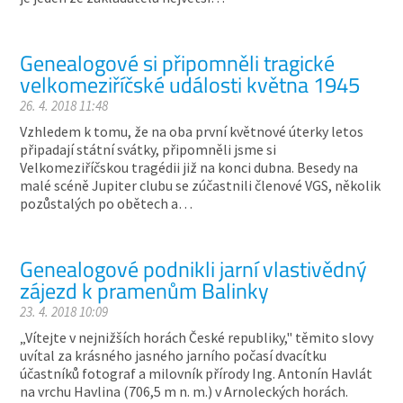
Genealogové si připomněli tragické
velkomeziříčské události května 1945
26. 4. 2018 11:48
Vzhledem k tomu, že na oba první květnové úterky letos
připadají státní svátky, připomněli jsme si
Velkomeziříčskou tragédii již na konci dubna. Besedy na
malé scéně Jupiter clubu se zúčastnili členové VGS, několik
pozůstalých po obětech a…
Genealogové podnikli jarní vlastivědný
zájezd k pramenům Balinky
23. 4. 2018 10:09
„Vítejte v nejnižších horách České republiky," těmito slovy
uvítal za krásného jasného jarního počasí dvacítku
účastníků fotograf a milovník přírody Ing. Antonín Havlát
na vrchu Havlina (706,5 m n. m.) v Arnoleckých horách.