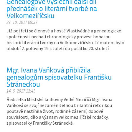
Genealogové vyslechli další díl
přednášek o literární tvorbě na
Velkomeziříčsku
27. 10. 2017 09:37
Již potřetí se členové a hosté Vlastivědné a genealogické
společnosti nechali chronologicky provést bohatou
historií literární tvorby na Velkomeziříčsku. Tématem bylo
období 2. poloviny 19. století do počátku 20. století.
Mgr. Ivana Vaňková přiblížila
genealogům spisovatelku Františku
Stráneckou
14. 6. 2017 12:43
Ředitelka Městské knihovny Velké Meziříčí Mgr. Ivana
Vaňková se svojí nezaměnitelnou brilantní rétorikou
poutavě nastínila život, rodinné zázemí, dobové
souvislosti, dílo a význam velkomeziříčské rodačky,
spisovatelky Františky Stránecké.