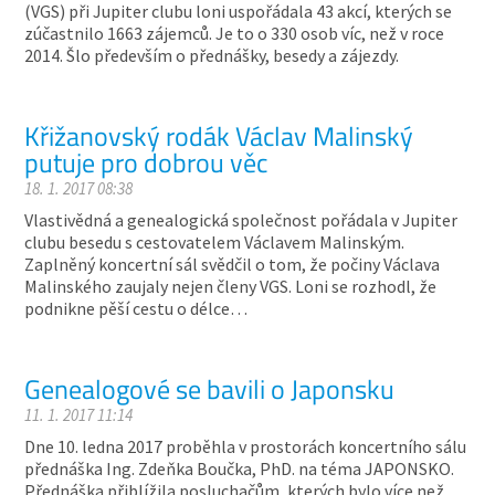
(VGS) při Jupiter clubu loni uspořádala 43 akcí, kterých se
zúčastnilo 1663 zájemců. Je to o 330 osob víc, než v roce
2014. Šlo především o přednášky, besedy a zájezdy.
Křižanovský rodák Václav Malinský
putuje pro dobrou věc
18. 1. 2017 08:38
Vlastivědná a genealogická společnost pořádala v Jupiter
clubu besedu s cestovatelem Václavem Malinským.
Zaplněný koncertní sál svědčil o tom, že počiny Václava
Malinského zaujaly nejen členy VGS. Loni se rozhodl, že
podnikne pěší cestu o délce…
Genealogové se bavili o Japonsku
11. 1. 2017 11:14
Dne 10. ledna 2017 proběhla v prostorách koncertního sálu
přednáška Ing. Zdeňka Boučka, PhD. na téma JAPONSKO.
Přednáška přiblížila posluchačům, kterých bylo více než