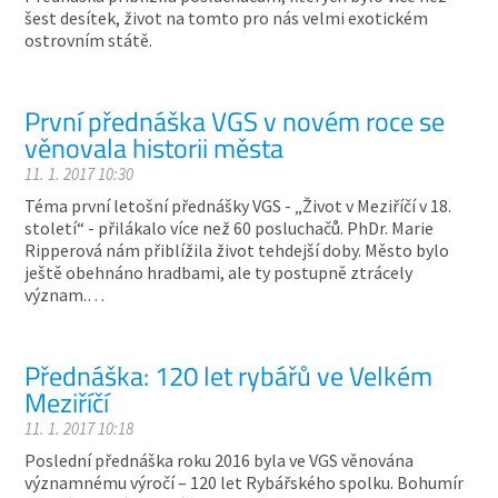
šest desítek, život na tomto pro nás velmi exotickém
ostrovním státě.
První přednáška VGS v novém roce se
věnovala historii města
11. 1. 2017 10:30
Téma první letošní přednášky VGS - „Život v Meziříčí v 18.
století“ - přilákalo více než 60 posluchačů. PhDr. Marie
Ripperová nám přiblížila život tehdejší doby. Město bylo
ještě obehnáno hradbami, ale ty postupně ztrácely
význam.…
Přednáška: 120 let rybářů ve Velkém
Meziříčí
11. 1. 2017 10:18
Poslední přednáška roku 2016 byla ve VGS věnována
významnému výročí – 120 let Rybářského spolku. Bohumír