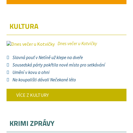
KULTURA
Dnes večer u Kotvičky
Slavná pouť v Netíně už klepe na dveře
Sousedská párty pokřtila nové místo pro setkávání
Umění v kovu a ohni
Na koupališti dávali Nečekané léto
VÍCE Z KULTURY
KRIMI ZPRÁVY