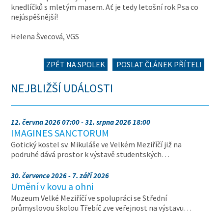
knedlíčků s mletým masem. Ať je tedy letošní rok Psa co
nejúspěšnější!
Helena Švecová, VGS
ZPĚT NA SPOLEK
POSLAT ČLÁNEK PŘÍTELI
NEJBLIŽŠÍ UDÁLOSTI
12. června 2026 07:00 - 31. srpna 2026 18:00
IMAGINES SANCTORUM
Gotický kostel sv. Mikuláše ve Velkém Meziříčí již na
podruhé dává prostor k výstavě studentských…
30. července 2026 - 7. září 2026
Umění v kovu a ohni
Muzeum Velké Meziříčí ve spolupráci se Střední
průmyslovou školou Třebíč zve veřejnost na výstavu…