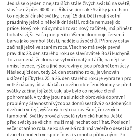
Jedná se o jeden z nejstarších stále živých svátků na světě,
slaví se už přes 4000 let. Říká se jim také Svátky jara. Jsou
to nejdelší čínské svátky, trvají 15 dní. Děti mají školní
prázdniny ještě o několik dní delší, rodiče nemusejí do
práce. Nový rok má symbolizovat nový začátek, má přinést
bohatství, štěstí a prosperitu. Všemu dominuje červená
barva jako symbol štěstí, naděje a úspěchů. Přípravy oslav
začínají ještě ve starém roce. Všechno má svoje pevná
pravidla: 23. den starého roku se slaví svátek Boží kuchyně.
To znamená, že doma se vytvoří malý oltářík, na nějž se
umístí ovoce, rýže a jiné potraviny a jsou předmětem úcty.
Následující den, tedy 24. den starého roku, je věnován
uklízení příbytku. 25. a 26. den starého roku je vyhrazen pro
velké nákupy jídla, dárků a nového oblečení. Rodiny se před
svátky začínají sjíždět tak, aby bylo co nejvíce členů
pohromadě. V ty dny jsou na silnicích obrovské dopravní
problémy. Slavnostní výzdoba domů sestává z ozdobených
dveřních veřejí, vyšívaných ryb na zavěšení, červených
lampionů. Svátky provází veselá rytmická hudba. Ještě
před svátky se všichni muži mají nechat ostříhat. Poslední
večer starého roku se koná velká rodinná večeře o deseti až
dvaceti chodech ve společnosti s mnoha příbuznými. Po