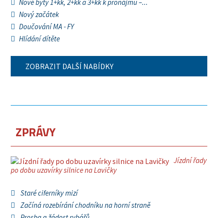
Nové byty 1+kk, 2+kk a 3+kk k pronájmu –...
Nový začátek
Doučování MA - FY
Hlídání dítěte
ZOBRAZIT DALŠÍ NABÍDKY
ZPRÁVY
Jízdní řady
po dobu uzavírky silnice na Lavičky
Staré ciferníky mizí
Začíná rozebírání chodníku na horní straně
Prosba a žádost rybářů