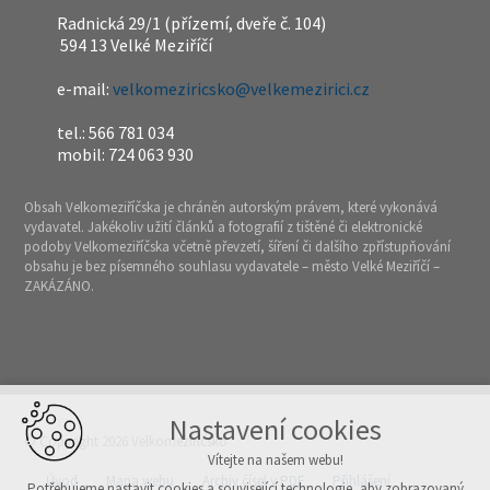
Radnická 29/1 (přízemí, dveře č. 104)
594 13 Velké Meziříčí
e-mail:
velkomeziricsko@velkemezirici.cz
tel.: 566 781 034
mobil: 724 063 930
Obsah Velkomeziříčska je chráněn autorským právem, které vykonává
vydavatel. Jakékoliv užití článků a fotografií z tištěné či elektronické
podoby Velkomeziříčska včetně převzetí, šíření či dalšího zpřístupňování
obsahu je bez písemného souhlasu vydavatele – město Velké Meziříčí –
ZAKÁZÁNO.
Nastavení cookies
© Copyright 2026 Velkomeziříčsko
Vítejte na našem webu!
Úvod
Mapa webu
Archiv čísel v PDF
Přihlášení
Potřebujeme nastavit cookies a související technologie, aby zobrazovaný