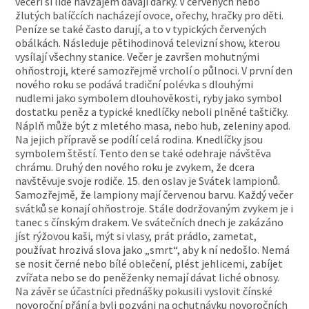
večeři si lidé navzájem dávají dárky. V červených nebo
žlutých balíčcích nacházejí ovoce, ořechy, hračky pro děti.
Peníze se také často darují, a to v typických červených
obálkách. Následuje pětihodinová televizní show, kterou
vysílají všechny stanice. Večer je završen mohutnými
ohňostroji, které samozřejmě vrcholí o půlnoci. V první den
nového roku se podává tradiční polévka s dlouhými
nudlemi jako symbolem dlouhověkosti, ryby jako symbol
dostatku peněz a typické knedlíčky neboli plněné taštičky.
Náplň může být z mletého masa, nebo hub, zeleniny apod.
Na jejich přípravě se podílí celá rodina. Knedlíčky jsou
symbolem štěstí. Tento den se také odehraje návštěva
chrámu. Druhý den nového roku je zvykem, že dcera
navštěvuje svoje rodiče. 15. den oslav je Svátek lampionů.
Samozřejmě, že lampiony mají červenou barvu. Každý večer
svátků se konají ohňostroje. Stále dodržovaným zvykem je i
tanec s čínským drakem. Ve svátečních dnech je zakázáno
jíst rýžovou kaši, mýt si vlasy, prát prádlo, zametat,
používat hrozivá slova jako „smrt“, aby k ní nedošlo. Nemá
se nosit černé nebo bílé oblečení, plést jehlicemi, zabíjet
zvířata nebo se do peněženky nemají dávat liché obnosy.
Na závěr se účastníci přednášky pokusili vyslovit čínské
novoroční přání a byli pozváni na ochutnávku novoročních