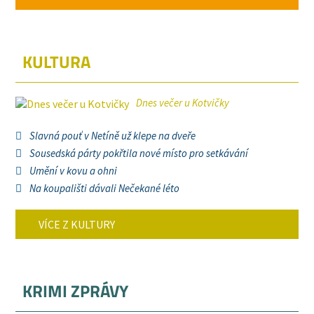
KULTURA
Dnes večer u Kotvičky
Slavná pouť v Netíně už klepe na dveře
Sousedská párty pokřtila nové místo pro setkávání
Umění v kovu a ohni
Na koupališti dávali Nečekané léto
VÍCE Z KULTURY
KRIMI ZPRÁVY