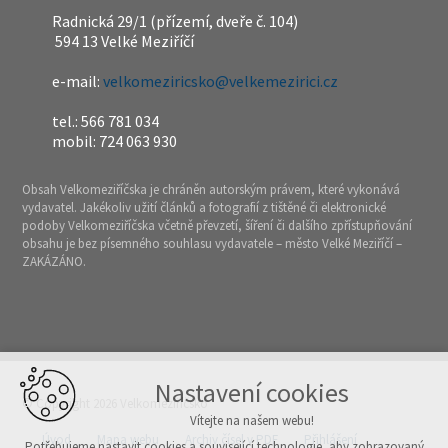
Radnická 29/1 (přízemí, dveře č. 104)
594 13 Velké Meziříčí
e-mail:
velkomeziricsko@velkemezirici.cz
tel.: 566 781 034
mobil: 724 063 930
Obsah Velkomeziříčska je chráněn autorským právem, které vykonává
vydavatel. Jakékoliv užití článků a fotografií z tištěné či elektronické
podoby Velkomeziříčska včetně převzetí, šíření či dalšího zpřístupňování
obsahu je bez písemného souhlasu vydavatele – město Velké Meziříčí –
ZAKÁZÁNO.
Nastavení cookies
© Copyright 2026 Velkomeziříčsko
Vítejte na našem webu!
Úvod
Mapa webu
Archiv čísel v PDF
Přihlášení
Potřebujeme nastavit cookies a související technologie, aby zobrazovaný