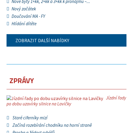
Nové byty 1+kk, 2+kk a 3+kk k pronájmu –...
Nový začátek
Doučování MA - FY
Hlídání dítěte
ZOBRAZIT DALŠÍ NABÍDKY
ZPRÁVY
Jízdní řady
po dobu uzavírky silnice na Lavičky
Staré ciferníky mizí
Začíná rozebírání chodníku na horní straně
Prosba a žádost rybářů