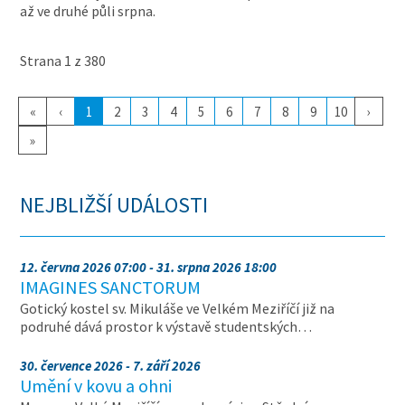
až ve druhé půli srpna.
Strana 1 z 380
«
‹
1
2
3
4
5
6
7
8
9
10
›
»
NEJBLIŽŠÍ UDÁLOSTI
12. června 2026 07:00 - 31. srpna 2026 18:00
IMAGINES SANCTORUM
Gotický kostel sv. Mikuláše ve Velkém Meziříčí již na
podruhé dává prostor k výstavě studentských…
30. července 2026 - 7. září 2026
Umění v kovu a ohni