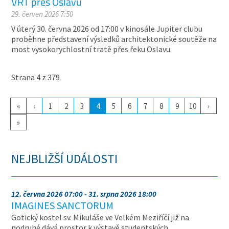
VRT přes Oslavu
29. červen 2026 7:50
V úterý 30. června 2026 od 17:00 v kinosále Jupiter clubu
proběhne představení výsledků architektonické soutěže na
most vysokorychlostní tratě přes řeku Oslavu.
Strana 4 z 379
«
‹
1
2
3
4
5
6
7
8
9
10
›
»
NEJBLIŽŠÍ UDÁLOSTI
12. června 2026 07:00 - 31. srpna 2026 18:00
IMAGINES SANCTORUM
Gotický kostel sv. Mikuláše ve Velkém Meziříčí již na
podruhé dává prostor k výstavě studentských…