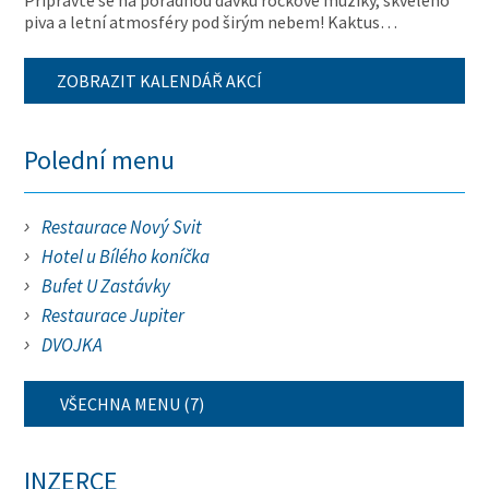
Připravte se na pořádnou dávku rockové muziky, skvělého
piva a letní atmosféry pod širým nebem! Kaktus…
ZOBRAZIT KALENDÁŘ AKCÍ
Polední menu
Restaurace Nový Svit
Hotel u Bílého koníčka
Bufet U Zastávky
Restaurace Jupiter
DVOJKA
VŠECHNA MENU (7)
INZERCE