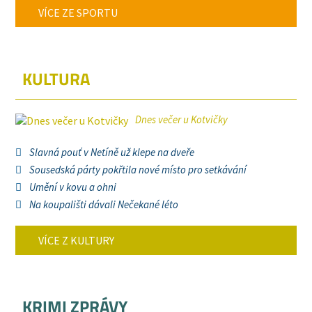
VÍCE ZE SPORTU
KULTURA
Dnes večer u Kotvičky
Slavná pouť v Netíně už klepe na dveře
Sousedská párty pokřtila nové místo pro setkávání
Umění v kovu a ohni
Na koupališti dávali Nečekané léto
VÍCE Z KULTURY
KRIMI ZPRÁVY