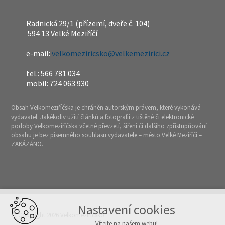
Radnická 29/1 (přízemí, dveře č. 104)
594 13 Velké Meziříčí
e-mail:
velkomeziricsko@velkemezirici.cz
tel.: 566 781 034
mobil: 724 063 930
Obsah Velkomeziříčska je chráněn autorským právem, které vykonává
vydavatel. Jakékoliv užití článků a fotografií z tištěné či elektronické
podoby Velkomeziříčska včetně převzetí, šíření či dalšího zpřístupňování
obsahu je bez písemného souhlasu vydavatele – město Velké Meziříčí –
ZAKÁZÁNO.
Nastavení cookies
© Copyright 2026 Velkomeziříčsko
Vítejte na našem webu!