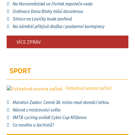
Na Hornoměstské ve čtvrtek nepoteče voda
Ordinace Dana Blahy hlásí dovolenou
Silnice na Lavičky bude zavřená
Na náměstí přibývá dlažba i podzemní kontejnery
VÍCE ZPRÁV
SPORT
Fotbalová sezona začíná
Maraton Zadov: Cenné 38. místo mezi domácí elitou
Návrat z mistrovství světa
VMTB cycling ovládl Cyklo Cup Křižanov
Co nového u šachistů?