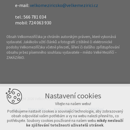
e-mail:
velkomeziricsko@velkemezirici.cz
tel.: 566 781 034
mobil: 724 063 930
Obsah Velkomeziříčska je chráněn autorským právem, které vykonává
vydavatel. Jakékoliv užití článků a fotografií z tištěné či elektronické
podoby Velkomeziříčska včetně převzetí, šíření či dalšího zpřístupňování
obsahu je bez písemného souhlasu vydavatele – město Velké Meziříčí –
ZAKÁZÁNO.
Nastavení cookies
© Copyright 2026 Velkomeziříčsko
Vítejte na našem webu!
Úvod
Mapa webu
Archiv čísel v PDF
Přihlášení
Potřebujeme nastavit cookies a související technologie, aby zobrazovaný
obsah odpovídal vašim potřebám a vy na webu nalezli přesně to, co
potřebujete. Soubory cookies používané na našem webu
nikdy neslouží
Vytvořeno v xart.cz
ke zjišťování totožnosti uživatelů stránek
.