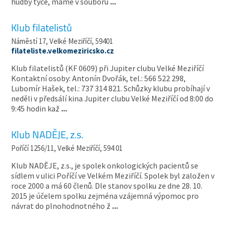
hudby týče, máme v souboru
...
Klub filatelistů
Náměstí 17, Velké Meziříčí, 59401
filateliste.velkomeziricsko.cz
Klub filatelistů (KF 0609) při Jupiter clubu Velké Meziříčí
Kontaktní osoby: Antonín Dvořák, tel.: 566 522 298,
Lubomír Hašek, tel.: 737 314 821. Schůzky klubu probíhají v
neděli v předsálí kina Jupiter clubu Velké Meziříčí od 8:00 do
9:45 hodin kaž
...
Klub NADĚJE, z.s.
Poříčí 1256/11, Velké Meziříčí, 594 01
Klub NADĚJE, z.s., je spolek onkologických pacientů se
sídlem v ulici Poříčí ve Velkém Meziříčí. Spolek byl založen v
roce 2000 a má 60 členů. Dle stanov spolku ze dne 28. 10.
2015 je účelem spolku zejména vzájemná výpomoc pro
návrat do plnohodnotného ž
...