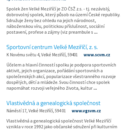
Spolek žen Velké Meziříčí je ZO ČSŽ z.s. - tj. nezávislý,
dobrovolný spolek, který působ na území České republiky.
Sdružuje ženy bez ohledu na jejich národnost,
náboženskou víru, politickou příslušnost, sociální
postavení, profese a zájmy (viz preambule s
...
Sportovní centrum Velké Meziříčí, z. s.
K Novému světu 4, Velké Meziříčí, 59401
www.scvm.cz
Účelem a hlavní činností spolku je podpora sportovních
aktivit, jejich organizace, pořádání sportovních a
společenských akcí, popularizace všestranného rozvoje
dospělých, dětí a mládeže. Svou činností chce spolek
napomáhat rozvoji veřejného života, kultur
...
Vlastivědná a genealogická společnost
Náměstí 17, Velké Meziříčí, 594 01
www.vgsvm.cz
Vlastivědná a genealogická společnost Velké Meziříčí
vznikla v roce 1992 jako občanské sdružení při kulturním