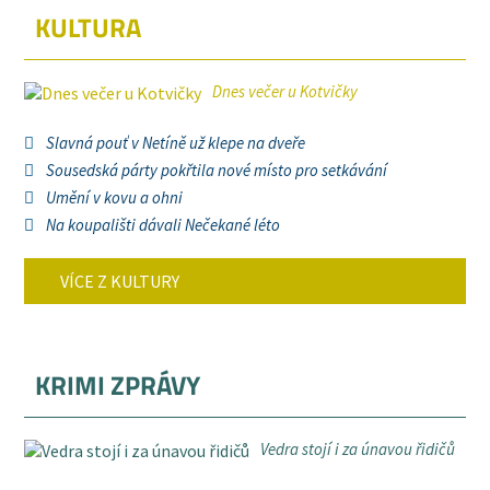
KULTURA
Dnes večer u Kotvičky
Slavná pouť v Netíně už klepe na dveře
Sousedská párty pokřtila nové místo pro setkávání
Umění v kovu a ohni
Na koupališti dávali Nečekané léto
VÍCE Z KULTURY
KRIMI ZPRÁVY
Vedra stojí i za únavou řidičů