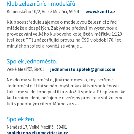
Klub železničních modelářů
Komenského 10/2, Velké Meziříčí, 59401
www.kzmtt.cz
Klub soustřeďuje zájemce o modelovou železnici z řad
mládeže a dospělých. Zabývá se především výstavbou a
provozování velkého klubového kolejiště v měřítku 1:120
(velikost TT) znázorňující provoz na ČSD v období 70. let
minulého století a rovněž se věnuje
...
Spolek Jednoměsto.
Velké Meziříčí, 59401
jednomesto.spolek@gmail.com
Někdo má velkoměsto, jiný maloměsto, my tvoříme
Jednoměsto.! Líbí se nám myšlenka aktivní společnosti,
tak jsme se do toho pustili a založili spolek. Přispíváme ke
kulturnímu dění, pečujeme o veřejný prostor a sbližujeme
lidi s podobným cílem. Máme za s
...
Spolek žen
Náměstí 17, Velké Meziříčí, 59401
spolekzen.velkomeziricsko.cz