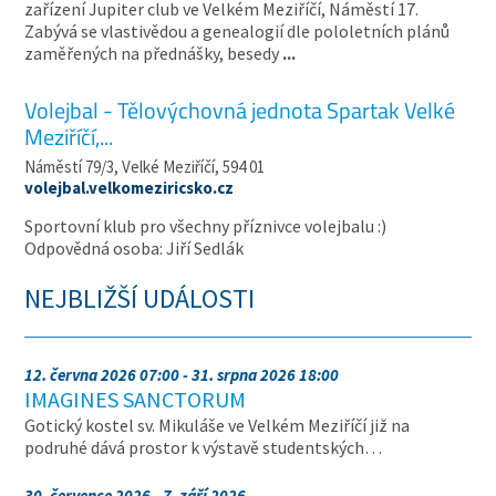
zařízení Jupiter club ve Velkém Meziříčí, Náměstí 17.
Zabývá se vlastivědou a genealogií dle pololetních plánů
zaměřených na přednášky, besedy
...
Volejbal - Tělovýchovná jednota Spartak Velké
Meziříčí,...
Náměstí 79/3, Velké Meziříčí, 594 01
volejbal.velkomeziricsko.cz
Sportovní klub pro všechny příznivce volejbalu :)
Odpovědná osoba: Jiří Sedlák
NEJBLIŽŠÍ UDÁLOSTI
12. června 2026 07:00 - 31. srpna 2026 18:00
IMAGINES SANCTORUM
Gotický kostel sv. Mikuláše ve Velkém Meziříčí již na
podruhé dává prostor k výstavě studentských…
30. července 2026 - 7. září 2026