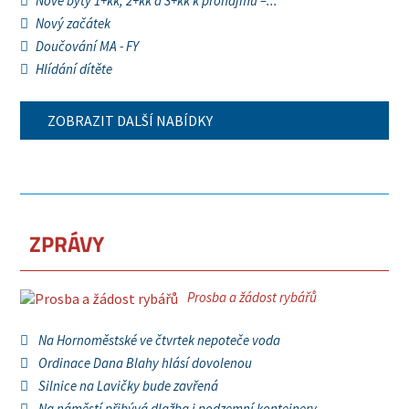
Nové byty 1+kk, 2+kk a 3+kk k pronájmu –...
Nový začátek
Doučování MA - FY
Hlídání dítěte
ZOBRAZIT DALŠÍ NABÍDKY
ZPRÁVY
Prosba a žádost rybářů
Na Hornoměstské ve čtvrtek nepoteče voda
Ordinace Dana Blahy hlásí dovolenou
Silnice na Lavičky bude zavřená
Na náměstí přibývá dlažba i podzemní kontejnery