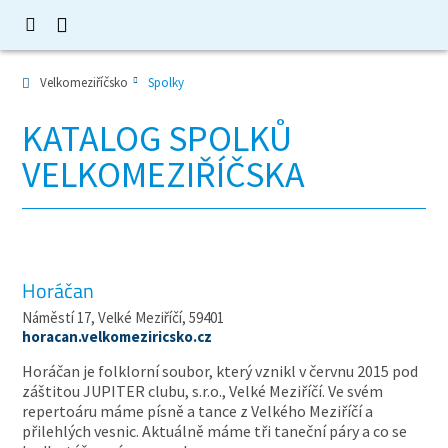
Velkomeziříčsko
Spolky
KATALOG SPOLKŮ
VELKOMEZIŘÍČSKA
Horáčan
Náměstí 17, Velké Meziříčí, 59401
horacan.velkomeziricsko.cz
Horáčan je folklorní soubor, který vznikl v červnu 2015 pod
záštitou JUPITER clubu, s.r.o., Velké Meziříčí. Ve svém
repertoáru máme písně a tance z Velkého Meziříčí a
přilehlých vesnic. Aktuálně máme tři taneční páry a co se