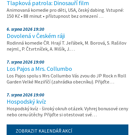
Tlapková patrola: Dinosauří film
Animovaná komedie pro děti, USA, český dabing. Vstupné:
150 Kč • 88 minut • přístupnost bez omezení …
6. srpna 2026 19:30
Dovolená v Českém ráji
Rodinná komedie ČR. Hrají T. Jeřábek, M. Borová, S. Rašilov
nejml., P. Čtvrtníček, A. Mišík, J.…
7. srpna 2026 19:00
Los Pajos a Mrs. Collumbo
Los Pajos spolu s Mrs Collumbo Vás zvou do JP Rock n Roll
Garden Velké Meziříčí (zahrádka obecníku). Přijďte…
7. srpna 2026 19:00
Hospodský kvíz
Hospodský kvíz - široký okruh otázek. Vyhrej bonusové ceny
nebo cenu útěchy. Přijďte si otestovat své…
ZOBRAZIT KALENDÁŘ AKCÍ