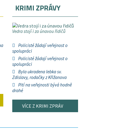
KRIMI ZPRÁVY
Vedra stojí i za únavou řidičů
na
Policisté žádají veřejnost o
spolupráci
Policisté žádají veřejnost o
spolupráci
Byla ukradena lebka sv.
Zdislavy, rodačky z Křižanova
Pití na veřejnosti bývá hodně
drahé
VÍCE Z KRIMI ZPRÁV