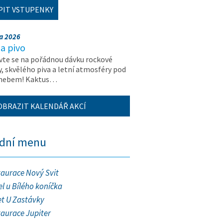
PIT VSTUPENKY
na 2026
a pivo
vte se na pořádnou dávku rockové
, skvělého piva a letní atmosféry pod
 nebem! Kaktus…
OBRAZIT KALENDÁŘ AKCÍ
ední menu
taurace Nový Svit
l u Bílého koníčka
et U Zastávky
taurace Jupiter