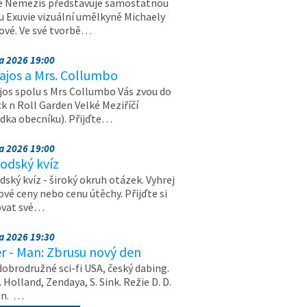
e Nemezis představuje samostatnou
u Exuvie vizuální umělkyně Michaely
vé. Ve své tvorbě…
na 2026 19:00
ajos a Mrs. Collumbo
jos spolu s Mrs Collumbo Vás zvou do
k n Roll Garden Velké Meziříčí
dka obecníku). Přijďte…
na 2026 19:00
odský kvíz
ský kvíz - široký okruh otázek. Vyhrej
vé ceny nebo cenu útěchy. Přijďte si
ovat své…
na 2026 19:30
r - Man: Zbrusu nový den
dobrodružné sci-fi USA, český dabing.
. Holland, Zendaya, S. Sink. Režie D. D.
on. …