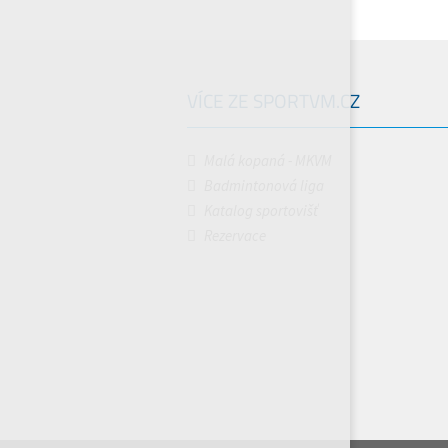
VÍCE ZE SPORTVM.CZ
Malá kopaná - MKVM
Badmintonová liga
Katalog sportovišť
Rezervace