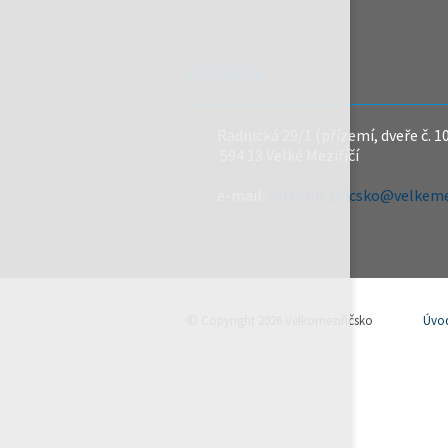
REDAKCE
Radnická 29/1 (přízemí, dveře č. 1
594 13 Velké Meziříčí
e-mail:
velkomeziricsko@velkemez
© Copyright 2026 Velkomeziříčsko
Úvo