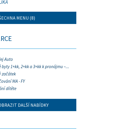
JKA
ŠECHNA MENU (8)
ERCE
ej Auto
 byty 1+kk, 2+kk a 3+kk k pronájmu –...
 začátek
ování MA - FY
ání dítěte
OBRAZIT DALŠÍ NABÍDKY