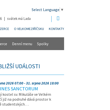
Select Language
▼
26 | svátek má Lada
NZERCE
O VELKOMEZIŘÍČSKU
KONTAKTY
erce
Denní menu
Spolky
BLIŽŠÍ UDÁLOSTI
rvna 2026 07:00 - 31. srpna 2026 18:00
INES SANCTORUM
ý kostel sv. Mikuláše ve Velkém
čí již na podruhé dává prostor k
vě studentských…