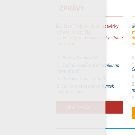
ZPRÁVY
Jízdní řady po dobu uzavírky silnice
A
na Lavičky
m
Staré ciferníky mizí
–
Začíná rozebírání chodníku na
Č
horní straně
Prosba a žádost rybářů
Na Hornoměstské ve čtvrtek
m
nepoteče voda
VÍCE ZPRÁV