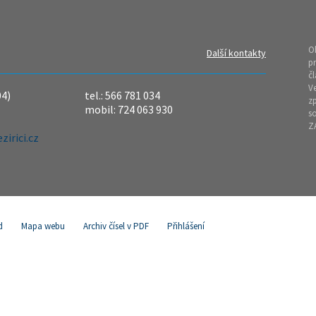
O
Další kontakty
pr
čl
Ve
04)
tel.: 566 781 034
z
mobil: 724 063 930
so
Z
irici.cz
d
Mapa webu
Archiv čísel v PDF
Přihlášení