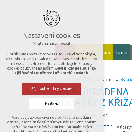
Nastavení cookies
Vítejte na našem webu!
Zprávy
Sport
Kultura
Krimi
Potřebujeme nastavit cookies a související technologie,
aby zobrazovaný obsah odpovídal vašim potřebám a vy
na webu nalezli přesně to, co potřebujete. Soubory
cookies používané na našem webu
nikdy neslouží ke
zjišťování totožnosti uživatelů stránek
.
Velkomeziříčsko
Krimi
Byla 
BYLA UKRADENA L
Přijmout všechny cookies
RODAČKY Z KŘI
Nastavit
Zveřejněno 13. 5. 2026 7:44
Vaše údaje zpracováváme v souladu se zásadami
Technická cookies
ochrany osobních údajů z důvodu následujících potřeb:
nutná pro provozování webu
V úterý
zpětná vazba od návštěvníků formou analytických
udržení kontextu stránek (session): případná
statistik používání webu, ukládání nebo přístup k