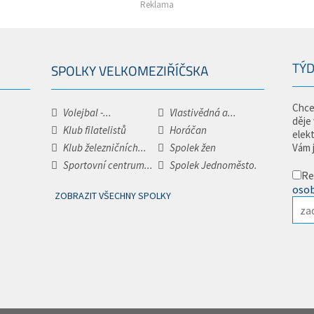
Reklama
TÝD
SPOLKY VELKOMEZIŘÍČSKA
Chce
Volejbal -...
Vlastivědná a...
děje
Klub filatelistů
Horáčan
elek
Klub železničních...
Spolek žen
Vám 
Sportovní centrum...
Spolek Jednoměsto.
Re
osob
ZOBRAZIT VŠECHNY SPOLKY