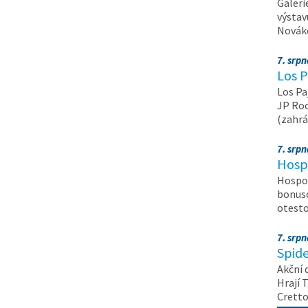
Galeri
výstav
Nováko
7. srp
Los P
Los Pa
JP Roc
(zahrá
7. srp
Hosp
Hospod
bonuso
otest
7. srp
Spide
Akční 
Hrají T
Crett