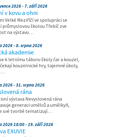
vence 2026 - 7. září 2026
 v kovu a ohni
 Velké Meziříčí ve spolupráci se
í průmyslovou školou Třebíč zve
ost na výstavu…
a 2026 - 8. srpna 2026
cká akademie
 se k letnímu táboru školy čar a kouzel,
 čekají kouzelnické hry, tajemné úkoly,
a…
a 2026 - 31. srpna 2026
slovená rána
ivní výstava Nevyslovená rána
avuje generaci umělců a umělkyň,
ve své tvorbě tematizují…
a 2026 18:00 - 19. září 2026
ava EXUVIE