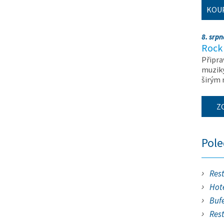
KOU
8. srp
Rock 
Připra
muziky
širým
Z
Pol
Res
Hote
Buf
Res