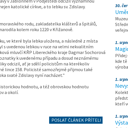
slavy v Jablonném v Podještědí odcizil významnou
30. čer
 nejen katolické církve, a to lebku sv. Zdislavy.
Umění
Muzeum
 moravského rodu, zakladatelka klášterů a špitálů,
Středn
 narodila kolem roku 1220 v Křižanově.
veřejn
u, ve které byla lebka uložena, a následně z místa
1. srpn
yl s uvedenou lebkou v ruce na velmi nekvalitním
Magi
sková mluvčí KŘP Libereckého kraje Dagmar Sochorová
Přidej
 poznatky k uvedenému případu a dosud neznámému
kde tě
iky odcizil, ať je sdělí policistům na kterékoliv
výrob
é lince 158. Policisté samozřejmě přijmou také
ka svaté Zdislavy nyní nacházet."
1. srpn
Nevy
 historickou hodnotu, a též obrovskou hodnotu
v a okolí.
Kolekt
předst
kteří 
1. srpn
POSLAT ČLÁNEK PŘÍTELI
Výst