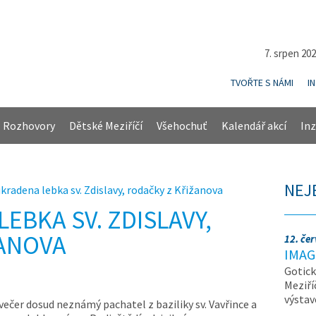
7. srpen 20
TVOŘTE S NÁMI
I
Rozhovory
Dětské Meziříčí
Všehochuť
Kalendář akcí
Inz
NEJ
ukradena lebka sv. Zdislavy, rodačky z Křižanova
EBKA SV. ZDISLAVY,
ŽANOVA
12. če
IMAG
Gotick
Meziří
výsta
 večer dosud neznámý pachatel z baziliky sv. Vavřince a