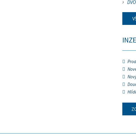
DVO
V
INZ
Prod
Nové
Nový
Douč
Hlíd
Z