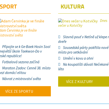
SPORT
KULTURA
Dnes
večer u Kotvičky
dam Červinka je ve finále
istrovství světa
Slavná pouť v Netíně už klepe 
dveře
Připojte se k Ge-Baek Hosin Sool
Sousedská párty pokřtila nové
 největší škole Taekwon-Do v
místo pro setkávání
eské republice!
Umění v kovu a ohni
Fotbalová sezona začíná
Na koupališti dávali Nečekané
Maraton Zadov: Cenné 38. místo
léto
ezi domácí elitou
Návrat z mistrovství světa
VÍCE Z KULTURY
VÍCE ZE SPORTU