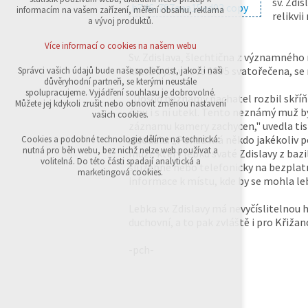
sv. Zdi
přihlášení, volby jazyka, apod.
informacím na vašem zařízení, měření obsahu, reklama
relikvii
a vývoj produktů.
Volitelná cookies
analytická pro anonymizované vyhodnocení
Více informací o cookies na našem webu
návštěvnosti
Sv. Zdislava, šlechtična z významného
marketingová cookies (Google,Sklik)
která byla v roce 1995 svatořečena, se
Správci vašich údajů bude naše společnost, jakož i naši
důvěryhodní partneři, se kterými neustále
Více informací o cookies na našem webu
spolupracujeme. Vyjádření souhlasu je dobrovolné.
„Dosud neznámý pachatel rozbil skříňk
Můžete jej kdykoli zrušit nebo obnovit změnou nastavení
činu i s ní utekl. Tento neznámý muž b
vašich cookies.
záznamu kamery zachycen," uvedla ti
Přijmout všechny cookies
a dodala: „Pokud má někdo jakékoliv
Cookies a podobné technologie dělíme na technická:
nutná pro běh webu, bez nichž nelze web používat a
muži, který lebku svaté Zdislavy z bazil
volitelná. Do této části spadají analytická a
služebně nebo telefonicky na bezplatn
Odmítnout vše
marketingová cookies.
informace k místu, kde by se mohla leb
Lebka sv. Zdislavy má nevyčíslitelnou
duchovní, a to pak zvláště i pro Křižano
-pch-