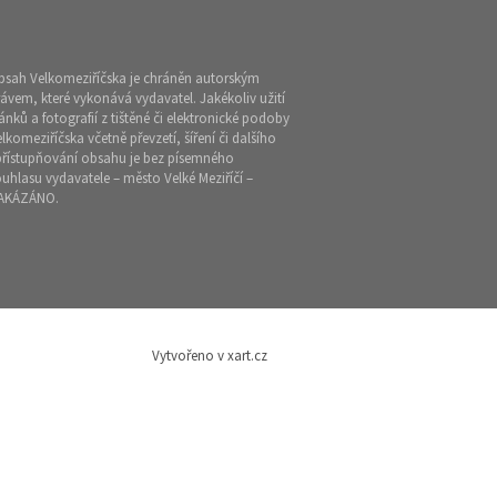
bsah Velkomeziříčska je chráněn autorským
ávem, které vykonává vydavatel. Jakékoliv užití
ánků a fotografií z tištěné či elektronické podoby
lkomeziříčska včetně převzetí, šíření či dalšího
přístupňování obsahu je bez písemného
uhlasu vydavatele – město Velké Meziříčí –
AKÁZÁNO.
Vytvořeno v xart.cz