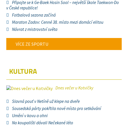
Připojte se k Ge-Baek Hosin Sool – největší škole Taekwon-Do
v České republice!
Fotbalová sezona začíná
Maraton Zadov: Cenné 38. místo mezi domácí elitou
Návrat z mistrovství světa
VÍCE ZE SPORTU
KULTURA
Dnes večer u Kotvičky
Slavná pouť v Netíně už klepe na dveře
Sousedská párty pokřtila nové místo pro setkávání
Umění v kovu a ohni
Na koupališti dávali Nečekané léto