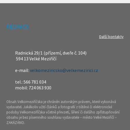
REDAKCE
Další kontakty
Radnická 29/1 (přízemí, dveře č. 104)
594 13 Velké Meziříčí
e-mail:
velkomeziricsko@velkemezirici.cz
tel.: 566 781 034
mobil: 724 063 930
Obsah Velkomeziříčska je chráněn autorským právem, které vykonává
vydavatel. Jakékoliv užití článků a fotografií z tištěné či elektronické
podoby Velkomeziříčska včetně převzetí, šíření či dalšího zpřístupňování
obsahu je bez písemného souhlasu vydavatele – město Velké Meziříčí –
ZAKÁZÁNO.