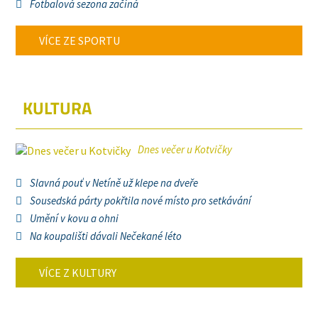
Fotbalová sezona začíná
VÍCE ZE SPORTU
KULTURA
Dnes večer u Kotvičky
Slavná pouť v Netíně už klepe na dveře
Sousedská párty pokřtila nové místo pro setkávání
Umění v kovu a ohni
Na koupališti dávali Nečekané léto
VÍCE Z KULTURY