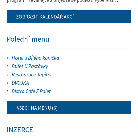
program. Neváhejte a přijeďte se podívat. Vybere si…
ZOBRAZIT KALENDÁŘ AKCÍ
Polední menu
Hotel u Bílého koníčka
Bufet U Zastávky
Restaurace Jupiter
DVOJKA
Bistro Cafe Z Palet
VŠECHNA MENU (6)
INZERCE