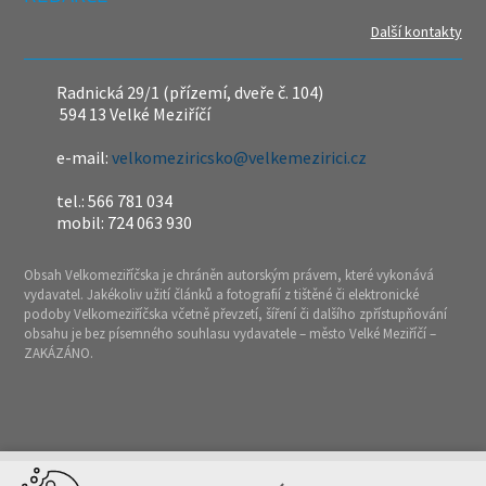
Další kontakty
Radnická 29/1 (přízemí, dveře č. 104)
594 13 Velké Meziříčí
e-mail:
velkomeziricsko@velkemezirici.cz
tel.: 566 781 034
mobil: 724 063 930
Obsah Velkomeziříčska je chráněn autorským právem, které vykonává
vydavatel. Jakékoliv užití článků a fotografií z tištěné či elektronické
podoby Velkomeziříčska včetně převzetí, šíření či dalšího zpřístupňování
obsahu je bez písemného souhlasu vydavatele – město Velké Meziříčí –
ZAKÁZÁNO.