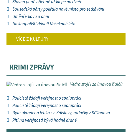
Slavná pouť v Netíně už klepe na dveře
Sousedská párty pokřtila nové místo pro setkávání
Umění v kovu a ohni
Na koupališti dávali Nečekané léto
VÍCE Z KULTURY
KRIMI ZPRÁVY
Vedra stojí i za únavou řidičů
Policisté žádají veřejnost o spolupráci
Policisté žádají veřejnost o spolupráci
Byla ukradena lebka sv. Zdislavy, rodačky z Křižanova
Pití na veřejnosti bývá hodně drahé