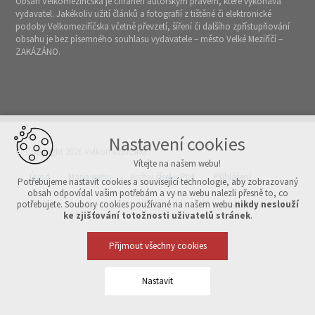
Obsah Velkomeziříčska je chráněn autorským právem, které vykonává
vydavatel. Jakékoliv užití článků a fotografií z tištěné či elektronické
podoby Velkomeziříčska včetně převzetí, šíření či dalšího zpřístupňování
obsahu je bez písemného souhlasu vydavatele – město Velké Meziříčí –
ZAKÁZÁNO.
Nastavení cookies
© Copyright 2026 Velkomeziříčsko
Vítejte na našem webu!
Úvod
Mapa webu
Archiv čísel v PDF
Přihlášení
Potřebujeme nastavit cookies a související technologie, aby zobrazovaný
obsah odpovídal vašim potřebám a vy na webu nalezli přesně to, co
potřebujete. Soubory cookies používané na našem webu
nikdy neslouží
Vytvořeno v xart.cz
ke zjišťování totožnosti uživatelů stránek
.
Přijmout všechny cookies
Nastavit