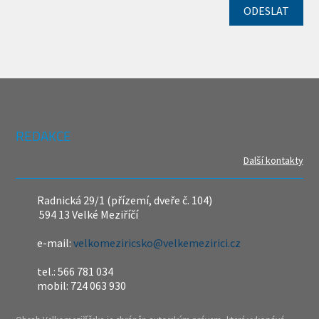
REDAKCE
Další kontakty
Radnická 29/1 (přízemí, dveře č. 104)
594 13 Velké Meziříčí
e-mail:
velkomeziricsko@velkemezirici.cz
tel.: 566 781 034
mobil: 724 063 930