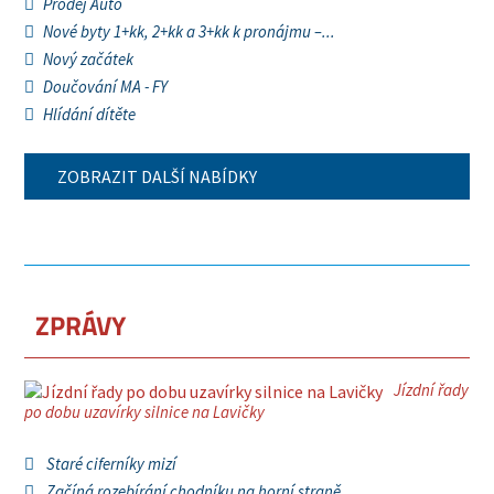
Prodej Auto
Nové byty 1+kk, 2+kk a 3+kk k pronájmu –...
Nový začátek
Doučování MA - FY
Hlídání dítěte
ZOBRAZIT DALŠÍ NABÍDKY
ZPRÁVY
Jízdní řady
po dobu uzavírky silnice na Lavičky
Staré ciferníky mizí
Začíná rozebírání chodníku na horní straně