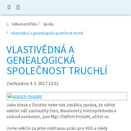
Velkomeziříčsko
Spolky
Vlastivědná a genealogická společnost truchlí
VLASTIVĚDNÁ A
GENEALOGICKÁ
SPOLEČNOST TRUCHLÍ
Zveřejněno 4. 5. 2017 12:32
Jako blesk z čistého nebe nás zasáhla zpráva, že náhle
odešel náš zasloužilý člen, dlouholetý místopředseda a
vzácná osobnost, pan Mgr. Oldřich Hnízdil, učitel v.v.
Jsme vděčni za jeho obětavou práci pro VGS a nikdy