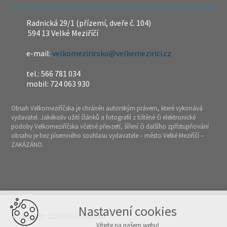
Radnická 29/1 (přízemí, dveře č. 104)
594 13 Velké Meziříčí
e-mail:
velkomeziricsko@velkemezirici.cz
tel.: 566 781 034
mobil: 724 063 930
Obsah Velkomeziříčska je chráněn autorským právem, které vykonává
vydavatel. Jakékoliv užití článků a fotografií z tištěné či elektronické
podoby Velkomeziříčska včetně převzetí, šíření či dalšího zpřístupňování
obsahu je bez písemného souhlasu vydavatele – město Velké Meziříčí –
ZAKÁZÁNO.
Nastavení cookies
© Copyright 2026 Velkomeziříčsko
Vítejte na našem webu!