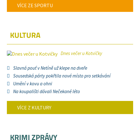
VÍCE ZE SPORTU
KULTURA
Dnes večer u Kotvičky
Slavná pouť v Netíně už klepe na dveře
Sousedská párty pokřtila nové místo pro setkávání
Umění v kovu a ohni
Na koupališti dávali Nečekané léto
VÍCE Z KULTURY
KRIMI ZPRÁVY