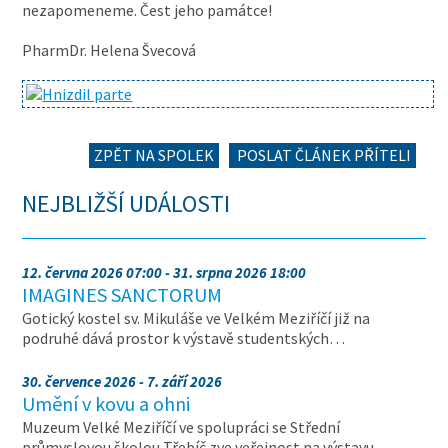
nezapomeneme. Čest jeho památce!
PharmDr. Helena Švecová
ZPĚT NA SPOLEK
POSLAT ČLÁNEK PŘÍTELI
NEJBLIŽŠÍ UDÁLOSTI
12. června 2026 07:00 - 31. srpna 2026 18:00
IMAGINES SANCTORUM
Gotický kostel sv. Mikuláše ve Velkém Meziříčí již na
podruhé dává prostor k výstavě studentských…
30. července 2026 - 7. září 2026
Umění v kovu a ohni
Muzeum Velké Meziříčí ve spolupráci se Střední
průmyslovou školou Třebíč zve veřejnost na výstavu…