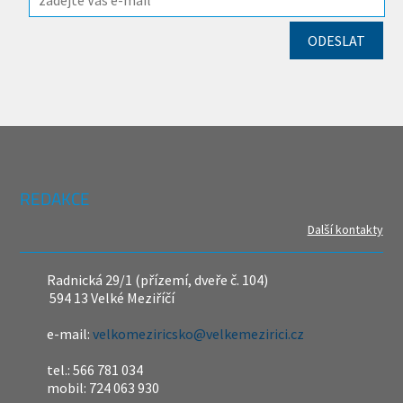
REDAKCE
Další kontakty
Radnická 29/1 (přízemí, dveře č. 104)
594 13 Velké Meziříčí
e-mail:
velkomeziricsko@velkemezirici.cz
tel.: 566 781 034
mobil: 724 063 930