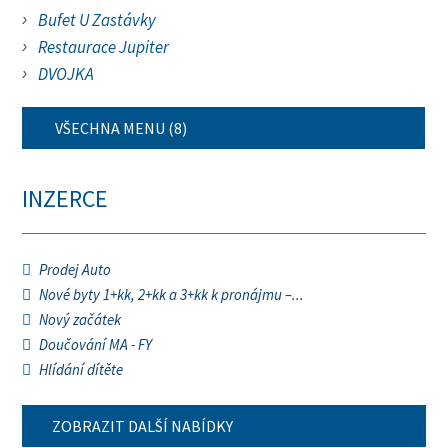
Bufet U Zastávky
Restaurace Jupiter
DVOJKA
VŠECHNA MENU (8)
INZERCE
Prodej Auto
Nové byty 1+kk, 2+kk a 3+kk k pronájmu –...
Nový začátek
Doučování MA - FY
Hlídání dítěte
ZOBRAZIT DALŠÍ NABÍDKY