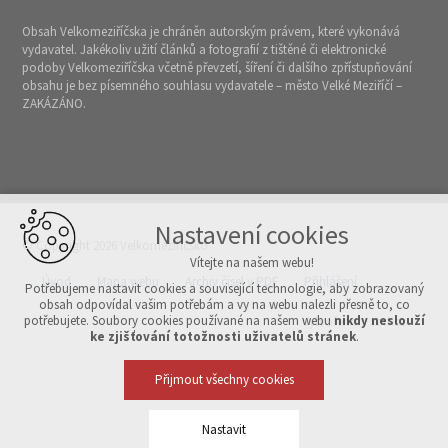
Obsah Velkomeziříčska je chráněn autorským právem, které vykonává
vydavatel. Jakékoliv užití článků a fotografií z tištěné či elektronické
podoby Velkomeziříčska včetně převzetí, šíření či dalšího zpřístupňování
obsahu je bez písemného souhlasu vydavatele – město Velké Meziříčí –
ZAKÁZÁNO.
Nastavení cookies
© Copyright 2026 Velkomeziříčsko
Vítejte na našem webu!
Úvod
Mapa webu
Archiv čísel v PDF
Přihlášení
Potřebujeme nastavit cookies a související technologie, aby zobrazovaný
obsah odpovídal vašim potřebám a vy na webu nalezli přesně to, co
potřebujete. Soubory cookies používané na našem webu
nikdy neslouží
Vytvořeno v xart.cz
ke zjišťování totožnosti uživatelů stránek
.
Přijmout všechny cookies
Nastavit