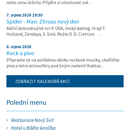
nebo cenu útěchy. Přijďte si otestovat své…
7. srpna 2026 19:30
Spider - Man: Zbrusu nový den
Akční dobrodružné sci-fi USA, český dabing. Hrají T.
Holland, Zendaya, S. Sink. Režie D. D. Cretton. …
8. srpna 2026
Rock a pivo
Připravte se na pořádnou dávku rockové muziky, skvělého
piva a letní atmosféry pod širým nebem! Kaktus…
ZOBRAZIT KALENDÁŘ AKCÍ
Polední menu
Restaurace Nový Svit
Hotel u Bílého koníčka