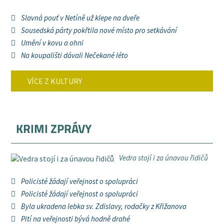
Slavná pouť v Netíně už klepe na dveře
Sousedská párty pokřtila nové místo pro setkávání
Umění v kovu a ohni
Na koupališti dávali Nečekané léto
VÍCE Z KULTURY
KRIMI ZPRÁVY
Vedra stojí i za únavou řidičů
Policisté žádají veřejnost o spolupráci
Policisté žádají veřejnost o spolupráci
Byla ukradena lebka sv. Zdislavy, rodačky z Křižanova
Pití na veřejnosti bývá hodně drahé