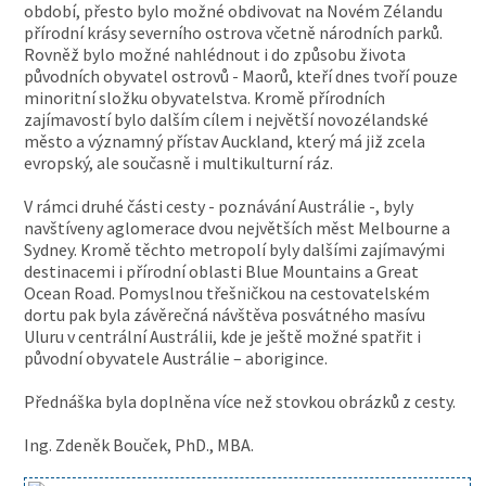
období, přesto bylo možné obdivovat na Novém Zélandu
přírodní krásy severního ostrova včetně národních parků.
Rovněž bylo možné nahlédnout i do způsobu života
původních obyvatel ostrovů - Maorů, kteří dnes tvoří pouze
minoritní složku obyvatelstva. Kromě přírodních
zajímavostí bylo dalším cílem i největší novozélandské
město a významný přístav Auckland, který má již zcela
evropský, ale současně i multikulturní ráz.
V rámci druhé části cesty - poznávání Austrálie -, byly
navštíveny aglomerace dvou největších měst Melbourne a
Sydney. Kromě těchto metropolí byly dalšími zajímavými
destinacemi i přírodní oblasti Blue Mountains a Great
Ocean Road. Pomyslnou třešničkou na cestovatelském
dortu pak byla závěrečná návštěva posvátného masívu
Uluru v centrální Austrálii, kde je ještě možné spatřit i
původní obyvatele Austrálie – aborigince.
Přednáška byla doplněna více než stovkou obrázků z cesty.
Ing. Zdeněk Bouček, PhD., MBA.