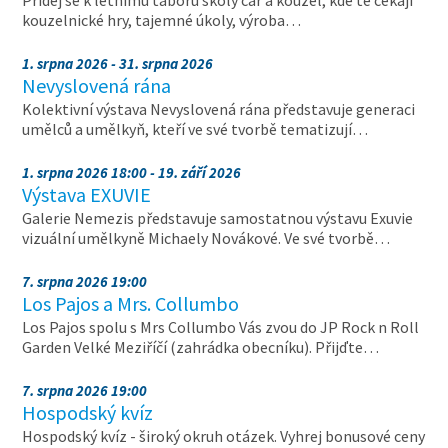
Přidej se k letnímu táboru školy čar a kouzel, kde tě čekají
kouzelnické hry, tajemné úkoly, výroba…
1. srpna 2026 - 31. srpna 2026
Nevyslovená rána
Kolektivní výstava Nevyslovená rána představuje generaci
umělců a umělkyň, kteří ve své tvorbě tematizují…
1. srpna 2026 18:00 - 19. září 2026
Výstava EXUVIE
Galerie Nemezis představuje samostatnou výstavu Exuvie
vizuální umělkyně Michaely Novákové. Ve své tvorbě…
7. srpna 2026 19:00
Los Pajos a Mrs. Collumbo
Los Pajos spolu s Mrs Collumbo Vás zvou do JP Rock n Roll
Garden Velké Meziříčí (zahrádka obecníku). Přijďte…
7. srpna 2026 19:00
Hospodský kvíz
Hospodský kvíz - široký okruh otázek. Vyhrej bonusové ceny