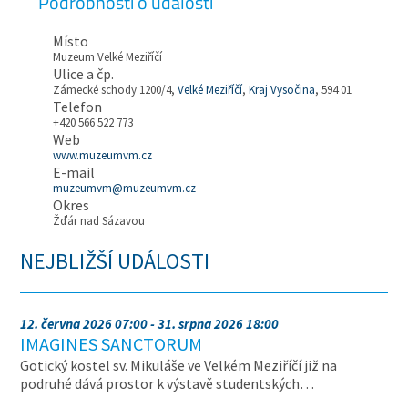
Podrobnosti o události
Místo
Muzeum Velké Meziříčí
Ulice a čp.
Zámecké schody 1200/4,
Velké Meziříčí
,
Kraj Vysočina
, 594 01
Telefon
+420 566 522 773
Web
www.muzeumvm.cz
E-mail
muzeumvm@muzeumvm.cz
Okres
Žďár nad Sázavou
NEJBLIŽŠÍ UDÁLOSTI
12. června 2026 07:00 - 31. srpna 2026 18:00
IMAGINES SANCTORUM
Gotický kostel sv. Mikuláše ve Velkém Meziříčí již na
podruhé dává prostor k výstavě studentských…