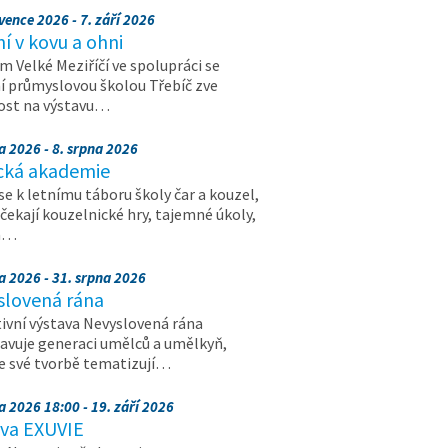
vence 2026 - 7. září 2026
 v kovu a ohni
 Velké Meziříčí ve spolupráci se
í průmyslovou školou Třebíč zve
ost na výstavu…
a 2026 - 8. srpna 2026
cká akademie
 se k letnímu táboru školy čar a kouzel,
 čekají kouzelnické hry, tajemné úkoly,
a…
a 2026 - 31. srpna 2026
slovená rána
ivní výstava Nevyslovená rána
avuje generaci umělců a umělkyň,
ve své tvorbě tematizují…
a 2026 18:00 - 19. září 2026
ava EXUVIE