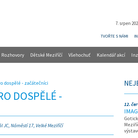
7. srpen 20
TVOŘTE S NÁMI
I
Rozhovory
Dětské Meziříčí
Všehochuť
Kalendář akcí
Inz
NEJ
o dospělé - začátečníci
RO DOSPĚLÉ -
12. če
IMAG
Gotick
Meziří
ál JC, Náměstí 17, Velké Meziříčí
výsta