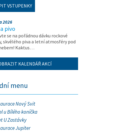
PIT VSTUPENKY
na 2026
a pivo
vte se na pořádnou dávku rockové
, skvělého piva a letní atmosféry pod
 nebem! Kaktus…
OBRAZIT KALENDÁŘ AKCÍ
ední menu
taurace Nový Svit
l u Bílého koníčka
et U Zastávky
taurace Jupiter