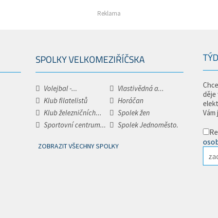
Reklama
TÝD
SPOLKY VELKOMEZIŘÍČSKA
Chce
Volejbal -...
Vlastivědná a...
děje
Klub filatelistů
Horáčan
elek
Klub železničních...
Spolek žen
Vám 
Sportovní centrum...
Spolek Jednoměsto.
Re
osob
ZOBRAZIT VŠECHNY SPOLKY