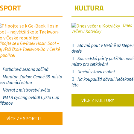
SPORT
KULTURA
Dnes
večer u Kotvičky
řipojte se k Ge-Baek Hosin Sool –
Slavná pouť v Netíně už klepe 
ejvětší škole Taekwon-Do v České
dveře
epublice!
Sousedská párty pokřtila nové
místo pro setkávání
Fotbalová sezona začíná
Umění v kovu a ohni
Maraton Zadov: Cenné 38. místo
Na koupališti dávali Nečekané
ezi domácí elitou
léto
Návrat z mistrovství světa
VMTB cycling ovládl Cyklo Cup
VÍCE Z KULTURY
řižanov
VÍCE ZE SPORTU