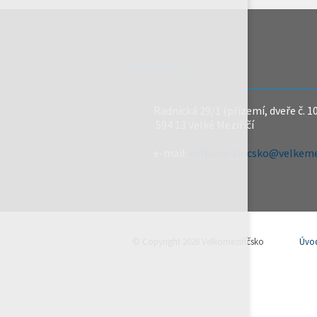
REDAKCE
Radnická 29/1 (přízemí, dveře č. 1
594 13 Velké Meziříčí
e-mail:
velkomeziricsko@velkemez
© Copyright 2026 Velkomeziříčsko
Úvo