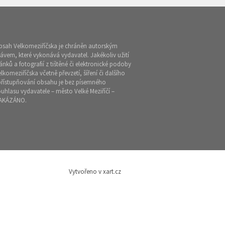
bsah Velkomeziříčska je chráněn autorským
ávem, které vykonává vydavatel. Jakékoliv užití
ánků a fotografií z tištěné či elektronické podoby
lkomeziříčska včetně převzetí, šíření či dalšího
přístupňování obsahu je bez písemného
uhlasu vydavatele – město Velké Meziříčí –
AKÁZÁNO.
Vytvořeno v xart.cz