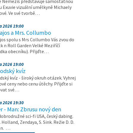
e Nemezis představuje samostatnou
u Exuvie vizuální umělkyně Michaely
vé. Ve své tvorbě…
na 2026 19:00
ajos a Mrs. Collumbo
jos spolu s Mrs Collumbo Vás zvou do
k n Roll Garden Velké Meziříčí
dka obecníku). Přijďte…
na 2026 19:00
odský kvíz
ský kvíz - široký okruh otázek. Vyhrej
vé ceny nebo cenu útěchy. Přijďte si
ovat své…
na 2026 19:30
r - Man: Zbrusu nový den
dobrodružné sci-fi USA, český dabing.
. Holland, Zendaya, S. Sink. Režie D. D.
on. …