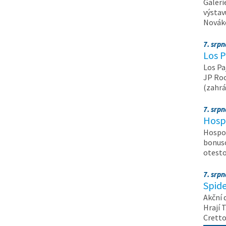
Galeri
výstav
Nováko
7. srp
Los P
Los Pa
JP Roc
(zahrá
7. srp
Hosp
Hospod
bonuso
otest
7. srp
Spide
Akční 
Hrají T
Crett