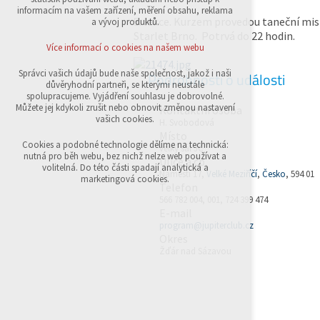
přihlášení, volby jazyka, apod.
informacím na vašem zařízení, měření obsahu, reklama
5. lekce. Kurzem provedou taneční mist
a vývoj produktů.
Volitelná cookies
Starlet Brno. Potrvá do 22 hodin.
analytická pro anonymizované vyhodnocení
Více informací o cookies na našem webu
návštěvnosti
marketingová cookies (Google,Sklik)
Správci vašich údajů bude naše společnost, jakož i naši
Podrobnosti o události
důvěryhodní partneři, se kterými neustále
Více informací o cookies na našem webu
spolupracujeme. Vyjádření souhlasu je dobrovolné.
Můžete jej kdykoli zrušit nebo obnovit změnou nastavení
Kontaktní osoba
vašich cookies.
H. Svobodová
Místo
Přijmout všechny cookies
Cookies a podobné technologie dělíme na technická:
velký sál JC
nutná pro běh webu, bez nichž nelze web používat a
Ulice a čp.
volitelná. Do této části spadají analytická a
Náměstí 17,
Velké Meziříčí
,
Česko
, 594 01
Odmítnout vše
marketingová cookies.
Telefon
566 782 004, 001, 724 399 474
E-mail
program@jupiterclub.cz
Okres
Žďár nad Sázavou