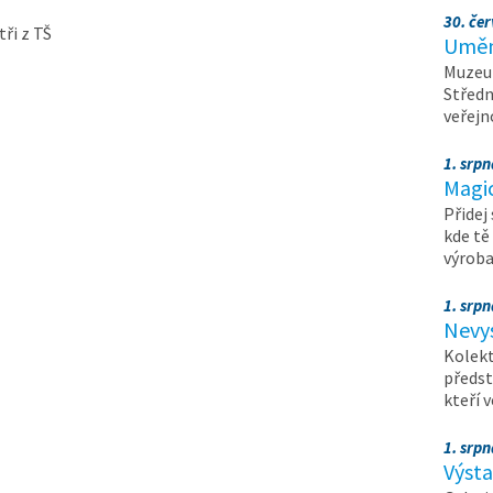
30. čer
ři z TŠ
Umění
Muzeum
Středn
veřejn
1. srpn
Magi
Přidej
kde tě
výrob
1. srpn
Nevy
Kolekt
předst
kteří 
1. srpn
Výst