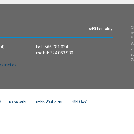
O
Další kontakty
pr
čl
Ve
04)
tel.: 566 781 034
z
mobil: 724 063 930
so
Z
irici.cz
d
Mapa webu
Archiv čísel v PDF
Přihlášení