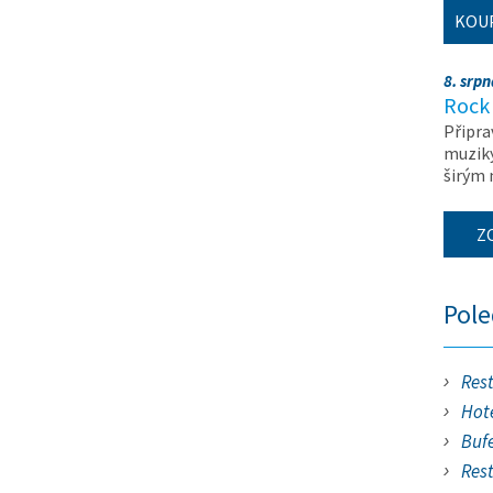
KOU
8. srp
Rock 
Připra
muziky
širým
Z
Pol
Res
Hote
Buf
Res