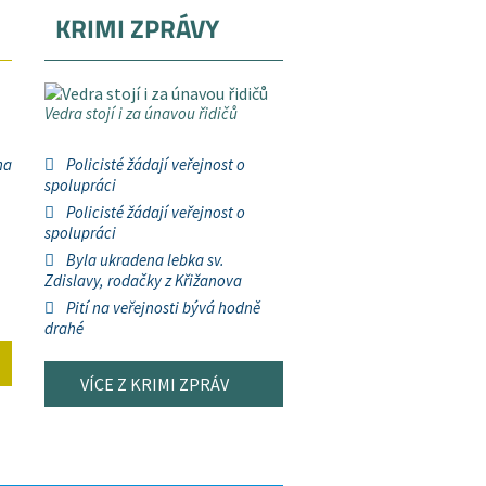
KRIMI ZPRÁVY
Vedra stojí i za únavou řidičů
na
Policisté žádají veřejnost o
spolupráci
Policisté žádají veřejnost o
spolupráci
Byla ukradena lebka sv.
Zdislavy, rodačky z Křižanova
Pití na veřejnosti bývá hodně
drahé
VÍCE Z KRIMI ZPRÁV