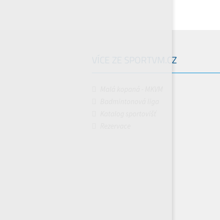
VÍCE ZE SPORTVM.CZ
Malá kopaná - MKVM
Badmintonová liga
Katalog sportovišť
Rezervace