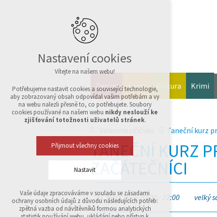
Nastavení cookies
Vítejte na našem webu!
Zprávy
Sport
Kultura
Krimi
Potřebujeme nastavit cookies a související technologie,
aby zobrazovaný obsah odpovídal vašim potřebám a vy
na webu nalezli přesně to, co potřebujete. Soubory
cookies používané na našem webu
nikdy neslouží ke
zjišťování totožnosti uživatelů stránek
.
Velkomeziříčsko
Taneční kurz pr
TANEČNÍ KURZ P
Přijmout všechny cookies
ZAČÁTEČNÍCI
Nastavit
Vaše údaje zpracováváme v souladu se zásadami
13. října 2025 20:00 - 22:00
velký s
Technická cookies
ochrany osobních údajů z důvodu následujících potřeb:
nutná pro provozování webu
zpětná vazba od návštěvníků formou analytických
udržení kontextu stránek (session): případná
statistik používání webu, ukládání nebo přístup k