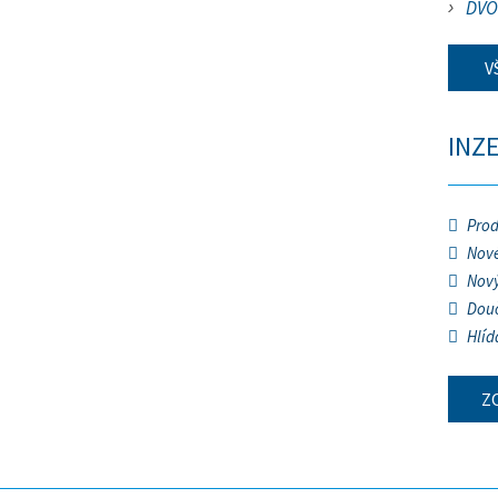
DVO
V
INZ
Prod
Nové
Nový
Douč
Hlíd
Z