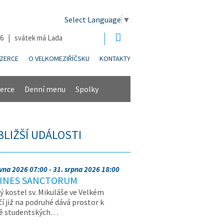
Select Language
▼
26 | svátek má Lada
NZERCE
O VELKOMEZIŘÍČSKU
KONTAKTY
erce
Denní menu
Spolky
BLIŽŠÍ UDÁLOSTI
rvna 2026 07:00 - 31. srpna 2026 18:00
INES SANCTORUM
ý kostel sv. Mikuláše ve Velkém
čí již na podruhé dává prostor k
vě studentských…