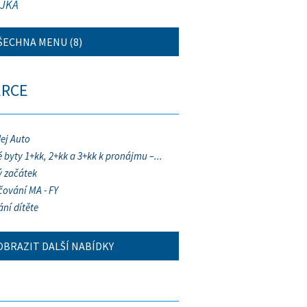
JKA
ŠECHNA MENU (8)
ERCE
ej Auto
 byty 1+kk, 2+kk a 3+kk k pronájmu –...
 začátek
ování MA - FY
ání dítěte
OBRAZIT DALŠÍ NABÍDKY