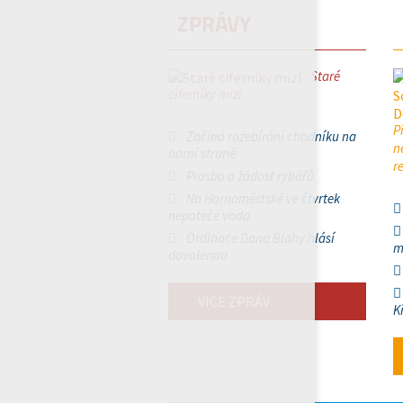
ZPRÁVY
Staré
ciferníky mizí
P
Začíná rozebírání chodníku na
n
horní straně
r
Prosba a žádost rybářů
Na Hornoměstské ve čtvrtek
nepoteče voda
Ordinace Dana Blahy hlásí
m
dovolenou
VÍCE ZPRÁV
K