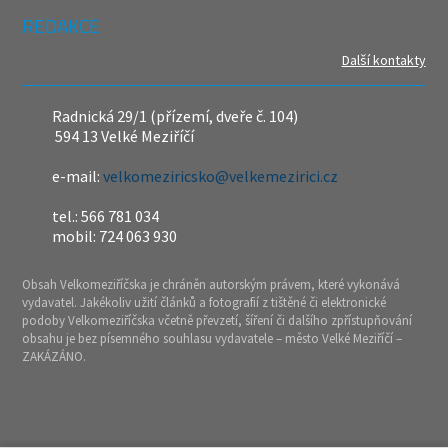
REDAKCE
Další kontakty
Radnická 29/1 (přízemí, dveře č. 104)
594 13 Velké Meziříčí
e-mail:
velkomeziricsko@velkemezirici.cz
tel.: 566 781 034
mobil: 724 063 930
Obsah Velkomeziříčska je chráněn autorským právem, které vykonává
vydavatel. Jakékoliv užití článků a fotografií z tištěné či elektronické
podoby Velkomeziříčska včetně převzetí, šíření či dalšího zpřístupňování
obsahu je bez písemného souhlasu vydavatele – město Velké Meziříčí –
ZAKÁZÁNO.