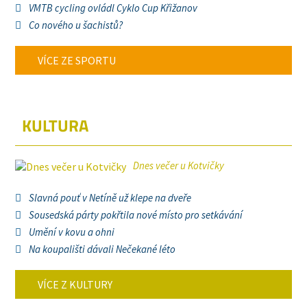
VMTB cycling ovládl Cyklo Cup Křižanov
Co nového u šachistů?
VÍCE ZE SPORTU
KULTURA
Dnes večer u Kotvičky
Slavná pouť v Netíně už klepe na dveře
Sousedská párty pokřtila nové místo pro setkávání
Umění v kovu a ohni
Na koupališti dávali Nečekané léto
VÍCE Z KULTURY