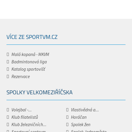
VÍCE ZE SPORTVM.CZ
Malá kopaná - MKVM
Badmintonová liga
Katalog sportovišť
Rezervace
SPOLKY VELKOMEZIŘÍČSKA
Volejbal -...
Vlastivědná a...
Klub filatelistů
Horáčan
Klub železničních...
Spolek žen
Sportovní centrum...
Spolek Jednoměsto.