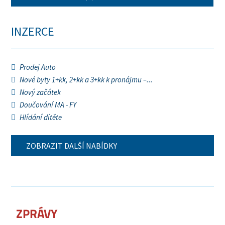
INZERCE
Prodej Auto
Nové byty 1+kk, 2+kk a 3+kk k pronájmu –...
Nový začátek
Doučování MA - FY
Hlídání dítěte
ZOBRAZIT DALŠÍ NABÍDKY
ZPRÁVY