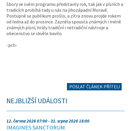
Sbory ve svém programu představily rok, tak jak v písních a
tradicích probíhá tady u nás na jihozápadní Moravě.
Postupně se publikum prošlo, a zítra znovu projde rokem
od ledna až do prosince. Zazněla spousta známých i méně
známých písní, hrály tradiční i netradiční nástroje a
obecenstvo se skvěle bavilo.
-pch-
POSLAT ČLÁNEK PŘÍTELI
NEJBLIŽŠÍ UDÁLOSTI
12. června 2026 07:00 - 31. srpna 2026 18:00
IMAGINES SANCTORUM