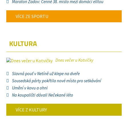
Maraton Zadov: Cenné 38. místo mezi domácí elitou
VÍCE ZE SPORTU
KULTURA
Dnes večer u Kotvičky
Slavná pouť v Netíně už klepe na dveře
Sousedská párty pokřtila nové místo pro setkávání
Umění v kovu a ohni
Na koupališti dávali Nečekané léto
VÍCE Z KULTURY