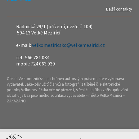
Další kontakty
Radnická 29/1 (přízemí, dveře č. 104)
594 13 Velké Meziříčí
e-mail:
velkomeziricsko@velkemezirici.cz
tel.: 566 781 034
mobil: 724 063 930
Obsah Velkomeziříčska je chráněn autorským právem, které vykonává
vydavatel. Jakékoliv užití článků a fotografií z tištěné či elektronické
podoby Velkomeziříčska včetně převzetí, šíření či dalšího zpřístupňování
obsahu je bez písemného souhlasu vydavatele – město Velké Meziříčí –
ZAKÁZÁNO.