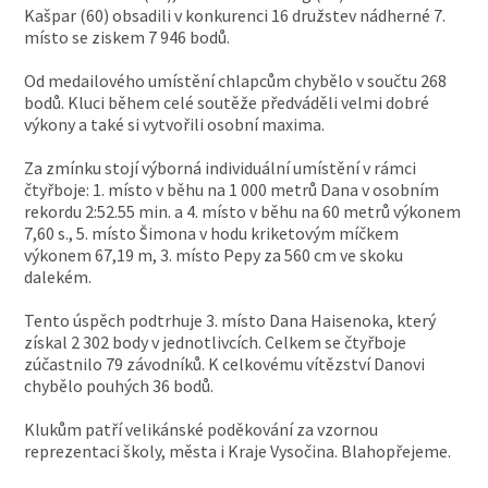
Kašpar (60) obsadili v konkurenci 16 družstev nádherné 7.
místo se ziskem 7 946 bodů.
Od medailového umístění chlapcům chybělo v součtu 268
bodů. Kluci během celé soutěže předváděli velmi dobré
výkony a také si vytvořili osobní maxima.
Za zmínku stojí výborná individuální umístění v rámci
čtyřboje: 1. místo v běhu na 1 000 metrů Dana v osobním
rekordu 2:52.55 min. a 4. místo v běhu na 60 metrů výkonem
7,60 s., 5. místo Šimona v hodu kriketovým míčkem
výkonem 67,19 m, 3. místo Pepy za 560 cm ve skoku
dalekém.
Tento úspěch podtrhuje 3. místo Dana Haisenoka, který
získal 2 302 body v jednotlivcích. Celkem se čtyřboje
zúčastnilo 79 závodníků. K celkovému vítězství Danovi
chybělo pouhých 36 bodů.
Klukům patří velikánské poděkování za vzornou
reprezentaci školy, města i Kraje Vysočina. Blahopřejeme.