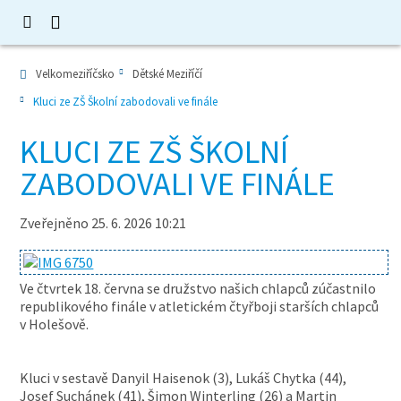
Velkomeziříčsko
Dětské Meziříčí
Kluci ze ZŠ Školní zabodovali ve finále
KLUCI ZE ZŠ ŠKOLNÍ
ZABODOVALI VE FINÁLE
Zveřejněno 25. 6. 2026 10:21
Ve čtvrtek 18. června se družstvo našich chlapců zúčastnilo
republikového finále v atletickém čtyřboji starších chlapců
v Holešově.
Kluci v sestavě Danyil Haisenok (3), Lukáš Chytka (44),
Josef Suchánek (41), Šimon Winterling (26) a Martin