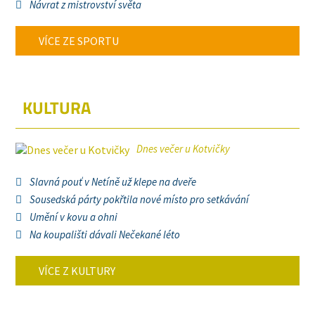
Návrat z mistrovství světa
VÍCE ZE SPORTU
KULTURA
Dnes večer u Kotvičky
Slavná pouť v Netíně už klepe na dveře
Sousedská párty pokřtila nové místo pro setkávání
Umění v kovu a ohni
Na koupališti dávali Nečekané léto
VÍCE Z KULTURY