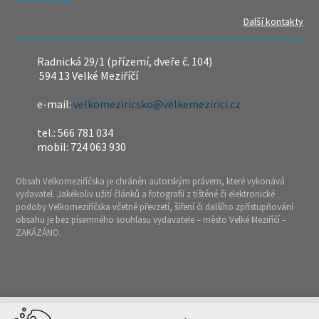
Další kontakty
Radnická 29/1 (přízemí, dveře č. 104)
594 13 Velké Meziříčí
e-mail:
velkomeziricsko@velkemezirici.cz
tel.: 566 781 034
mobil: 724 063 930
Obsah Velkomeziříčska je chráněn autorským právem, které vykonává
vydavatel. Jakékoliv užití článků a fotografií z tištěné či elektronické
podoby Velkomeziříčska včetně převzetí, šíření či dalšího zpřístupňování
obsahu je bez písemného souhlasu vydavatele – město Velké Meziříčí –
ZAKÁZÁNO.