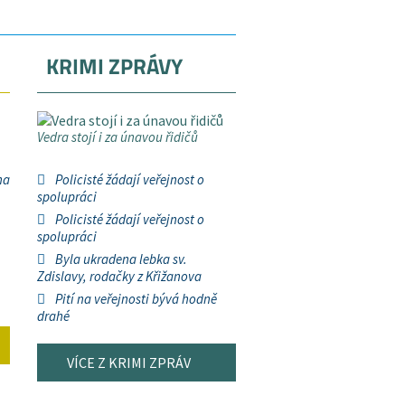
KRIMI ZPRÁVY
Vedra stojí i za únavou řidičů
na
Policisté žádají veřejnost o
spolupráci
Policisté žádají veřejnost o
spolupráci
Byla ukradena lebka sv.
Zdislavy, rodačky z Křižanova
Pití na veřejnosti bývá hodně
drahé
VÍCE Z KRIMI ZPRÁV