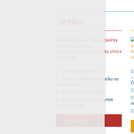
ZPRÁVY
Jízdní řady po dobu uzavírky silnice
A
na Lavičky
m
Staré ciferníky mizí
–
Začíná rozebírání chodníku na
Č
horní straně
Prosba a žádost rybářů
Na Hornoměstské ve čtvrtek
m
nepoteče voda
VÍCE ZPRÁV