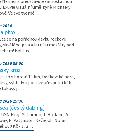
e Nemezis představuje samostatnou
u Exuvie vizuální umělkyně Michaely
vé. Ve své tvorbě…
na 2026
a pivo
vte se na pořádnou dávku rockové
, skvělého piva a letní atmosféry pod
 nebem! Kaktus…
na 2026 08:00
ský kros
 si to s horou! 13 km, Dědkovská hora,
 lesy, výhledy a poctivý přespolní běh.
ě takový je…
na 2026 19:30
ea (český dabing)
USA. Hrají M. Damon, T. Holland, A.
ay, R. Pattinson. Režie Ch. Nolan.
é: 160 Kč • 172…