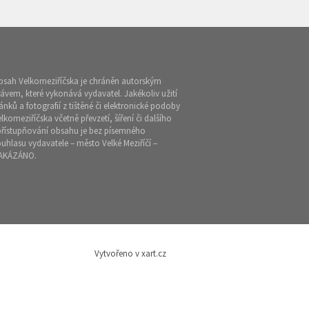
bsah Velkomeziříčska je chráněn autorským
ávem, které vykonává vydavatel. Jakékoliv užití
ánků a fotografií z tištěné či elektronické podoby
lkomeziříčska včetně převzetí, šíření či dalšího
přístupňování obsahu je bez písemného
uhlasu vydavatele – město Velké Meziříčí –
AKÁZÁNO.
Vytvořeno v xart.cz