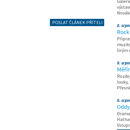
Galeri
výstav
Nováko
POSLAT ČLÁNEK PŘÍTELI
8. srp
Rock 
Připra
muziky
širým
8. srp
Měřín
Rozdej
louky,
Přesn
8. srp
Oddys
Drama 
Hathaw
Vstupn