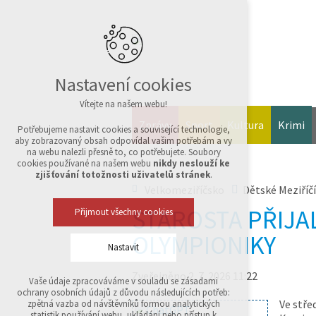
Nastavení cookies
Vítejte na našem webu!
Zprávy
Sport
Kultura
Krimi
Potřebujeme nastavit cookies a související technologie,
aby zobrazovaný obsah odpovídal vašim potřebám a vy
na webu nalezli přesně to, co potřebujete. Soubory
cookies používané na našem webu
nikdy neslouží ke
zjišťování totožnosti uživatelů stránek
.
Velkomeziříčsko
Dětské Meziříčí
STAROSTA PŘIJAL
Přijmout všechny cookies
OLYMPIONIKY
Nastavit
Zveřejněno 2. 7. 2026 11:22
Vaše údaje zpracováváme v souladu se zásadami
Technická cookies
ochrany osobních údajů z důvodu následujících potřeb:
nutná pro provozování webu
Ve stře
zpětná vazba od návštěvníků formou analytických
udržení kontextu stránek (session): případná
statistik používání webu, ukládání nebo přístup k