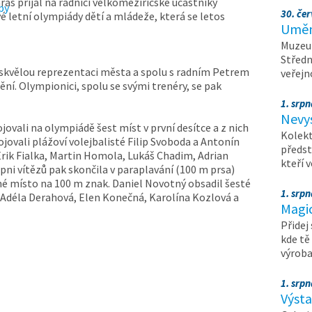
as přijal na radnici velkomeziříčské účastníky
30. čer
é letní olympiády dětí a mládeže, která se letos
Umění
Muzeum
Středn
skvělou reprezentaci města a spolu s radním Petrem
veřejn
ění. Olympionici, spolu se svými trenéry, se pak
1. srpn
Nevy
jovali na olympiádě šest míst v první desítce a z nich
Kolekt
jovali plážoví volejbalisté Filip Svoboda a Antonín
předst
Erik Fialka, Martin Homola, Lukáš Chadim, Adrian
kteří 
pni vítězů pak skončila v paraplavání (100 m prsa)
mé místo na 100 m znak. Daniel Novotný obsadil šesté
1. srpn
Adéla Derahová, Elen Konečná, Karolína Kozlová a
Magi
Přidej
kde tě
výrob
1. srpn
Výst