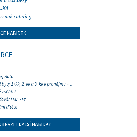
et U Zastávky
JKA
a cook.catering
ÍCE NABÍDEK
ERCE
ej Auto
 byty 1+kk, 2+kk a 3+kk k pronájmu –...
 začátek
ování MA - FY
ání dítěte
OBRAZIT DALŠÍ NABÍDKY