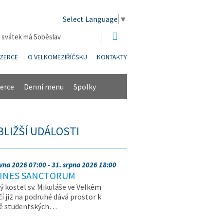
Select Language
▼
| svátek má Soběslav
NZERCE
O VELKOMEZIŘÍČSKU
KONTAKTY
erce
Denní menu
Spolky
BLIŽŠÍ UDÁLOSTI
rvna 2026 07:00 - 31. srpna 2026 18:00
INES SANCTORUM
ý kostel sv. Mikuláše ve Velkém
čí již na podruhé dává prostor k
vě studentských…