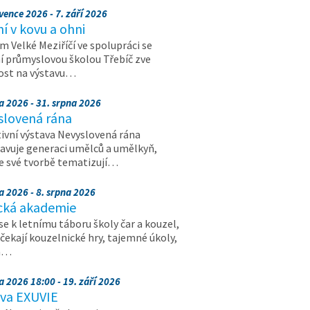
vence 2026 - 7. září 2026
 v kovu a ohni
 Velké Meziříčí ve spolupráci se
í průmyslovou školou Třebíč zve
ost na výstavu…
a 2026 - 31. srpna 2026
slovená rána
ivní výstava Nevyslovená rána
avuje generaci umělců a umělkyň,
ve své tvorbě tematizují…
a 2026 - 8. srpna 2026
cká akademie
 se k letnímu táboru školy čar a kouzel,
 čekají kouzelnické hry, tajemné úkoly,
a…
a 2026 18:00 - 19. září 2026
ava EXUVIE