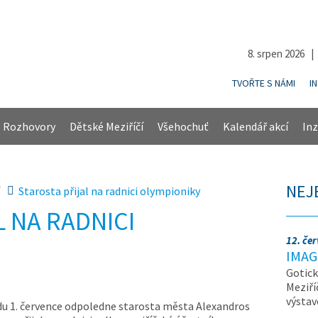
8. srpen 2026 
TVOŘTE S NÁMI
I
Rozhovory
Dětské Meziříčí
Všehochuť
Kalendář akcí
Inz
NEJ
Starosta přijal na radnici olympioniky
 NA RADNICI
12. če
IMAG
Gotick
Meziří
výsta
du 1. července odpoledne starosta města Alexandros