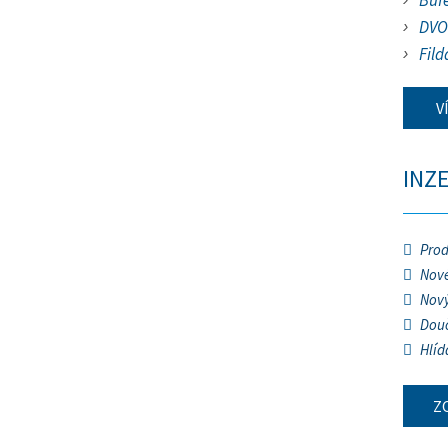
Buf
DVO
Fild
V
INZ
Prod
Nové
Nový
Douč
Hlíd
Z