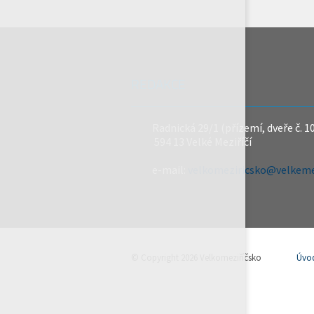
REDAKCE
Radnická 29/1 (přízemí, dveře č. 1
594 13 Velké Meziříčí
e-mail:
velkomeziricsko@velkemez
© Copyright 2026 Velkomeziříčsko
Úvo