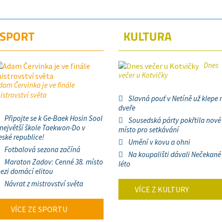
SPORT
KULTURA
Dnes
večer u Kotvičky
dam Červinka je ve finále
istrovství světa
Slavná pouť v Netíně už klepe 
dveře
Připojte se k Ge-Baek Hosin Sool
Sousedská párty pokřtila nové
 největší škole Taekwon-Do v
místo pro setkávání
eské republice!
Umění v kovu a ohni
Fotbalová sezona začíná
Na koupališti dávali Nečekané
Maraton Zadov: Cenné 38. místo
léto
ezi domácí elitou
Návrat z mistrovství světa
VÍCE Z KULTURY
VÍCE ZE SPORTU