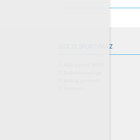
VÍCE ZE SPORTVM.CZ
Malá kopaná - MKVM
Badmintonová liga
Katalog sportovišť
Rezervace