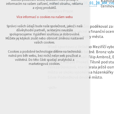
Kaminar
přihlášení, volby jazyka, apod.
informacím na vašem zařízení, měření obsahu, reklama
červnov
a vývoj produktů.
konala v Praze.
Volitelná cookies
analytická pro anonymizované vyhodnocení
Více informací o cookies na našem webu
návštěvnosti
marketingová cookies (Google,Sklik)
Starosta olympionikům poděkoval za 
Správci vašich údajů bude naše společnost, jakož i naši
důvěryhodní partneři, se kterými neustále
Judou jim předal věcné a finanční ocen
Více informací o cookies na našem webu
spolupracujeme. Vyjádření souhlasu je dobrovolné.
zapsali do pamětní knihy města.
Můžete jej kdykoli zrušit nebo obnovit změnou nastavení
vašich cookies.
Mladí sportovci z Velkého Meziříčí vybo
Přijmout všechny cookies
byla dvě umístění na bedně. Bronz vybo
Cookies a podobné technologie dělíme na technická:
nutná pro běh webu, bez nichž nelze web používat a
Pátek a také házenkáři Filip Ambrož, 
volitelná. Do této části spadají analytická a
Kadlec a Matyáš Prokeš. Těsně pod stu
Odmítnout vše
marketingová cookies.
Tereza Dovicová, která brala ještě os
místo ve skoku vysokém a házenkářky 
Silvie Podsedková deváté místo.
-pch-