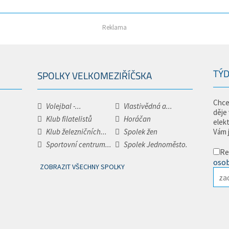
Reklama
TÝD
SPOLKY VELKOMEZIŘÍČSKA
Chce
Volejbal -...
Vlastivědná a...
děje
Klub filatelistů
Horáčan
elek
Klub železničních...
Spolek žen
Vám 
Sportovní centrum...
Spolek Jednoměsto.
Re
osob
ZOBRAZIT VŠECHNY SPOLKY