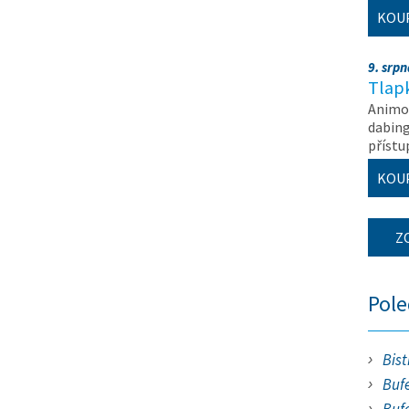
KOU
9. srp
Tlapk
Animov
dabing
příst
KOU
Z
Pol
Bist
Bufe