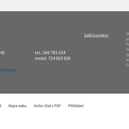
O
Další kontakty
pr
čl
Ve
04)
tel.: 566 781 034
z
mobil: 724 063 930
so
Z
irici.cz
d
Mapa webu
Archiv čísel v PDF
Přihlášení