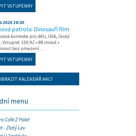
PIT VSTUPENKY
na 2026 16:30
ová patrola: Dinosauří film
aná komedie pro děti, USA, český
. Vstupné: 150 Kč • 88 minut •
upnost bez omezení …
PIT VSTUPENKY
OBRAZIT KALENDÁŘ AKCÍ
ední menu
ro Cafe Z Palet
t - Zlatý Lev