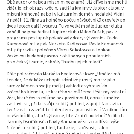
Obě autorky nejsou místním neznámé. Již dříve jsme mohli
vidět jejich obrazy květin, zátiší a krajiny v Jupiter clubu, v
místní knihovně nebo i v kulturním domě v nedaleké Vídni.
V neděli 11. října za hojného počtu návštěvníků otevřely po
dvou letech další výstavu. Tu ve velkém sále Jupiter clubu
zahájil nejprve ředitel Jupiter clubu Milan Dufek, pak v
programu postupně pokačovaly dcery výtvarnic - Pavla
Kamanová ml. a pak Markéta Kadlecová. Pavla Kamanová
ml. připravila společně s Věrou Sokolovou a Lenkou
Vaskovou hudební pásmo z oblíbených populárních
písniček výtvarnic, zahrály "hudbu jejich mládí".
Dále pokračovala Markéta Kadlecová slovy: „Umělec má
ten dar, že dokáže uchopit zdánlivě prostý motiv jako
surový kámen a svojí prací jej vyhladí a vybrousí do
vzácného klenotu, ze kterého se můžeme těšit my ostatní.
Věci, které často míjíme bez povšimnutí, donutí umělce
zastavit se, přidat svůj osobitý pohled, zapojit fantazii a
tvořivost, a završit to talentem a pracovitostí. Vznikne tím
nevšední dílo, ať už výtvarné, literární či hudební." V dílech
Jarmily Dvořákové a Pavly Kamanové se zrcadlí vše výše
řečené - osobitý pohled, fantazie, tvořivost, talent,
pracovitost. A hlavně upřimná radost z tvorby. Přijďte se o