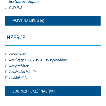
Restaurace Jupiter
DVOJKA
VŠECHNA MENU (9)
INZERCE
Prodej Auto
Nové byty 1+kk, 2+kk a 3+kk k pronájmu –...
Nový začátek
Doučování MA - FY
Hlídání dítěte
ZOBRAZIT DALŠÍ NABÍDKY