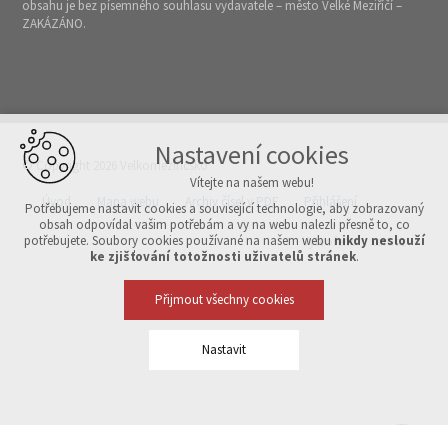
obsahu je bez písemného souhlasu vydavatele – město Velké Meziříčí –
ZAKÁZÁNO.
Nastavení cookies
© Copyright 2026 Velkomeziříčsko
Vítejte na našem webu!
Úvod
Mapa webu
Archiv čísel v PDF
Přihlášení
Potřebujeme nastavit cookies a související technologie, aby zobrazovaný
obsah odpovídal vašim potřebám a vy na webu nalezli přesně to, co
potřebujete. Soubory cookies používané na našem webu
nikdy neslouží
Vytvořeno v xart.cz
ke zjišťování totožnosti uživatelů stránek
.
Přijmout všechny cookies
Nastavit
Technická cookies
nutná pro provozování webu
udržení kontextu stránek (session): případná přihlášení, volby