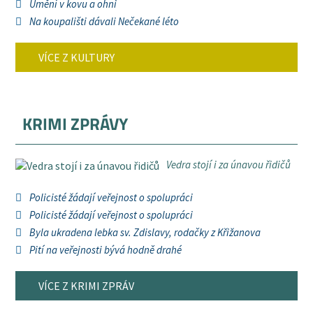
Umění v kovu a ohni
Na koupališti dávali Nečekané léto
VÍCE Z KULTURY
KRIMI ZPRÁVY
Vedra stojí i za únavou řidičů
Policisté žádají veřejnost o spolupráci
Policisté žádají veřejnost o spolupráci
Byla ukradena lebka sv. Zdislavy, rodačky z Křižanova
Pití na veřejnosti bývá hodně drahé
VÍCE Z KRIMI ZPRÁV