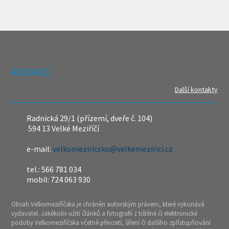
REDAKCE
Další kontakty
Radnická 29/1 (přízemí, dveře č. 104)
594 13 Velké Meziříčí
e-mail:
velkomeziricsko@velkemezirici.cz
tel.: 566 781 034
mobil: 724 063 930
Obsah Velkomeziříčska je chráněn autorským právem, které vykonává
vydavatel. Jakékoliv užití článků a fotografií z tištěné či elektronické
podoby Velkomeziříčska včetně převzetí, šíření či dalšího zpřístupňování