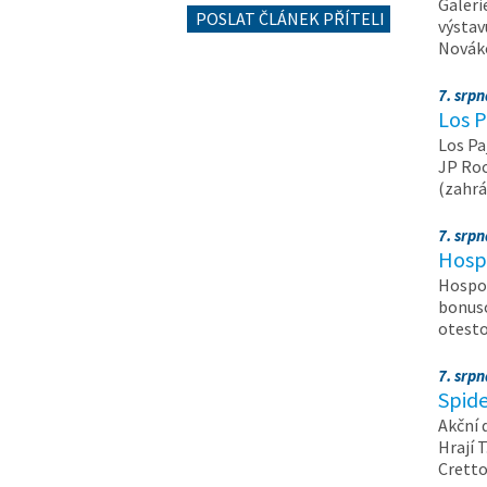
Galeri
POSLAT ČLÁNEK PŘÍTELI
výstav
Nováko
7. srp
Los P
Los Pa
JP Roc
(zahrá
7. srp
Hosp
Hospod
bonuso
otest
7. srp
Spide
Akční 
Hrají T
Crett