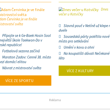
Dnes
večer u Kotvičky
dam Červinka je ve finále
istrovství světa
Slavná pouť v Netíně už klepe 
dveře
Připojte se k Ge-Baek Hosin Sool
Sousedská párty pokřtila nové
 největší škole Taekwon-Do v
místo pro setkávání
eské republice!
Umění v kovu a ohni
Fotbalová sezona začíná
Na koupališti dávali Nečekané
Maraton Zadov: Cenné 38. místo
léto
ezi domácí elitou
Návrat z mistrovství světa
VÍCE Z KULTURY
VÍCE ZE SPORTU
Reklama