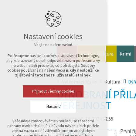
Nastavení cookies
Vítejte na našem webu!
Zprávy
Sport
Kultura
Krimi
Potřebujeme nastavit cookies a související technologie,
aby zobrazovaný obsah odpovídal vašim potřebám a vy
na webu nalezli přesně to, co potřebujete. Soubory
cookies používané na našem webu
nikdy neslouží ke
zjišťování totožnosti uživatelů stránek
.
Velkomeziříčsko
Kultura
Dýň
DÝŇOBRANÍ PŘIL
Přijmout všechny cookies
VEŘEJNOST
Nastavit
Zveřejněno 8. 10. 2024 12:55
Vaše údaje zpracováváme v souladu se zásadami
Technická cookies
ochrany osobních údajů z důvodu následujících potřeb:
nutná pro provozování webu
První ř
zpětná vazba od návštěvníků formou analytických
udržení kontextu stránek (session): případná
statistik používání webu, ukládání nebo přístup k