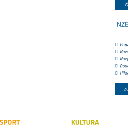
V
INZ
Prod
Nové
Nový
Douč
Hlíd
Z
SPORT
KULTURA