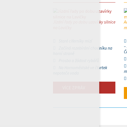
Jízdní řady po dobu uzavírky silnice
A
na Lavičky
m
Staré ciferníky mizí
–
Začíná rozebírání chodníku na
Č
horní straně
Prosba a žádost rybářů
Na Hornoměstské ve čtvrtek
m
nepoteče voda
VÍCE ZPRÁV