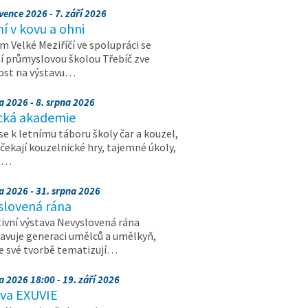
vence 2026 - 7. září 2026
 v kovu a ohni
 Velké Meziříčí ve spolupráci se
í průmyslovou školou Třebíč zve
ost na výstavu…
a 2026 - 8. srpna 2026
cká akademie
 se k letnímu táboru školy čar a kouzel,
 čekají kouzelnické hry, tajemné úkoly,
a…
a 2026 - 31. srpna 2026
slovená rána
ivní výstava Nevyslovená rána
avuje generaci umělců a umělkyň,
ve své tvorbě tematizují…
a 2026 18:00 - 19. září 2026
ava EXUVIE