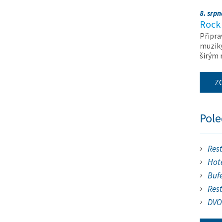
8. srp
Rock 
Připra
muziky
širým
Z
Pol
Res
Hote
Buf
Res
DVO