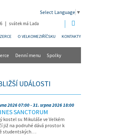
Select Language
▼
26 | svátek má Lada
NZERCE
O VELKOMEZIŘÍČSKU
KONTAKTY
erce
Denní menu
Spolky
BLIŽŠÍ UDÁLOSTI
rvna 2026 07:00 - 31. srpna 2026 18:00
INES SANCTORUM
ý kostel sv. Mikuláše ve Velkém
čí již na podruhé dává prostor k
vě studentských…