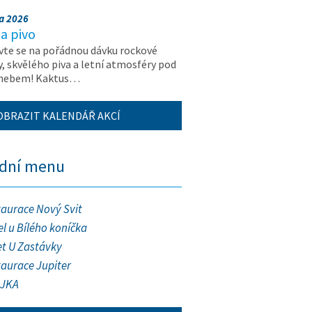
na 2026
a pivo
vte se na pořádnou dávku rockové
, skvělého piva a letní atmosféry pod
 nebem! Kaktus…
OBRAZIT KALENDÁŘ AKCÍ
ední menu
taurace Nový Svit
l u Bílého koníčka
et U Zastávky
taurace Jupiter
JKA