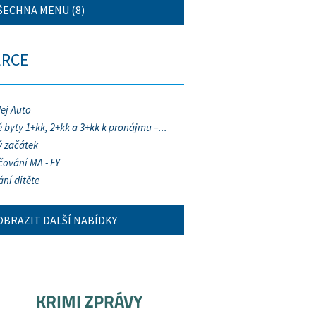
ŠECHNA MENU (8)
ERCE
ej Auto
 byty 1+kk, 2+kk a 3+kk k pronájmu –...
 začátek
ování MA - FY
ání dítěte
OBRAZIT DALŠÍ NABÍDKY
KRIMI ZPRÁVY