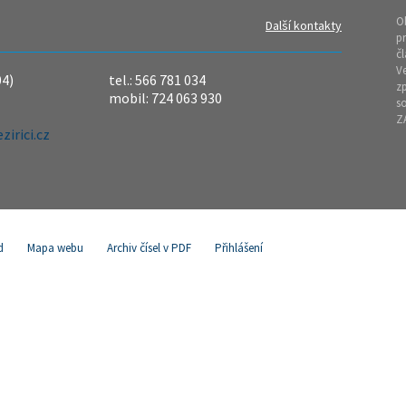
O
Další kontakty
pr
čl
Ve
04)
tel.: 566 781 034
z
mobil: 724 063 930
so
Z
irici.cz
d
Mapa webu
Archiv čísel v PDF
Přihlášení