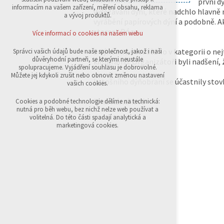
první d
přihlášení, volby jazyka, apod.
informacím na vašem zařízení, měření obsahu, reklama
vyřezávání dýní, které nadchlo hlavně 
a vývoj produktů.
vyrábění papírových dýní a podobně. A
Volitelná cookies
analytická pro anonymizované vyhodnocení
starost Dóza.
Více informací o cookies na našem webu
návštěvnosti
marketingová cookies (Google,Sklik)
S dýněmi se soutěžilo v kategorii o nejt
Správci vašich údajů bude naše společnost, jakož i naši
důvěryhodní partneři, se kterými neustále
kilogramů. Organizátoři byli nadšení,
Více informací o cookies na našem webu
spolupracujeme. Vyjádření souhlasu je dobrovolné.
Můžete jej kdykoli zrušit nebo obnovit změnou nastavení
Letošního dýňobraní se účastnily stovk
vašich cookies.
Přijmout všechny cookies
Tina Kárníková
Cookies a podobné technologie dělíme na technická:
nutná pro běh webu, bez nichž nelze web používat a
volitelná. Do této části spadají analytická a
Odmítnout vše
marketingová cookies.