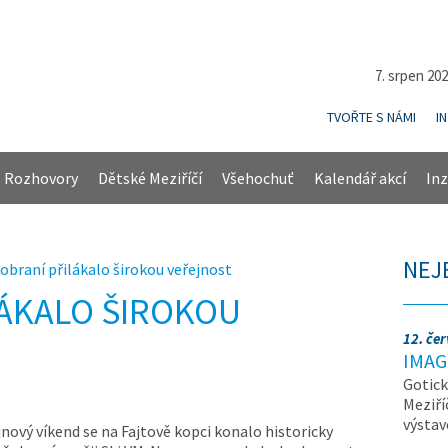
7. srpen 20
TVOŘTE S NÁMI
I
Rozhovory
Dětské Meziříčí
Všehochuť
Kalendář akcí
Inz
NEJ
obraní přilákalo širokou veřejnost
ÁKALO ŠIROKOU
12. če
IMAG
Gotick
Meziří
výsta
íjnový víkend se na Fajtově kopci konalo historicky