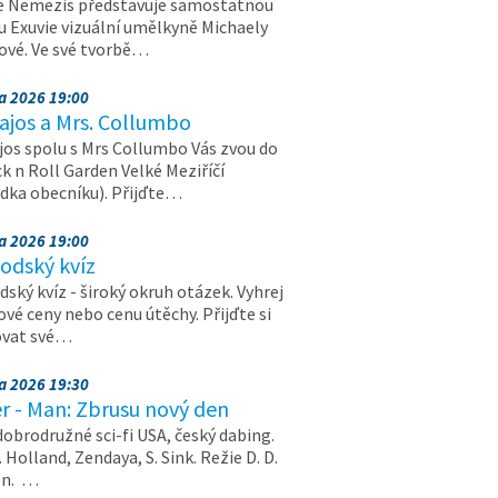
e Nemezis představuje samostatnou
u Exuvie vizuální umělkyně Michaely
vé. Ve své tvorbě…
na 2026 19:00
ajos a Mrs. Collumbo
jos spolu s Mrs Collumbo Vás zvou do
k n Roll Garden Velké Meziříčí
dka obecníku). Přijďte…
na 2026 19:00
odský kvíz
ský kvíz - široký okruh otázek. Vyhrej
vé ceny nebo cenu útěchy. Přijďte si
ovat své…
na 2026 19:30
r - Man: Zbrusu nový den
dobrodružné sci-fi USA, český dabing.
. Holland, Zendaya, S. Sink. Režie D. D.
on. …