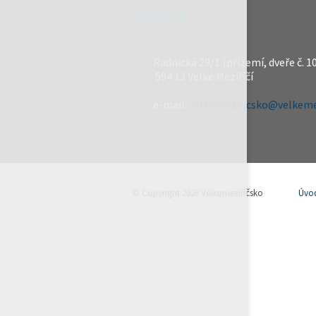
REDAKCE
Radnická 29/1 (přízemí, dveře č. 1
594 13 Velké Meziříčí
e-mail:
velkomeziricsko@velkemez
© Copyright 2026 Velkomeziříčsko
Úvo