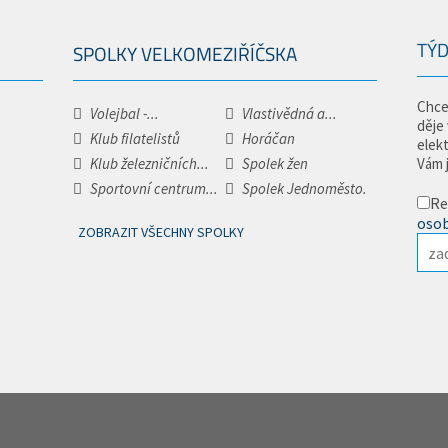
TÝD
SPOLKY VELKOMEZIŘÍČSKA
Chce
Volejbal -...
Vlastivědná a...
děje
Klub filatelistů
Horáčan
elek
Klub železničních...
Spolek žen
Vám 
Sportovní centrum...
Spolek Jednoměsto.
Re
osob
ZOBRAZIT VŠECHNY SPOLKY