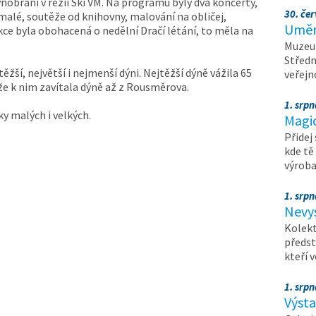
ýňobraní v režii Ski VM. Na programu byly dva koncerty,
30. čer
malé, soutěže od knihovny, malování na obličej,
Umění
kce byla obohacená o nedělní Dračí létání, to měla na
Muzeum
Středn
ěžší, největší i nejmenší dýni. Nejtěžší dýně vážila 65
veřejn
 že k nim zavítala dýně až z Rousměrova.
1. srpn
y malých i velkých.
Magi
Přidej
kde tě
výrob
1. srpn
Nevy
Kolekt
předst
kteří 
1. srpn
Výst