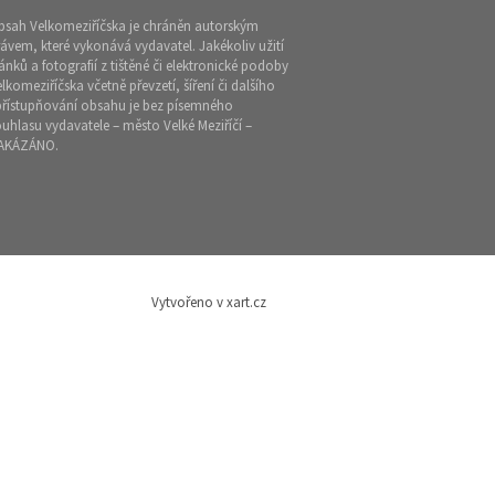
bsah Velkomeziříčska je chráněn autorským
ávem, které vykonává vydavatel. Jakékoliv užití
ánků a fotografií z tištěné či elektronické podoby
lkomeziříčska včetně převzetí, šíření či dalšího
přístupňování obsahu je bez písemného
uhlasu vydavatele – město Velké Meziříčí –
AKÁZÁNO.
Vytvořeno v xart.cz