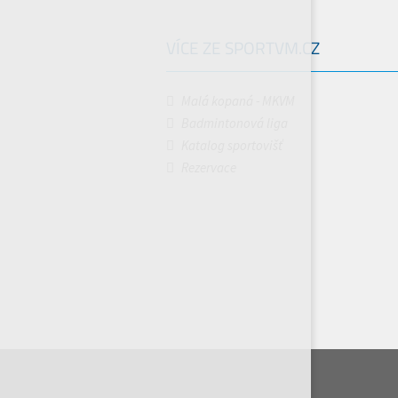
VÍCE ZE SPORTVM.CZ
Malá kopaná - MKVM
Badmintonová liga
Katalog sportovišť
Rezervace