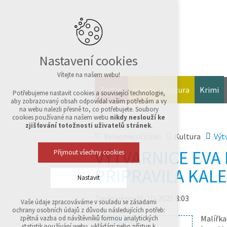
Nastavení cookies
Vítejte na našem webu!
Zprávy
Sport
Kultura
Krimi
Potřebujeme nastavit cookies a související technologie,
aby zobrazovaný obsah odpovídal vašim potřebám a vy
na webu nalezli přesně to, co potřebujete. Soubory
cookies používané na našem webu
nikdy neslouží ke
zjišťování totožnosti uživatelů stránek
.
Velkomeziříčsko
Kultura
Výt
VÝTVARNICE EVA
Přijmout všechny cookies
PŘIPRAVILA KAL
Nastavit
Zveřejněno 30. 10. 2025 8:03
Vaše údaje zpracováváme v souladu se zásadami
Technická cookies
ochrany osobních údajů z důvodu následujících potřeb:
nutná pro provozování webu
Malířka
zpětná vazba od návštěvníků formou analytických
udržení kontextu stránek (session): případná
statistik používání webu, ukládání nebo přístup k