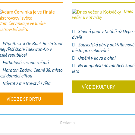
Dnes
večer u Kotvičky
dam Červinka je ve finále
istrovství světa
Slavná pouť v Netíně už klepe 
dveře
Připojte se k Ge-Baek Hosin Sool
Sousedská párty pokřtila nové
 největší škole Taekwon-Do v
místo pro setkávání
eské republice!
Umění v kovu a ohni
Fotbalová sezona začíná
Na koupališti dávali Nečekané
Maraton Zadov: Cenné 38. místo
léto
ezi domácí elitou
Návrat z mistrovství světa
VÍCE Z KULTURY
VÍCE ZE SPORTU
Reklama