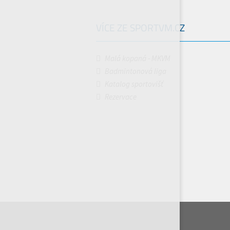
VÍCE ZE SPORTVM.CZ
Malá kopaná - MKVM
Badmintonová liga
Katalog sportovišť
Rezervace