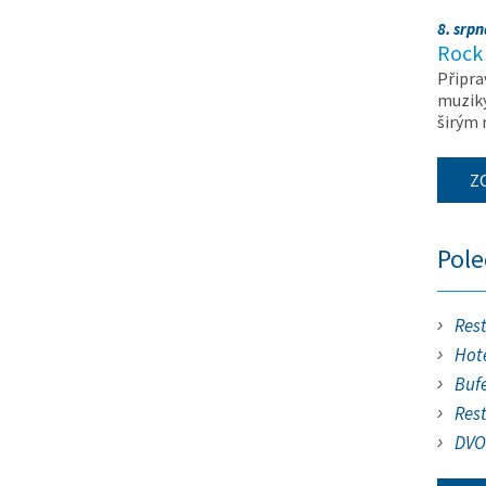
8. srp
Rock 
Připra
muziky
širým
Z
Pol
Res
Hote
Buf
Res
DVO