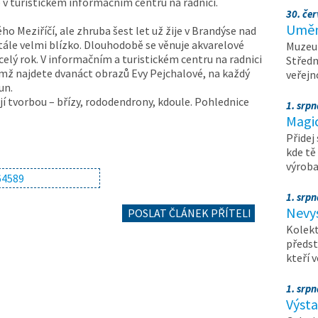
e v turistickém informačním centru na radnici.
30. čer
Umění
o Meziříčí, ale zhruba šest let už žije v Brandýse nad
le velmi blízko. Dlouhodobě se věnuje akvarelové
Muzeum
elý rok. V informačním a turistickém centru na radnici
Středn
němž najdete dvanáct obrazů Evy Pejchalové, na každý
veřejn
un.
její tvorbou – břízy, rododendrony, kdoule. Pohlednice
1. srpn
Magi
Přidej
kde tě
výrob
1. srpn
Nevy
POSLAT ČLÁNEK PŘÍTELI
Kolekt
předst
kteří 
1. srpn
Výst