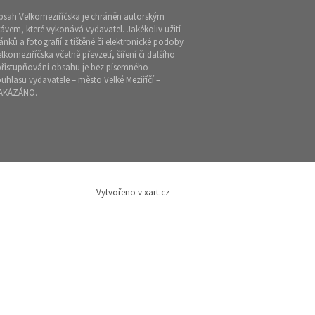
bsah Velkomeziříčska je chráněn autorským
ávem, které vykonává vydavatel. Jakékoliv užití
ánků a fotografií z tištěné či elektronické podoby
lkomeziříčska včetně převzetí, šíření či dalšího
přístupňování obsahu je bez písemného
uhlasu vydavatele – město Velké Meziříčí –
AKÁZÁNO.
Vytvořeno v xart.cz