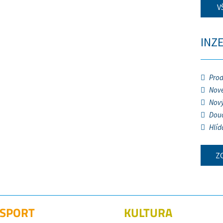
V
INZ
Prod
Nové
Nový
Douč
Hlíd
Z
SPORT
KULTURA