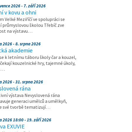
vence 2026 - 7. září 2026
 v kovu a ohni
 Velké Meziříčí ve spolupráci se
í průmyslovou školou Třebíč zve
ost na výstavu…
a 2026 - 8. srpna 2026
cká akademie
 se k letnímu táboru školy čar a kouzel,
 čekají kouzelnické hry, tajemné úkoly,
a…
a 2026 - 31. srpna 2026
slovená rána
ivní výstava Nevyslovená rána
avuje generaci umělců a umělkyň,
ve své tvorbě tematizují…
a 2026 18:00 - 19. září 2026
ava EXUVIE