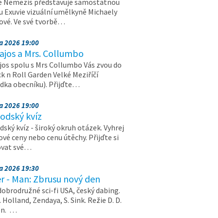
e Nemezis představuje samostatnou
u Exuvie vizuální umělkyně Michaely
vé. Ve své tvorbě…
na 2026 19:00
ajos a Mrs. Collumbo
jos spolu s Mrs Collumbo Vás zvou do
k n Roll Garden Velké Meziříčí
dka obecníku). Přijďte…
na 2026 19:00
odský kvíz
ský kvíz - široký okruh otázek. Vyhrej
vé ceny nebo cenu útěchy. Přijďte si
ovat své…
na 2026 19:30
r - Man: Zbrusu nový den
dobrodružné sci-fi USA, český dabing.
. Holland, Zendaya, S. Sink. Režie D. D.
on. …