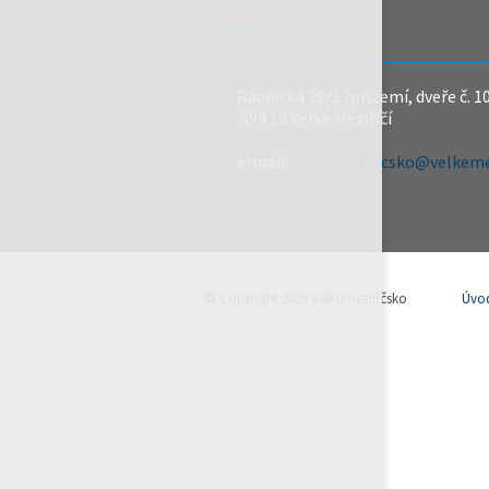
REDAKCE
Radnická 29/1 (přízemí, dveře č. 1
594 13 Velké Meziříčí
e-mail:
velkomeziricsko@velkemez
© Copyright 2026 Velkomeziříčsko
Úvo