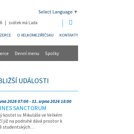
Select Language
▼
26 | svátek má Lada
NZERCE
O VELKOMEZIŘÍČSKU
KONTAKTY
erce
Denní menu
Spolky
BLIŽŠÍ UDÁLOSTI
rvna 2026 07:00 - 31. srpna 2026 18:00
INES SANCTORUM
ý kostel sv. Mikuláše ve Velkém
čí již na podruhé dává prostor k
vě studentských…