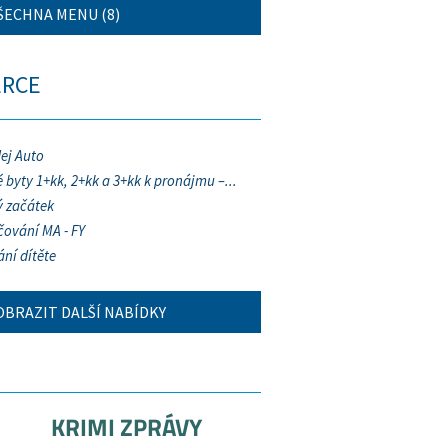
ŠECHNA MENU (8)
ERCE
ej Auto
 byty 1+kk, 2+kk a 3+kk k pronájmu –...
 začátek
ování MA - FY
ání dítěte
OBRAZIT DALŠÍ NABÍDKY
KRIMI ZPRÁVY