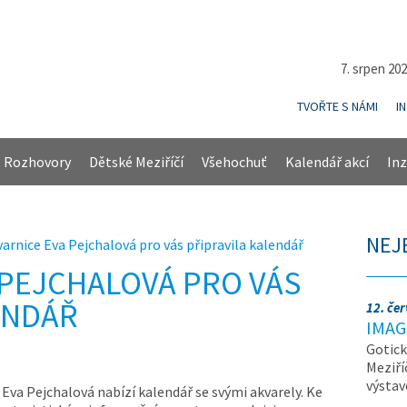
7. srpen 20
TVOŘTE S NÁMI
I
Rozhovory
Dětské Meziříčí
Všehochuť
Kalendář akcí
Inz
NEJ
varnice Eva Pejchalová pro vás připravila kalendář
 PEJCHALOVÁ PRO VÁS
ENDÁŘ
12. če
IMAG
Gotick
Meziří
výsta
 Eva Pejchalová nabízí kalendář se svými akvarely. Ke