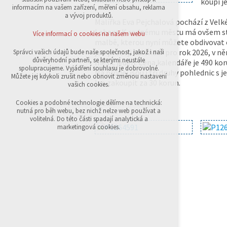
koupi j
přihlášení, volby jazyka, apod.
informacím na vašem zařízení, měření obsahu, reklama
a vývoj produktů.
Malířka Eva Pejchalová pochází z Velkéh
Volitelná cookies
analytická pro anonymizované vyhodnocení
Labem. K rodnému městu má ovšem stá
Více informací o cookies na našem webu
návštěvnosti
malbě, kterou nyní můžete obdivovat c
marketingová cookies (Google,Sklik)
je v prodeji kalendář pro rok 2026, v 
Správci vašich údajů bude naše společnost, jakož i naši
důvěryhodní partneři, se kterými neustále
měsíc jeden. Cena kalendáře je 490 kor
Více informací o cookies na našem webu
spolupracujeme. Vyjádření souhlasu je dobrovolné.
Na prodej jsou i tři druhy pohlednic s 
Můžete jej kdykoli zrušit nebo obnovit změnou nastavení
lze zakoupit za 30 korun.
vašich cookies.
Přijmout všechny cookies
-pch-
Cookies a podobné technologie dělíme na technická:
nutná pro běh webu, bez nichž nelze web používat a
volitelná. Do této části spadají analytická a
Odmítnout vše
marketingová cookies.