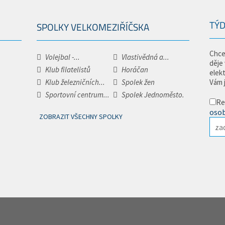
TÝD
SPOLKY VELKOMEZIŘÍČSKA
Chce
Volejbal -...
Vlastivědná a...
děje
Klub filatelistů
Horáčan
elek
Klub železničních...
Spolek žen
Vám 
Sportovní centrum...
Spolek Jednoměsto.
Re
osob
ZOBRAZIT VŠECHNY SPOLKY