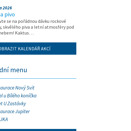
na 2026
a pivo
vte se na pořádnou dávku rockové
, skvělého piva a letní atmosféry pod
 nebem! Kaktus…
OBRAZIT KALENDÁŘ AKCÍ
ední menu
taurace Nový Svit
l u Bílého koníčka
et U Zastávky
taurace Jupiter
JKA