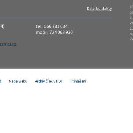
O
Další kontakty
pr
čl
Ve
04)
tel.: 566 781 034
z
mobil: 724 063 930
so
Z
irici.cz
d
Mapa webu
Archiv čísel v PDF
Přihlášení