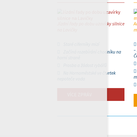
Jízdní řady po dobu uzavírky silnice
A
na Lavičky
m
Staré ciferníky mizí
–
Začíná rozebírání chodníku na
Č
horní straně
Prosba a žádost rybářů
Na Hornoměstské ve čtvrtek
m
nepoteče voda
VÍCE ZPRÁV