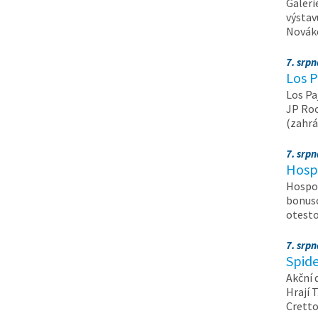
Galeri
výstav
Nováko
7. srp
Los P
Los Pa
JP Roc
(zahrá
7. srp
Hosp
Hospod
bonuso
otest
7. srp
Spide
Akční 
Hrají T
Crett