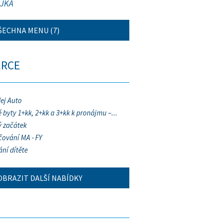
JKA
ŠECHNA MENU (7)
ERCE
ej Auto
 byty 1+kk, 2+kk a 3+kk k pronájmu –...
 začátek
ování MA - FY
ání dítěte
OBRAZIT DALŠÍ NABÍDKY