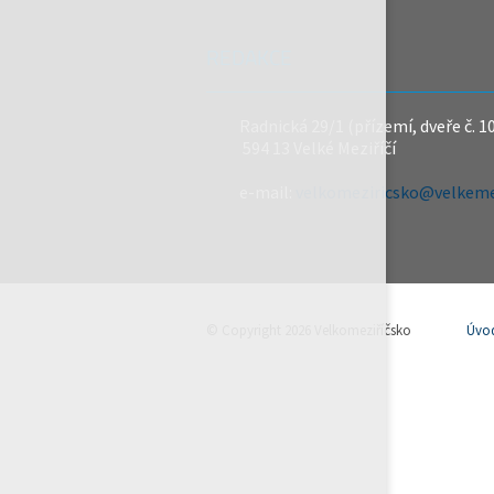
REDAKCE
Radnická 29/1 (přízemí, dveře č. 1
594 13 Velké Meziříčí
e-mail:
velkomeziricsko@velkemez
© Copyright 2026 Velkomeziříčsko
Úvo