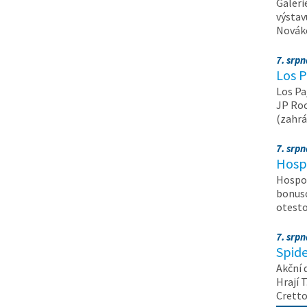
Galeri
výstav
Nováko
7. srp
Los P
Los Pa
JP Roc
(zahrá
7. srp
Hosp
Hospod
bonuso
otest
7. srp
Spide
Akční 
Hrají T
Crett