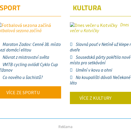
SPORT
KULTURA
Dnes
otbalová sezona začíná
večer u Kotvičky
Maraton Zadov: Cenné 38. místo
Slavná pouť v Netíně už klepe 
ezi domácí elitou
dveře
Návrat z mistrovství světa
Sousedská párty pokřtila nové
místo pro setkávání
VMTB cycling ovládl Cyklo Cup
řižanov
Umění v kovu a ohni
Co nového u šachistů?
Na koupališti dávali Nečekané
léto
VÍCE ZE SPORTU
VÍCE Z KULTURY
Reklama