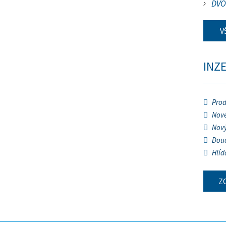
DVO
V
INZ
Prod
Nové
Nový
Douč
Hlíd
Z