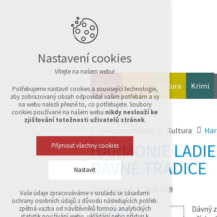
Nastavení cookies
Vítejte na našem webu!
Zprávy
Sport
Kultura
Krimi
Potřebujeme nastavit cookies a související technologie,
aby zobrazovaný obsah odpovídal vašim potřebám a vy
na webu nalezli přesně to, co potřebujete. Soubory
cookies používané na našem webu
nikdy neslouží ke
zjišťování totožnosti uživatelů stránek
.
Velkomeziříčsko
Kultura
Har
HARMONIE LADIE
Přijmout všechny cookies
DÁVNÉ TRADICE
Nastavit
Zveřejněno 8. 6. 2026 9:29
Vaše údaje zpracováváme v souladu se zásadami
Technická cookies
ochrany osobních údajů z důvodu následujících potřeb:
nutná pro provozování webu
Dávný z
zpětná vazba od návštěvníků formou analytických
udržení kontextu stránek (session): případná
statistik používání webu, ukládání nebo přístup k