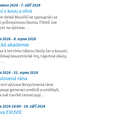
vence 2026 - 7. září 2026
 v kovu a ohni
 Velké Meziříčí ve spolupráci se
í průmyslovou školou Třebíč zve
ost na výstavu…
a 2026 - 8. srpna 2026
cká akademie
 se k letnímu táboru školy čar a kouzel,
 čekají kouzelnické hry, tajemné úkoly,
a…
a 2026 - 31. srpna 2026
slovená rána
ivní výstava Nevyslovená rána
avuje generaci umělců a umělkyň,
ve své tvorbě tematizují…
a 2026 18:00 - 19. září 2026
ava EXUVIE