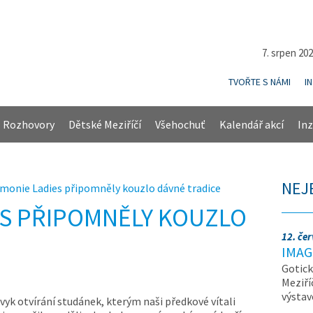
7. srpen 20
TVOŘTE S NÁMI
I
Rozhovory
Dětské Meziříčí
Všehochuť
Kalendář akcí
Inz
NEJ
monie Ladies připomněly kouzlo dávné tradice
S PŘIPOMNĚLY KOUZLO
12. če
IMAG
Gotick
Meziří
výsta
vyk otvírání studánek, kterým naši předkové vítali