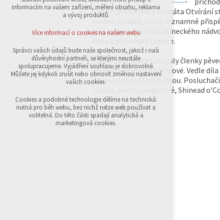
příchod
přihlášení, volby jazyka, apod.
informacím na vašem zařízení, měření obsahu, reklama
Tradici připomněla kantáta Otvírání s
a vývoj produktů.
jímavá skladba, která významně přis
Volitelná cookies
analytická pro anonymizované vyhodnocení
Historické prostředí zámeckého nádvo
Více informací o cookies na našem webu
návštěvnosti
kouzlo starobylé tradice.
marketingová cookies (Google,Sklik)
Správci vašich údajů bude naše společnost, jakož i naši
důvěryhodní partneři, se kterými neustále
Hudebního pásma se ujaly členky pěv
Více informací o cookies na našem webu
spolupracujeme. Vyjádření souhlasu je dobrovolné.
Ubrové a Andrey Svobodové. Vedle díla
Můžete jej kdykoli zrušit nebo obnovit změnou nastavení
lidovou i populární hudbou. Posluchač
vašich cookies.
Lukáše, Anety Langerové, Shinead o’Co
Přijmout všechny cookies
Cookies a podobné technologie dělíme na technická:
nutná pro běh webu, bez nichž nelze web používat a
Martina Váchová
volitelná. Do této části spadají analytická a
Odmítnout vše
marketingová cookies.