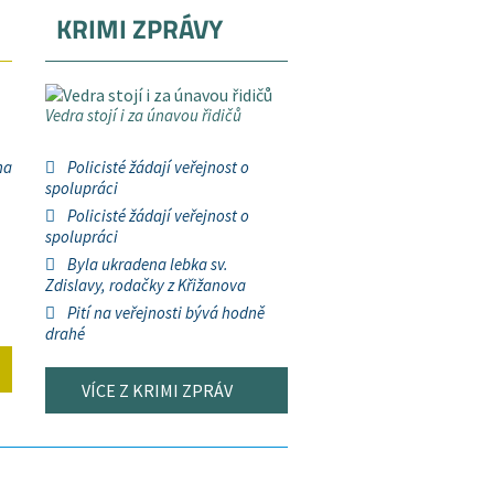
KRIMI ZPRÁVY
Vedra stojí i za únavou řidičů
na
Policisté žádají veřejnost o
spolupráci
Policisté žádají veřejnost o
spolupráci
Byla ukradena lebka sv.
Zdislavy, rodačky z Křižanova
Pití na veřejnosti bývá hodně
drahé
VÍCE Z KRIMI ZPRÁV