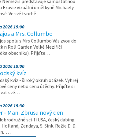
e Nemezis představuje samostatnou
u Exuvie vizuální umělkyně Michaely
vé. Ve své tvorbě…
na 2026 19:00
ajos a Mrs. Collumbo
jos spolu s Mrs Collumbo Vás zvou do
k n Roll Garden Velké Meziříčí
dka obecníku). Přijďte…
na 2026 19:00
odský kvíz
ský kvíz - široký okruh otázek. Vyhrej
vé ceny nebo cenu útěchy. Přijďte si
ovat své…
na 2026 19:30
r - Man: Zbrusu nový den
dobrodružné sci-fi USA, český dabing.
. Holland, Zendaya, S. Sink. Režie D. D.
on. …