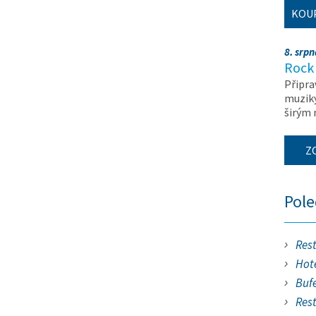
KOU
8. srp
Rock 
Připra
muziky
širým
Z
Pol
Res
Hote
Buf
Res