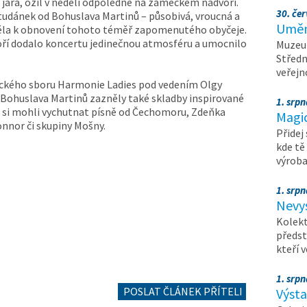
 jara, ožil v neděli odpoledne na zámeckém nádvoří.
30. čer
tudánek od Bohuslava Martinů – působivá, vroucná a
Umění
pěla k obnovení tohoto téměř zapomenutého obyčeje.
ří dodalo koncertu jedinečnou atmosféru a umocnilo
Muzeum
Středn
veřejn
eckého sboru Harmonie Ladies pod vedením Olgy
 Bohuslava Martinů zazněly také skladby inspirované
1. srpn
i si mohli vychutnat písně od Čechomoru, Zdeňka
Magi
nnor či skupiny Mošny.
Přidej
kde tě
výrob
1. srpn
Nevy
Kolekt
předst
kteří 
1. srpn
POSLAT ČLÁNEK PŘÍTELI
Výst