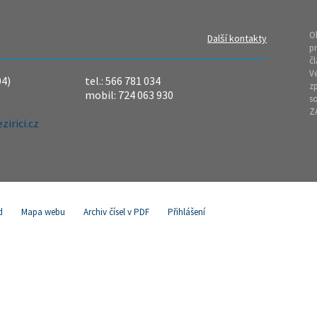
O
Další kontakty
pr
čl
Ve
04)
tel.: 566 781 034
z
mobil: 724 063 930
so
Z
irici.cz
d
Mapa webu
Archiv čísel v PDF
Přihlášení