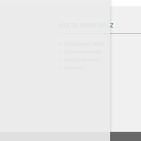
VÍCE ZE SPORTVM.CZ
Malá kopaná - MKVM
Badmintonová liga
Katalog sportovišť
Rezervace