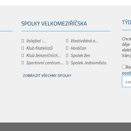
TÝD
SPOLKY VELKOMEZIŘÍČSKA
Chce
Volejbal -...
Vlastivědná a...
děje
Klub filatelistů
Horáčan
elek
Klub železničních...
Spolek žen
Vám 
Sportovní centrum...
Spolek Jednoměsto.
Re
osob
ZOBRAZIT VŠECHNY SPOLKY