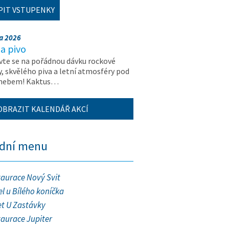
PIT VSTUPENKY
na 2026
a pivo
vte se na pořádnou dávku rockové
, skvělého piva a letní atmosféry pod
 nebem! Kaktus…
OBRAZIT KALENDÁŘ AKCÍ
ední menu
taurace Nový Svit
l u Bílého koníčka
et U Zastávky
taurace Jupiter