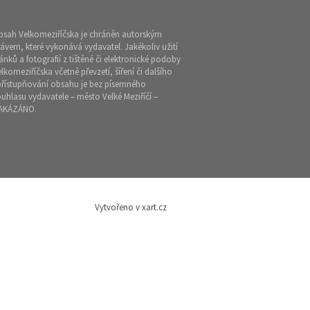
bsah Velkomeziříčska je chráněn autorským
ávem, které vykonává vydavatel. Jakékoliv užití
ánků a fotografií z tištěné či elektronické podoby
lkomeziříčska včetně převzetí, šíření či dalšího
přístupňování obsahu je bez písemného
uhlasu vydavatele – město Velké Meziříčí –
AKÁZÁNO.
Vytvořeno v xart.cz