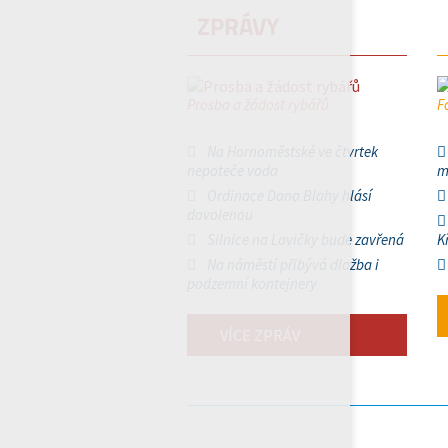
ZPRÁVY
Prosba a žádost rybářů
F
Na Hornoměstské ve čtvrtek
nepoteče voda
m
Ordinace Dana Blahy hlásí
dovolenou
Silnice na Lavičky bude zavřená
K
Na náměstí přibývá dlažba i
podzemní kontejnery
VÍCE ZPRÁV