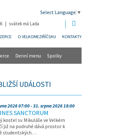
Select Language
▼
26 | svátek má Lada
NZERCE
O VELKOMEZIŘÍČSKU
KONTAKTY
erce
Denní menu
Spolky
BLIŽŠÍ UDÁLOSTI
rvna 2026 07:00 - 31. srpna 2026 18:00
INES SANCTORUM
ý kostel sv. Mikuláše ve Velkém
čí již na podruhé dává prostor k
vě studentských…