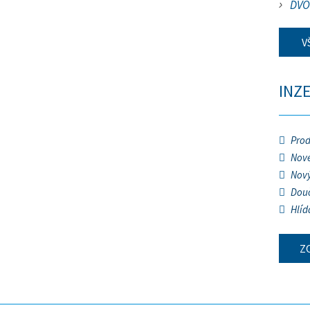
DVO
V
INZ
Prod
Nové
Nový
Douč
Hlíd
Z