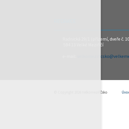
REDAKCE
Radnická 29/1 (přízemí, dveře č. 1
594 13 Velké Meziříčí
e-mail:
velkomeziricsko@velkemez
© Copyright 2026 Velkomeziříčsko
Úvo