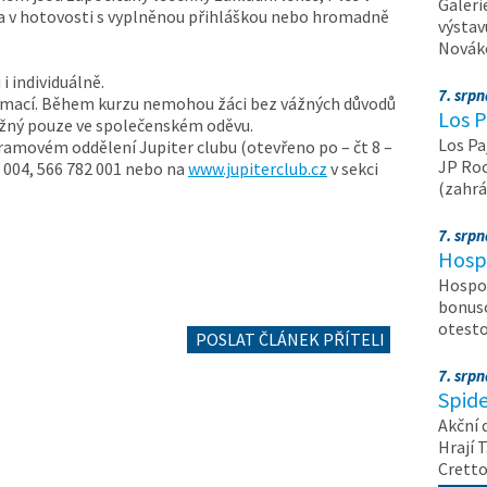
Galeri
ba v hotovosti s vyplněnou přihláškou nebo hromadně
výstav
Nováko
i individuálně.
7. srp
timací. Během kurzu nemohou žáci bez vážných důvodů
Los P
možný pouze ve společenském oděvu.
Los Pa
ramovém oddělení Jupiter clubu (otevřeno po – čt 8 –
JP Roc
82 004, 566 782 001 nebo na
www.jupiterclub.cz
v sekci
(zahrá
7. srp
Hosp
Hospod
bonuso
otest
POSLAT ČLÁNEK PŘÍTELI
7. srp
Spide
Akční 
Hrají T
Crett