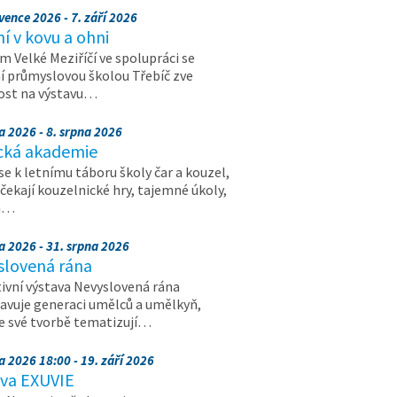
vence 2026 - 7. září 2026
 v kovu a ohni
 Velké Meziříčí ve spolupráci se
í průmyslovou školou Třebíč zve
ost na výstavu…
a 2026 - 8. srpna 2026
cká akademie
 se k letnímu táboru školy čar a kouzel,
 čekají kouzelnické hry, tajemné úkoly,
a…
a 2026 - 31. srpna 2026
slovená rána
ivní výstava Nevyslovená rána
avuje generaci umělců a umělkyň,
ve své tvorbě tematizují…
a 2026 18:00 - 19. září 2026
ava EXUVIE