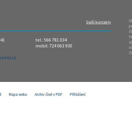
O
Další kontakty
pr
čl
Ve
04)
tel.: 566 781 034
z
mobil: 724 063 930
so
Z
irici.cz
d
Mapa webu
Archiv čísel v PDF
Přihlášení