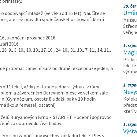
 přihlášky.
30. čer
Umění
o dospívající mládež (ve věku od 16 let). Naučíte se
ce, ale též pravidla společenského chování, která
Muzeum
Středn
veřejn
016, ukončení prosinec 2016.
září 2016.
1. srpn
9., 3. 10., 10. 10., 17. 10., 24. 10., 31. 10., 7. 11., 14. 11.,
Magi
Přidej
kde tě
ude probíhat taneční kurz od druhé lekce pouze jeden, a
výrob
1. srpn
m 11 lekcí, vždy postupně jedna v týdnu a v rámci
Nevy
 v bílém a závěrečném Barevném plese ve velkém sále
din (Gymnázium, ostatní) a další pak v 19 hodin
Kolekt
ná škola řemesel, ostatní).
předst
kteří 
anželů Buryanových Brno - STARLET. Hudební doprovod
užené za doprovodu živé hudby.
1. srpn
Výst
ném jsou započítány všechny základní lekce, Ples v