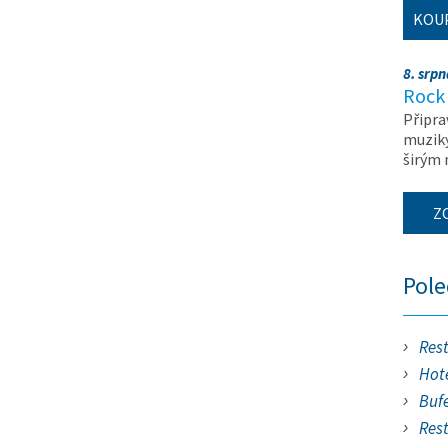
KOU
8. srp
Rock 
Připra
muziky
širým
Z
Pol
Res
Hote
Buf
Res