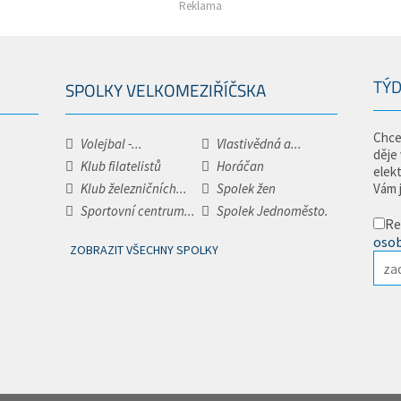
Reklama
TÝD
SPOLKY VELKOMEZIŘÍČSKA
Chce
Volejbal -...
Vlastivědná a...
děje
Klub filatelistů
Horáčan
elek
Klub železničních...
Spolek žen
Vám 
Sportovní centrum...
Spolek Jednoměsto.
Re
osob
ZOBRAZIT VŠECHNY SPOLKY