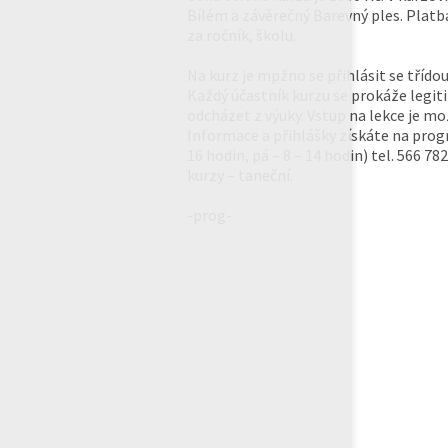
Bílém a závěrečný Barevný ples. Plat
za ročník, školu.
Na kurz je mpžno se přihlásit se třídou 
Každý účastník kurzu se prokáže legi
odcházet z výuky. Vstup na lekce je 
Informace a přihlášky získáte na prog
16 hodin, pá – 8 – 14 hodin) tel. 566 7
kurzy – taneční.
-prog-