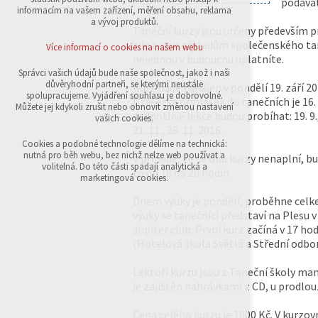
podávat
přihlášení, volby jazyka, apod.
informacím na vašem zařízení, měření obsahu, reklama
a vývoj produktů.
Taneční kurzy jsou určeny především pr
Volitelná cookies
analytická pro anonymizované vyhodnocení
zde nejen základům společenského tan
Více informací o cookies na našem webu
návštěvnosti
nejednou v budoucnu uplatníte.
marketingová cookies (Google,Sklik)
Správci vašich údajů bude naše společnost, jakož i naši
důvěryhodní partneři, se kterými neustále
Kurz bude zahájen v pondělí 19. září 2
Více informací o cookies na našem webu
spolupracujeme. Vyjádření souhlasu je dobrovolné.
Uzávěrka přihlášek do tanečních je 16. 
Můžete jej kdykoli zrušit nebo obnovit změnou nastavení
Jednotlivé lekce budou probíhat: 19. 9., 26. 
vašich cookies.
21. 11., 28. 11. 2016.
Přijmout všechny cookies
Cookies a podobné technologie dělíme na technická:
nutná pro běh webu, bez nichž nelze web používat a
V případě, že se oba kurzy nenaplní, b
volitelná. Do této části spadají analytická a
to od 18 do 20 hodin.
Odmítnout vše
marketingová cookies.
Dnem výuky je pondělí, proběhne celke
výuky se tanečníci představí na Plesu
Jupiter club. První kurz začíná v 17 ho
(Hotelová škola Světlá a Střední odbor
Lektoři kurzu jsou z Taneční školy m
je zajištěn nahrávkami z CD, u prodlo
Cena celého kurzu je 1000 Kč. V kurzov