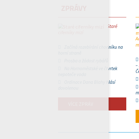
ZPRÁVY
Staré
ciferníky mizí
A
m
Začíná rozebírání chodníku na
horní straně
Prosba a žádost rybářů
–
Na Hornoměstské ve čtvrtek
Č
nepoteče voda
Ordinace Dana Blahy hlásí
dovolenou
m
VÍCE ZPRÁV