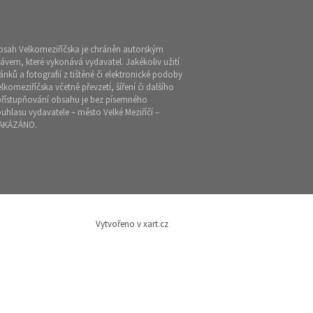
bsah Velkomeziříčska je chráněn autorským
ávem, které vykonává vydavatel. Jakékoliv užití
ánků a fotografií z tištěné či elektronické podoby
lkomeziříčska včetně převzetí, šíření či dalšího
přístupňování obsahu je bez písemného
uhlasu vydavatele – město Velké Meziříčí –
AKÁZÁNO.
Vytvořeno v xart.cz