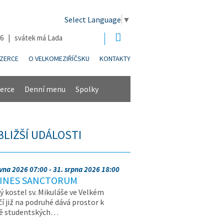
Select Language
▼
26 | svátek má Lada
NZERCE
O VELKOMEZIŘÍČSKU
KONTAKTY
erce
Denní menu
Spolky
BLIŽŠÍ UDÁLOSTI
rvna 2026 07:00 - 31. srpna 2026 18:00
INES SANCTORUM
ý kostel sv. Mikuláše ve Velkém
čí již na podruhé dává prostor k
vě studentských…