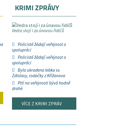
KRIMI ZPRÁVY
Vedra stojí i za únavou řidičů
na
Policisté žádají veřejnost o
spolupráci
Policisté žádají veřejnost o
spolupráci
Byla ukradena lebka sv.
Zdislavy, rodačky z Křižanova
Pití na veřejnosti bývá hodně
drahé
VÍCE Z KRIMI ZPRÁV