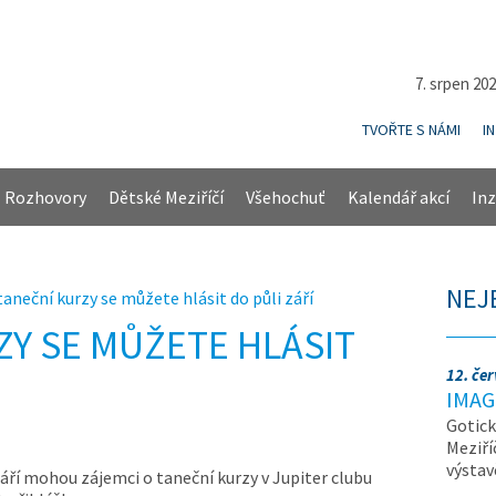
7. srpen 20
TVOŘTE S NÁMI
I
Rozhovory
Dětské Meziříčí
Všehochuť
Kalendář akcí
Inz
NEJ
taneční kurzy se můžete hlásit do půli září
ZY SE MŮŽETE HLÁSIT
12. če
IMAG
Gotick
Meziří
výsta
září mohou zájemci o taneční kurzy v Jupiter clubu