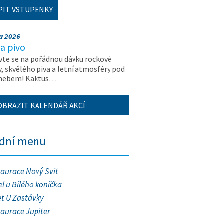
PIT VSTUPENKY
na 2026
a pivo
vte se na pořádnou dávku rockové
, skvělého piva a letní atmosféry pod
 nebem! Kaktus…
OBRAZIT KALENDÁŘ AKCÍ
ední menu
taurace Nový Svit
l u Bílého koníčka
et U Zastávky
taurace Jupiter