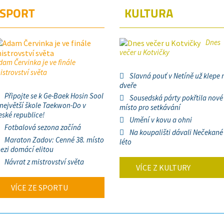
SPORT
KULTURA
Dnes
večer u Kotvičky
dam Červinka je ve finále
istrovství světa
Slavná pouť v Netíně už klepe 
dveře
Připojte se k Ge-Baek Hosin Sool
Sousedská párty pokřtila nové
 největší škole Taekwon-Do v
místo pro setkávání
eské republice!
Umění v kovu a ohni
Fotbalová sezona začíná
Na koupališti dávali Nečekané
Maraton Zadov: Cenné 38. místo
léto
ezi domácí elitou
Návrat z mistrovství světa
VÍCE Z KULTURY
VÍCE ZE SPORTU