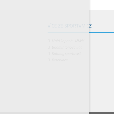
VÍCE ZE SPORTVM.CZ
Malá kopaná - MKVM
Badmintonová liga
Katalog sportovišť
Rezervace