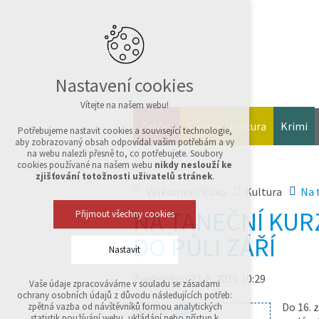
Nastavení cookies
Vítejte na našem webu!
Zprávy
Sport
Kultura
Krimi
Potřebujeme nastavit cookies a související technologie,
aby zobrazovaný obsah odpovídal vašim potřebám a vy
na webu nalezli přesně to, co potřebujete. Soubory
cookies používané na našem webu
nikdy neslouží ke
zjišťování totožnosti uživatelů stránek
.
Velkomeziříčsko
Kultura
Na 
NA TANEČNÍ KUR
Přijmout všechny cookies
DO PŮLI ZÁŘÍ
Nastavit
Zveřejněno 23. 8. 2016 10:29
Vaše údaje zpracováváme v souladu se zásadami
Technická cookies
ochrany osobních údajů z důvodu následujících potřeb:
nutná pro provozování webu
Do 16. 
zpětná vazba od návštěvníků formou analytických
udržení kontextu stránek (session): případná
statistik používání webu, ukládání nebo přístup k