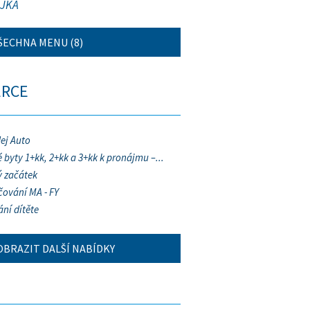
JKA
ŠECHNA MENU (8)
ERCE
ej Auto
 byty 1+kk, 2+kk a 3+kk k pronájmu –...
 začátek
ování MA - FY
ání dítěte
OBRAZIT DALŠÍ NABÍDKY