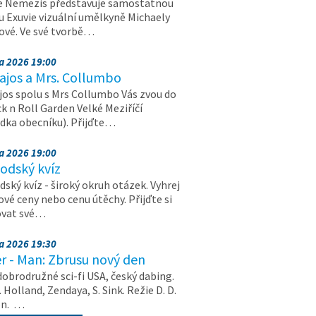
e Nemezis představuje samostatnou
u Exuvie vizuální umělkyně Michaely
vé. Ve své tvorbě…
na 2026 19:00
ajos a Mrs. Collumbo
jos spolu s Mrs Collumbo Vás zvou do
k n Roll Garden Velké Meziříčí
dka obecníku). Přijďte…
na 2026 19:00
odský kvíz
ský kvíz - široký okruh otázek. Vyhrej
vé ceny nebo cenu útěchy. Přijďte si
ovat své…
na 2026 19:30
r - Man: Zbrusu nový den
dobrodružné sci-fi USA, český dabing.
. Holland, Zendaya, S. Sink. Režie D. D.
on. …