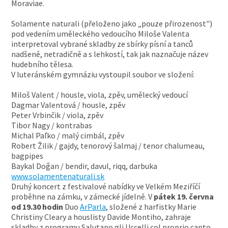
Moraviae.
Solamente naturali (přeloženo jako „pouze přirozenost")
pod vedením uměleckého vedoucího Miloše Valenta
interpretoval vybrané skladby ze sbírky písní a tanců
nadšeně, netradičně a s lehkostí, tak jak naznačuje název
hudebního tělesa.
V luteránském gymnáziu vystoupil soubor ve složení:
Miloš Valent / housle, viola, zpěv, umělecký vedoucí
Dagmar Valentová / housle, zpěv
Peter Vrbinčik / viola, zpěv
Tibor Nagy / kontrabas
Michal Paľko / malý cimbál, zpěv
Robert Žilik / gajdy, tenorový šalmaj / tenor chalumeau,
bagpipes
Baykal Doğan / bendir, davul, riqq, darbuka
www.solamentenaturali.sk
Druhý koncert z festivalové nabídky ve Velkém Meziříčí
proběhne na zámku, v zámecké jídelně. V
pátek 19. června
od 19.30 hodin
Duo
ArParla
, složené z harfistky Marie
Christiny Cleary a houslisty Davide Montiho, zahraje
skladby z programu Salutano gli Uccelli col proprio canto