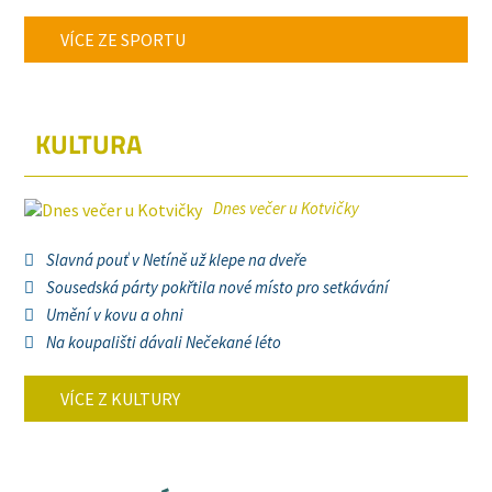
VÍCE ZE SPORTU
KULTURA
Dnes večer u Kotvičky
Slavná pouť v Netíně už klepe na dveře
Sousedská párty pokřtila nové místo pro setkávání
Umění v kovu a ohni
Na koupališti dávali Nečekané léto
VÍCE Z KULTURY