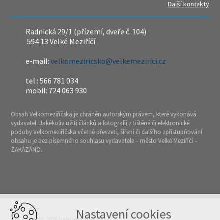
Další kontakty
Radnická 29/1 (přízemí, dveře č. 104)
594 13 Velké Meziříčí
e-mail:
velkomeziricsko@velkemezirici.cz
tel.: 566 781 034
mobil: 724 063 930
Obsah Velkomeziříčska je chráněn autorským právem, které vykonává
vydavatel. Jakékoliv užití článků a fotografií z tištěné či elektronické
podoby Velkomeziříčska včetně převzetí, šíření či dalšího zpřístupňování
obsahu je bez písemného souhlasu vydavatele – město Velké Meziříčí –
ZAKÁZÁNO.
Nastavení cookies
© Copyright 2026 Velkomeziříčsko