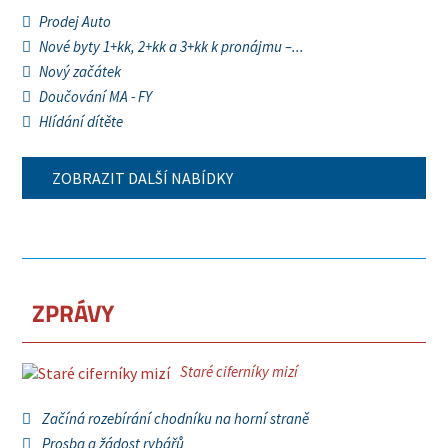
Prodej Auto
Nové byty 1+kk, 2+kk a 3+kk k pronájmu –...
Nový začátek
Doučování MA - FY
Hlídání dítěte
ZOBRAZIT DALŠÍ NABÍDKY
ZPRÁVY
Staré ciferníky mizí
Začíná rozebírání chodníku na horní straně
Prosba a žádost rybářů