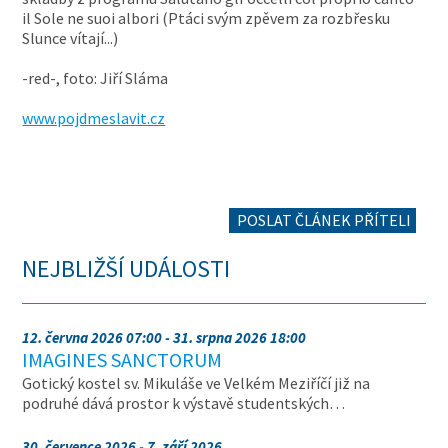
il Sole ne suoi albori (Ptáci svým zpěvem za rozbřesku
Slunce vítají...)
-red-, foto: Jiří Sláma
www.pojdmeslavit.cz
POSLAT ČLÁNEK PŘÍTELI
NEJBLIŽŠÍ UDÁLOSTI
12. června 2026 07:00 - 31. srpna 2026 18:00
IMAGINES SANCTORUM
Gotický kostel sv. Mikuláše ve Velkém Meziříčí již na
podruhé dává prostor k výstavě studentských…
30. července 2026 - 7. září 2026