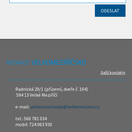
REDAKCE
Další kontakty
Radnická 29/1 (přízemí, dveře č. 104)
594 13 Velké Meziříčí
e-mail:
velkomeziricsko@velkemezirici.cz
tel.: 566 781 034
mobil: 724 063 930