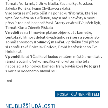
Tomáše Vorla ml., či Jirku Mádla, Zuzanu Bydžovskou,
Jakuba Koháka, Ivanu Chýlkovou a další.
V sobotu
se můžete těšit na pohádku
Tři bratři
, kteří se
vydají do světa na zkušenou, aby si našli nevěsty a mohli
převzít rodinné hospodářství. Bratry ztvárnili Vojtěch Dyk,
Tomáš Klus a Zdeněk Piškula.
V neděli
se na filmovém plátně objeví opět komedie,
tentokrát filmový debut divadelního režiséra a scénáristy
Tomáše Svobody
Hodinový manžel
. V příběhu čtyř přátel
si zahráli také Boleslav Polívka, David Matásek nebo Eva
Holubová.
V pondělí
bratři Čadíkové budou v našem městě promítat v
rámci letošního Velkomeziříčského kulturního léta
naposled, a to hořkou komedii Ireny Pavláskové
Fotograf
s Karlem Rodenem v hlavní roli.
-red-
POSLAT ČLÁNEK PŘÍTELI
NEJBLIŽŠÍ UDÁLOSTI