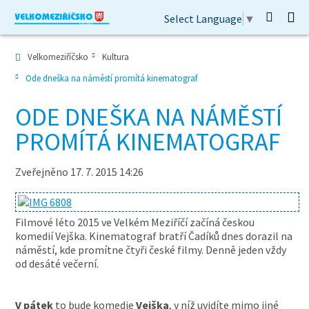
Select Language
▼
Velkomeziříčsko
Kultura
Ode dneška na náměstí promítá kinematograf
ODE DNEŠKA NA NÁMĚSTÍ
PROMÍTÁ KINEMATOGRAF
Zveřejněno 17. 7. 2015 14:26
Filmové léto 2015 ve Velkém Meziříčí začíná českou
komedií Vejška. Kinematograf bratří Čadíků dnes dorazil na
náměstí, kde promítne čtyři české filmy. Denně jeden vždy
od desáté večerní.
V pátek
to bude komedie
Vejška
, v níž uvidíte mimo jiné