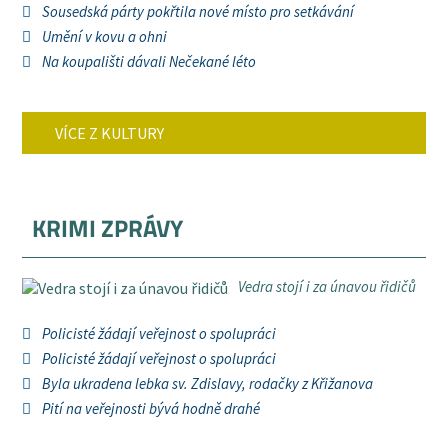
Sousedská párty pokřtila nové místo pro setkávání
Umění v kovu a ohni
Na koupališti dávali Nečekané léto
VÍCE Z KULTURY
KRIMI ZPRÁVY
Vedra stojí i za únavou řidičů
Policisté žádají veřejnost o spolupráci
Policisté žádají veřejnost o spolupráci
Byla ukradena lebka sv. Zdislavy, rodačky z Křižanova
Pití na veřejnosti bývá hodně drahé