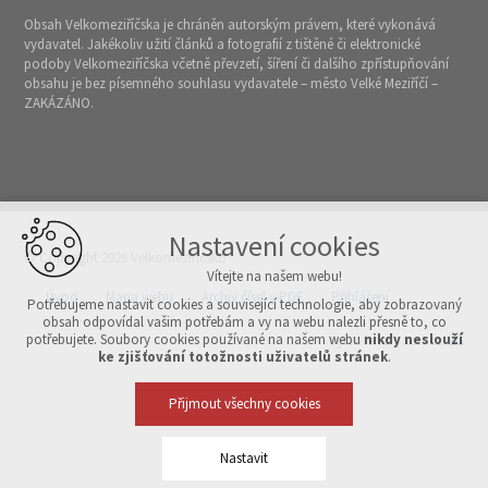
Obsah Velkomeziříčska je chráněn autorským právem, které vykonává
vydavatel. Jakékoliv užití článků a fotografií z tištěné či elektronické
podoby Velkomeziříčska včetně převzetí, šíření či dalšího zpřístupňování
obsahu je bez písemného souhlasu vydavatele – město Velké Meziříčí –
ZAKÁZÁNO.
Nastavení cookies
© Copyright 2026 Velkomeziříčsko
Vítejte na našem webu!
Úvod
Mapa webu
Archiv čísel v PDF
Přihlášení
Potřebujeme nastavit cookies a související technologie, aby zobrazovaný
obsah odpovídal vašim potřebám a vy na webu nalezli přesně to, co
potřebujete. Soubory cookies používané na našem webu
nikdy neslouží
Vytvořeno v xart.cz
ke zjišťování totožnosti uživatelů stránek
.
Přijmout všechny cookies
Nastavit