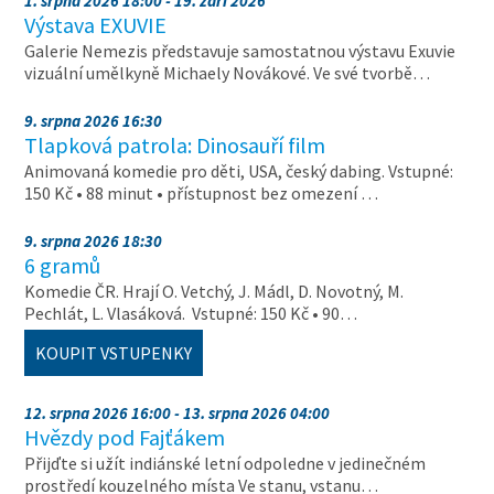
1. srpna 2026 18:00 - 19. září 2026
Výstava EXUVIE
Galerie Nemezis představuje samostatnou výstavu Exuvie
vizuální umělkyně Michaely Novákové. Ve své tvorbě…
9. srpna 2026 16:30
Tlapková patrola: Dinosauří film
Animovaná komedie pro děti, USA, český dabing. Vstupné:
150 Kč • 88 minut • přístupnost bez omezení …
9. srpna 2026 18:30
6 gramů
Komedie ČR. Hrají O. Vetchý, J. Mádl, D. Novotný, M.
Pechlát, L. Vlasáková. Vstupné: 150 Kč • 90…
KOUPIT VSTUPENKY
12. srpna 2026 16:00 - 13. srpna 2026 04:00
Hvězdy pod Fajťákem
Přijďte si užít indiánské letní odpoledne v jedinečném
prostředí kouzelného místa Ve stanu, vstanu…