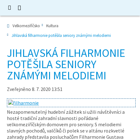
Velkomeziříčsko
Kultura
Jihlavská filharmonie potěšila seniory známými melodiemi
JIHLAVSKÁ FILHARMONIE
POTĚŠILA SENIORY
ZNÁMÝMI MELODIEMI
Zveřejněno 8. 7. 2020 13:51
Nezapomenutelný hudební zážitek si užili návštěvníci a
hosté tradiční zahradní slavnosti pořádané
velkomeziříčským domovem pro seniory. S melodiemi
slavných pochodů, valčíků či polek se v altánu rozkvetlé
zahrady představila posluchačům Filharmonie Gustava