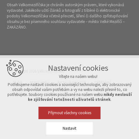
Obsah Velkomeziříčska je chráněn autorským právem, které vykonává
vydavatel. Jakékoliv užití článků a fotografií z tištěné či elektronické
podoby Velkomeziříčska včetně převzetí, šíření či dalšího zpřístupňování
obsahu je bez písemného souhlasu vydavatele – město Velké Meziříčí –
ZAKÁZÁNO.
Nastavení cookies
© Copyright 2026 Velkomeziříčsko
Vítejte na našem webu!
Úvod
Mapa webu
Archiv čísel v PDF
Přihlášení
Potřebujeme nastavit cookies a související technologie, aby zobrazovaný
obsah odpovídal vašim potřebám a vy na webu nalezli přesně to, co
potřebujete. Soubory cookies používané na našem webu
nikdy neslouží
Vytvořeno v xart.cz
ke zjišťování totožnosti uživatelů stránek
.
Přijmout všechny cookies
Nastavit