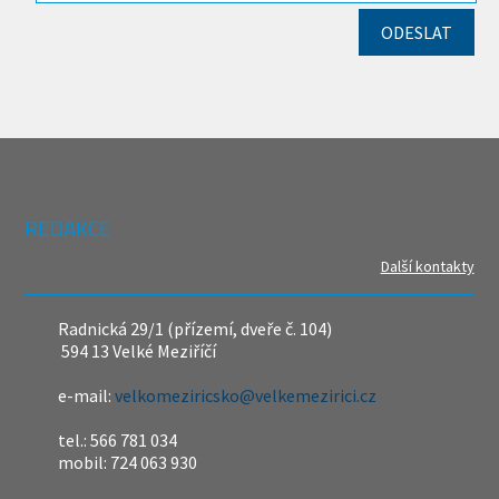
REDAKCE
Další kontakty
Radnická 29/1 (přízemí, dveře č. 104)
594 13 Velké Meziříčí
e-mail:
velkomeziricsko@velkemezirici.cz
tel.: 566 781 034
mobil: 724 063 930