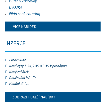
Bufet U Zastávky
DVOJKA
Filda cook.catering
VÍCE NABÍDEK
INZERCE
Prodej Auto
Nové byty 1+kk, 2+kk a 3+kk k pronájmu –...
Nový začátek
Doučování MA - FY
Hlídání dítěte
ZOBRAZIT DALŠÍ NABÍDKY