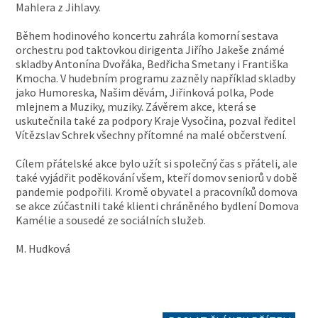
Mahlera z Jihlavy.
Během hodinového koncertu zahrála komorní sestava
orchestru pod taktovkou dirigenta Jiřího Jakeše známé
skladby Antonína Dvořáka, Bedřicha Smetany i Františka
Kmocha. V hudebním programu zazněly například skladby
jako Humoreska, Našim děvám, Jiřinková polka, Pode
mlejnem a Muziky, muziky. Závěrem akce, která se
uskutečnila také za podpory Kraje Vysočina, pozval ředitel
Vítězslav Schrek všechny přítomné na malé občerstvení.
Cílem přátelské akce bylo užít si společný čas s přáteli, ale
také vyjádřit poděkování všem, kteří domov seniorů v době
pandemie podpořili. Kromě obyvatel a pracovníků domova
se akce zúčastnili také klienti chráněného bydlení Domova
Kamélie a sousedé ze sociálních služeb.
M. Hudková