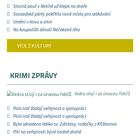
Slavná pouť v Netíně už klepe na dveře
Sousedská párty pokřtila nové místo pro setkávání
Umění v kovu a ohni
Na koupališti dávali Nečekané léto
VÍCE Z KULTURY
KRIMI ZPRÁVY
Vedra stojí i za únavou řidičů
Policisté žádají veřejnost o spolupráci
Policisté žádají veřejnost o spolupráci
Byla ukradena lebka sv. Zdislavy, rodačky z Křižanova
Pití na veřejnosti bývá hodně drahé