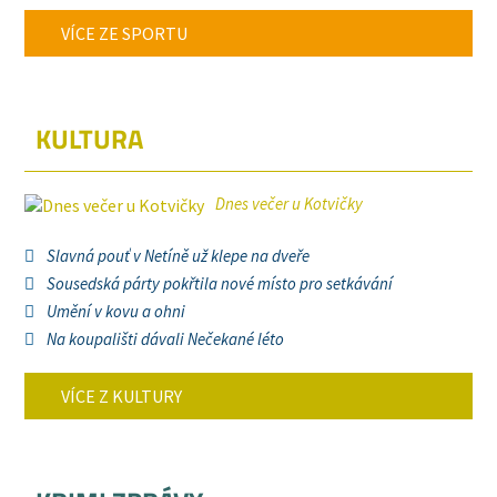
VÍCE ZE SPORTU
KULTURA
Dnes večer u Kotvičky
Slavná pouť v Netíně už klepe na dveře
Sousedská párty pokřtila nové místo pro setkávání
Umění v kovu a ohni
Na koupališti dávali Nečekané léto
VÍCE Z KULTURY