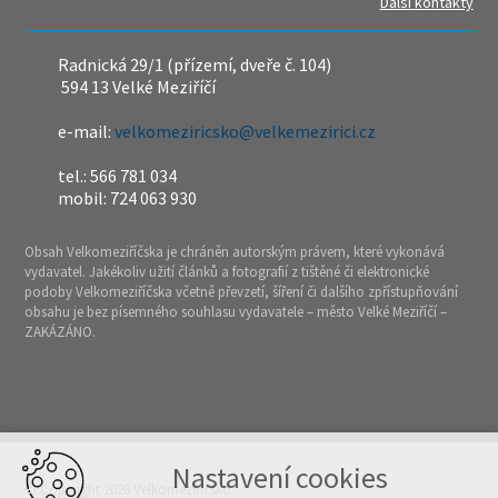
Další kontakty
Radnická 29/1 (přízemí, dveře č. 104)
594 13 Velké Meziříčí
e-mail:
velkomeziricsko@velkemezirici.cz
tel.: 566 781 034
mobil: 724 063 930
Obsah Velkomeziříčska je chráněn autorským právem, které vykonává
vydavatel. Jakékoliv užití článků a fotografií z tištěné či elektronické
podoby Velkomeziříčska včetně převzetí, šíření či dalšího zpřístupňování
obsahu je bez písemného souhlasu vydavatele – město Velké Meziříčí –
ZAKÁZÁNO.
Nastavení cookies
© Copyright 2026 Velkomeziříčsko