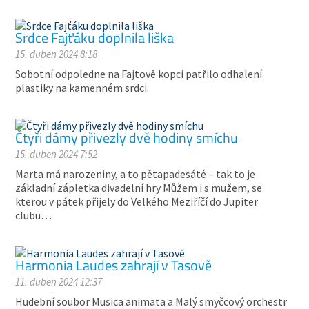
Srdce Fajťáku doplnila liška
15. duben 2024 8:18
Sobotní odpoledne na Fajtově kopci patřilo odhalení
plastiky na kamenném srdci.
Čtyři dámy přivezly dvě hodiny smíchu
15. duben 2024 7:52
Marta má narozeniny, a to pětapadesáté – tak to je
základní zápletka divadelní hry Můžem i s mužem, se
kterou v pátek přijely do Velkého Meziříčí do Jupiter
clubu…
Harmonia Laudes zahrají v Tasově
11. duben 2024 12:37
Hudební soubor Musica animata a Malý smyčcový orchestr