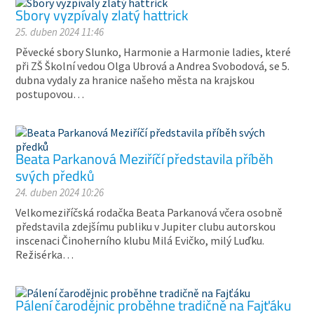
Sbory vyzpívaly zlatý hattrick
25. duben 2024 11:46
Pěvecké sbory Slunko, Harmonie a Harmonie ladies, které
při ZŠ Školní vedou Olga Ubrová a Andrea Svobodová, se 5.
dubna vydaly za hranice našeho města na krajskou
postupovou…
Beata Parkanová Meziříčí představila příběh
svých předků
24. duben 2024 10:26
Velkomeziříčská rodačka Beata Parkanová včera osobně
představila zdejšímu publiku v Jupiter clubu autorskou
inscenaci Činoherního klubu Milá Evičko, milý Luďku.
Režisérka…
Pálení čarodějnic proběhne tradičně na Fajťáku