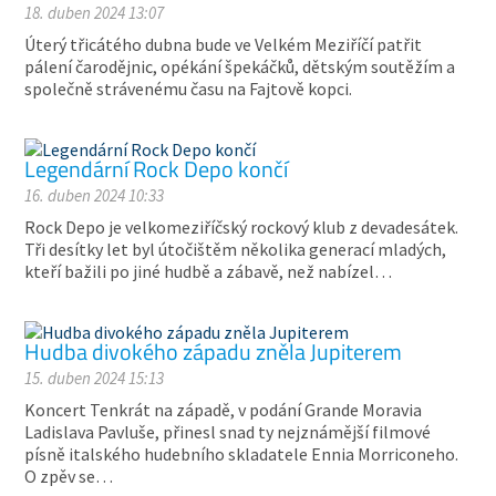
18. duben 2024 13:07
Úterý třicátého dubna bude ve Velkém Meziříčí patřit
pálení čarodějnic, opékání špekáčků, dětským soutěžím a
společně strávenému času na Fajtově kopci.
Legendární Rock Depo končí
16. duben 2024 10:33
Rock Depo je velkomeziříčský rockový klub z devadesátek.
Tři desítky let byl útočištěm několika generací mladých,
kteří bažili po jiné hudbě a zábavě, než nabízel…
Hudba divokého západu zněla Jupiterem
15. duben 2024 15:13
Koncert Tenkrát na západě, v podání Grande Moravia
Ladislava Pavluše, přinesl snad ty nejznámější filmové
písně italského hudebního skladatele Ennia Morriconeho.
O zpěv se…