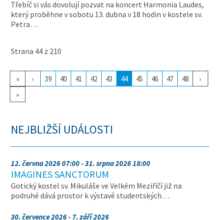
Třebíč si vás dovolují pozvat na koncert Harmonia Laudes,
který proběhne v sobotu 13. dubna v 18 hodin v kostele sv.
Petra…
Strana 44 z 210
«
‹
39
40
41
42
43
44
45
46
47
48
›
»
NEJBLIŽŠÍ UDÁLOSTI
12. června 2026 07:00 - 31. srpna 2026 18:00
IMAGINES SANCTORUM
Gotický kostel sv. Mikuláše ve Velkém Meziříčí již na
podruhé dává prostor k výstavě studentských…
30. července 2026 - 7. září 2026