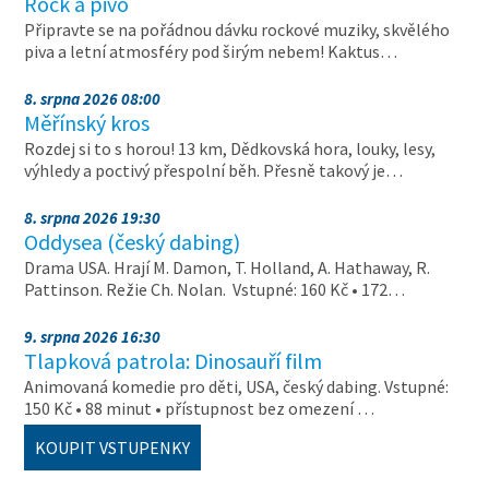
Rock a pivo
Připravte se na pořádnou dávku rockové muziky, skvělého
piva a letní atmosféry pod širým nebem! Kaktus…
8. srpna 2026 08:00
Měřínský kros
Rozdej si to s horou! 13 km, Dědkovská hora, louky, lesy,
výhledy a poctivý přespolní běh. Přesně takový je…
8. srpna 2026 19:30
Oddysea (český dabing)
Drama USA. Hrají M. Damon, T. Holland, A. Hathaway, R.
Pattinson. Režie Ch. Nolan. Vstupné: 160 Kč • 172…
9. srpna 2026 16:30
Tlapková patrola: Dinosauří film
Animovaná komedie pro děti, USA, český dabing. Vstupné:
150 Kč • 88 minut • přístupnost bez omezení …
KOUPIT VSTUPENKY