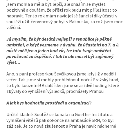
jsem mohla a měla být lepší, ale snažím se myslet
pozitivně a doufám, že příští rok budu mít příležitost to
napravit. Tento rok mám navíc ještě šanci si díky účasti v
soutěži užít červencový pobyt v Rakousku, za což jsem moc
vděčná.
Já myslím, že být desátá nejlepší v republice je pěkné
umístění, a když vezmeme v úvahu, že účastníci na 7. a 8.
místě měli jen o jeden bod víc, lze toto tvoje umístění
považovat za úspěšné. I tak to ale musel být zajímavý
výlet...
Ano, s paní profesorkou Ševčíkovou jsme jely již v neděli
večer. Tak jsme si mohly prohlédnout noční Pražský hrad,
to bylo kouzelné! A další den jsme se asi dvě hodiny, které
zbývaly do vyhlášení výsledků, procházely Prahou.
A jak bys hodnotila prostředí a organizaci?
Určitě kladně. Soutěž se konala na Goethe-Institutu a
vyhlášení vítězů pak dokonce na ambasádě SRN, to byl
zážitek. Je to nová zkušenost a Praha je navíc nádherné