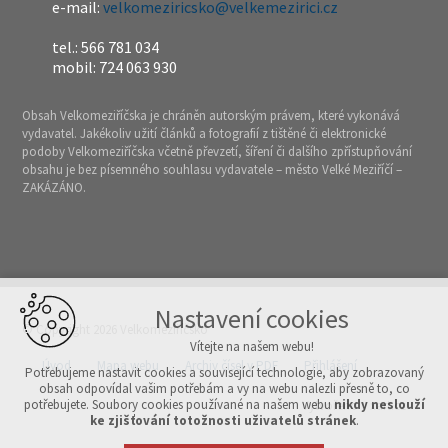
e-mail:
velkomeziricsko@velkemezirici.cz
tel.: 566 781 034
mobil: 724 063 930
Obsah Velkomeziříčska je chráněn autorským právem, které vykonává
vydavatel. Jakékoliv užití článků a fotografií z tištěné či elektronické
podoby Velkomeziříčska včetně převzetí, šíření či dalšího zpřístupňování
obsahu je bez písemného souhlasu vydavatele – město Velké Meziříčí –
ZAKÁZÁNO.
Nastavení cookies
© Copyright 2026 Velkomeziříčsko
Vítejte na našem webu!
Úvod
Mapa webu
Archiv čísel v PDF
Přihlášení
Potřebujeme nastavit cookies a související technologie, aby zobrazovaný
obsah odpovídal vašim potřebám a vy na webu nalezli přesně to, co
potřebujete. Soubory cookies používané na našem webu
nikdy neslouží
Vytvořeno v xart.cz
ke zjišťování totožnosti uživatelů stránek
.