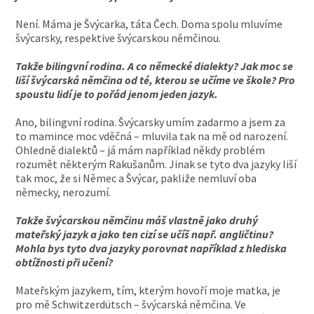
Není. Máma je Švýcarka, táta Čech. Doma spolu mluvíme
švýcarsky, respektive švýcarskou němčinou.
Takže bilingvní rodina. A co německé dialekty? Jak moc se
liší švýcarská němčina od té, kterou se učíme ve škole? Pro
spoustu lidí je to pořád jenom jeden jazyk.
Ano, bilingvní rodina. Švýcarsky umím zadarmo a jsem za
to mamince moc vděčná – mluvila tak na mě od narození.
Ohledně dialektů – já mám například někdy problém
rozumět některým Rakušanům. Jinak se tyto dva jazyky liší
tak moc, že si Němec a Švýcar, pakliže nemluví oba
německy, nerozumí.
Takže švýcarskou němčinu máš vlastně jako druhý
mateřský jazyk a jako ten cizí se učíš např. angličtinu?
Mohla bys tyto dva jazyky porovnat například z hlediska
obtížnosti při učení?
Mateřským jazykem, tím, kterým hovoří moje matka, je
pro mě Schwitzerdütsch – švýcarská němčina. Ve