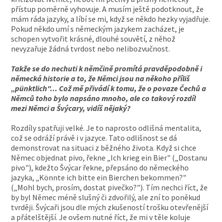
přístup poměrně vyhovuje. A musím ještě podotknout, že
mám ráda jazyky, a líbí se mi, když se někdo hezky vyjadřuje.
Pokud někdo umí s německým jazykem zacházet, je
schopen vytvořit krásné, dlouhé souvětí, z něhož
nevyzařuje žádná tvrdost nebo nelibozvučnost.
Takže se do nechuti k němčině promítá pravděpodobně i
německá historie a to, že Němci jsou na někoho příliš
„pünktlich"... Což mě přivádí k tomu, že o povaze Čechů a
Němců toho bylo napsáno mnoho, ale co takový rozdíl
mezi Němci a Švýcary, vidíš nějaký?
Rozdíly spatřuji velké. Je to naprosto odlišná mentalita,
což se odráží právě i v jazyce. Tato odlišnost se dá
demonstrovat na situaci z běžného života. Když si chce
Němec objednat pivo, řekne „Ich krieg ein Bier" („Dostanu
pivo"), kdežto Švýcar řekne, přepsáno do německého
jazyka, „Könnte ich bitte ein Bierchen bekommen?"
(„Mohl bych, prosím, dostat pivečko?"). Tím nechci říct, že
by byl Němec méně slušný či zdvořilý, ale zní to poněkud
tvrději. Švýcaři jsou dle mých zkušeností trošku otevřenější
a přátelštější. Je ovšem nutné říct, že mi v těle koluje