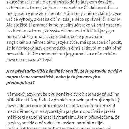
skutečnosti se ale o první místo dělí s jazykem českým,
vzhledem k tomu, že jsem se narodila v České republice a
nikdy jsem v jiné zemi nežila. Mám tedy v německém jazyce
určité výhody, zkrátka cítím, zda je něco správně, či nikoliv.
Ale složitější gramatiku se musím učit jako všichni ostatní,
i vzhledem k tomu, že švýcarština není oficiální jazyk, a
nemá tudíž gramatická pravidla. Co se porovnání
anglického a německého jazyka týče, má spousta lidí pocit,
že je německý jazyk jednodušší, s čímž si dovolím tak úplně
nesouhlasit. Dle mého názoru je gramatika v německém
jazyce o něco složitější.
A co předsudky vůči němčině? Myslíš, že je opravdu tvrdá a
naprosto neromantická, nebo je to jen nezvyk a
předpojatost?
Německý jazyk může být poněkud tvrdý, ale vždy záleží na
příležitosti. Například v písních opravdu preferuji anglický
jazyk, ale při normální mluvě to tolik nevnímám. Rozdíl
mezi německým a švýcarským jazykem spočívá i v jakési
měkkosti a uvolněnosti švýcarštiny. Jsem přesvědčená, že
jazyk vypovídá o národu, tím ovšem nemíním nijak
kritizovat Němce, neboť mi pečlivý a přísný německý