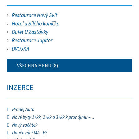
Restaurace Nový Svit
Hotel u Bílého koníčka
Bufet U Zastávky
Restaurace Jupiter
DVOJKA
VŠECHNA MENU (8)
INZERCE
Prodej Auto
Nové byty 1+kk, 2+kk a 3+kk k pronájmu –...
Nový začátek
Doučování MA - FY