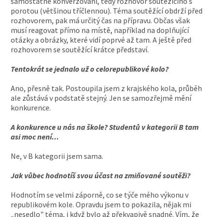
samostatné konverzování, tedy rozhovor soutěžícího s
porotou (většinou tříčlennou). Téma soutěžící obdrží před
rozhovorem, pak má určitý čas na přípravu. Občas však
musí reagovat přímo na místě, například na doplňující
otázky a obrázky, které vidí poprvé až tam. A ještě před
rozhovorem se soutěžící krátce představí.
Tentokrát se jednalo už o celorepublikové kolo?
Ano, přesně tak. Postoupila jsem z krajského kola, průběh
ale zůstává v podstatě stejný. Jen se samozřejmě mění
konkurence.
A konkurence u nás na škole? Studentů v kategorii B tam
asi moc není...
Ne, v B kategorii jsem sama.
Jak vůbec hodnotíš svou účast na zmiňované soutěži?
Hodnotím se velmi záporně, co se týče mého výkonu v
republikovém kole. Opravdu jsem to pokazila, nějak mi
„nesedlo" téma, i když bylo až překvapivě snadné. Vím, že