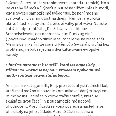
švýcarská krev, takže straním svému národu... (smích). No a
na vztahy Němců a Švýcarů je nutné nahlížet i přes historii,
kdy si Švýcaři samozřejmě uvědomují, že není možné
svalovat vinu za minulost na dnešní Němce, ale určitá
ukřivděnost z doby druhé světové války přetrvává. Nacisté
totiž tehdy prohlásili: „Die Schweiz, das kleine
Stachelschwein, das nehmen wir im Rückzug ein"
(„Švýcarsko, malého dikobraze, zabereme na cestě zpět").
Ale jinak si myslím, že soužití Němců a Švýcarů probíhá bez
problému, neboť se jedná o dva kultivované evropské
národy.
Obraťme pozornost k soutěži, které ses naposledy
zúčastnila. Pokud se nepletu, vzhledem k původu své
matky soutěžíš ve zvláštní kategorii.
Ano, jsem v kategorii III., B, tj. pro studenty středních škol,
kteří mají možnost souvisle komunikovat daným jazykem
mimo výuku. Jedná se o konverzační soutěž, která se
skládá ze dvou částí. Ty jsou samozřejmě bodově
ohodnoceny. V první části se koná poslech a následné se
plní úkoly na jeho základě. V druhé části se jedná o