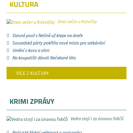
KULTURA
Dnes večer u Kotvičky
Slavná pouť v Netíně už klepe na dveře
Sousedská párty pokřtila nové místo pro setkávání
Umění v kovu a ohni
Na koupališti dávali Nečekané léto
VÍCE Z KULTURY
KRIMI ZPRÁVY
Vedra stojí i za únavou řidičů
Policisté žádají veřejnost o spolupráci