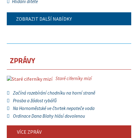
Hlídání dítěte
ZOBRAZIT DALŠÍ NABÍDKY
ZPRÁVY
Staré ciferníky mizí
Začíná rozebírání chodníku na horní straně
Prosba a žádost rybářů
Na Hornoměstské ve čtvrtek nepoteče voda
Ordinace Dana Blahy hlásí dovolenou
VÍCE ZPRÁV