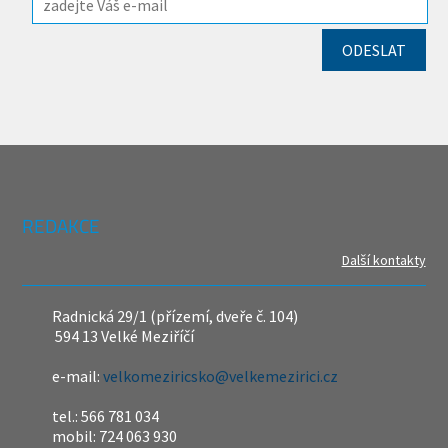
REDAKCE
Další kontakty
Radnická 29/1 (přízemí, dveře č. 104)
594 13 Velké Meziříčí
e-mail:
velkomeziricsko@velkemezirici.cz
tel.: 566 781 034
mobil: 724 063 930