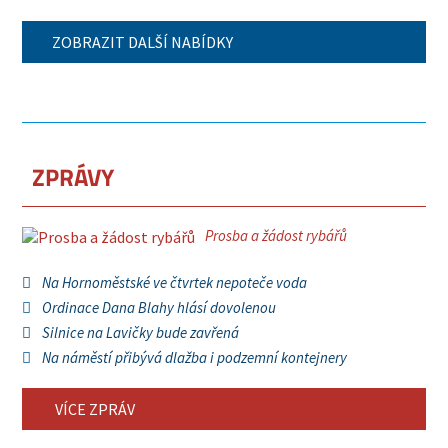
ZOBRAZIT DALŠÍ NABÍDKY
ZPRÁVY
Prosba a žádost rybářů
Na Hornoměstské ve čtvrtek nepoteče voda
Ordinace Dana Blahy hlásí dovolenou
Silnice na Lavičky bude zavřená
Na náměstí přibývá dlažba i podzemní kontejnery
VÍCE ZPRÁV