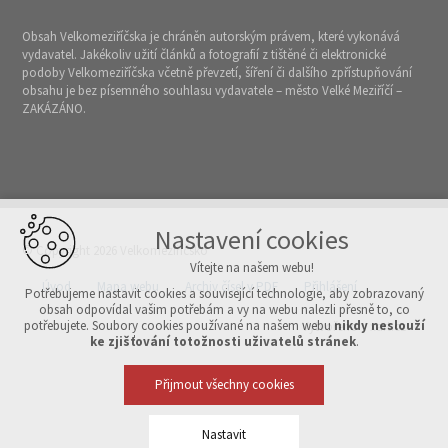
Obsah Velkomeziříčska je chráněn autorským právem, které vykonává
vydavatel. Jakékoliv užití článků a fotografií z tištěné či elektronické
podoby Velkomeziříčska včetně převzetí, šíření či dalšího zpřístupňování
obsahu je bez písemného souhlasu vydavatele – město Velké Meziříčí –
ZAKÁZÁNO.
Nastavení cookies
© Copyright 2026 Velkomeziříčsko
Vítejte na našem webu!
Úvod
Mapa webu
Archiv čísel v PDF
Přihlášení
Potřebujeme nastavit cookies a související technologie, aby zobrazovaný
obsah odpovídal vašim potřebám a vy na webu nalezli přesně to, co
potřebujete. Soubory cookies používané na našem webu
nikdy neslouží
Vytvořeno v xart.cz
ke zjišťování totožnosti uživatelů stránek
.
Přijmout všechny cookies
Nastavit