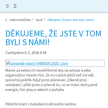
Velkomeziříčsko
Sport
Děkujeme, že jste v tom byli s námi!
DĚKUJEME, ŽE JSTE V TOM
BYLI S NÁMI!
Zveřejněno 6. 5. 2026 6:44
Máme za sebou tři neuvěřitelné dny na antuce a jako
organizátor musím říct, že mi v uších ještě teď zní náš
společný pokřik. Když jsme plánovali „Víkend plný
volejbalu", přáli jsme si přesně to, co se stalo: kurty plné
energie, fair play a radosti z pohybu.
Páteční start s hvězdami světového kalibru