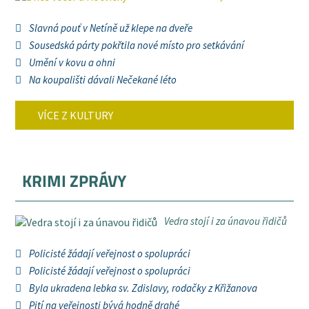
Slavná pouť v Netíně už klepe na dveře
Sousedská párty pokřtila nové místo pro setkávání
Umění v kovu a ohni
Na koupališti dávali Nečekané léto
VÍCE Z KULTURY
KRIMI ZPRÁVY
Vedra stojí i za únavou řidičů
Policisté žádají veřejnost o spolupráci
Policisté žádají veřejnost o spolupráci
Byla ukradena lebka sv. Zdislavy, rodačky z Křižanova
Pití na veřejnosti bývá hodně drahé