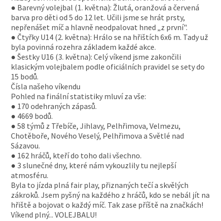
● Barevný volejbal (1. května): Žlutá, oranžová a červená
barva pro děti od 5 do 12 let. Učili jsme se hrát prsty,
nepřenášet míč a hlavně neodpalovat hned „z první".
● Čtyřky U14 (2. května): Hrálo se na hřištích 6x6 m. Tady už
byla povinná rozehra základem každé akce.
● Šestky U16 (3. května): Celý víkend jsme zakončili
klasickým volejbalem podle oficiálních pravidel se sety do
15 bodů.
Čísla našeho víkendu
Pohled na finální statistiky mluví za vše:
● 170 odehraných zápasů.
● 4669 bodů.
● 58 týmů z Třebíče, Jihlavy, Pelhřimova, Velmezu,
Chotěboře, Nového Veselý, Pelhřimova a Světlé nad
Sázavou.
● 162 hráčů, kteří do toho dali všechno.
● 3 slunečné dny, které nám vykouzlily tu nejlepší
atmosféru.
Byla to jízda plná fair play, přiznaných tečí a skvělých
zákroků. Jsem pyšný na každého z hráčů, kdo se nebál jít na
hřiště a bojovat o každý míč. Tak zase příště na značkách!
Víkend plný... VOLEJBALU!