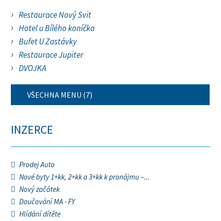
Restaurace Nový Svit
Hotel u Bílého koníčka
Bufet U Zastávky
Restaurace Jupiter
DVOJKA
VŠECHNA MENU (7)
INZERCE
Prodej Auto
Nové byty 1+kk, 2+kk a 3+kk k pronájmu –...
Nový začátek
Doučování MA - FY
Hlídání dítěte