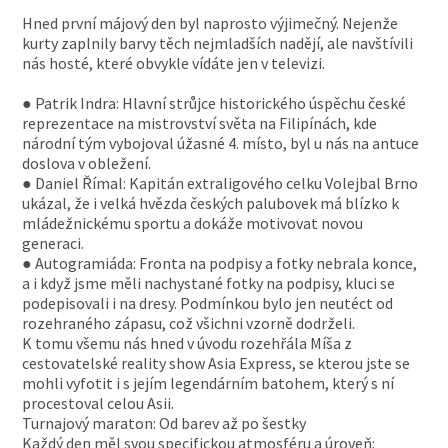
Hned první májový den byl naprosto výjimečný. Nejenže
kurty zaplnily barvy těch nejmladších nadějí, ale navštívili
nás hosté, které obvykle vídáte jen v televizi.
● Patrik Indra: Hlavní strůjce historického úspěchu české
reprezentace na mistrovství světa na Filipínách, kde
národní tým vybojoval úžasné 4. místo, byl u nás na antuce
doslova v obležení.
● Daniel Římal: Kapitán extraligového celku Volejbal Brno
ukázal, že i velká hvězda českých palubovek má blízko k
mládežnickému sportu a dokáže motivovat novou
generaci.
● Autogramiáda: Fronta na podpisy a fotky nebrala konce,
a i když jsme měli nachystané fotky na podpisy, kluci se
podepisovali i na dresy. Podmínkou bylo jen neutéct od
rozehraného zápasu, což všichni vzorně dodrželi.
K tomu všemu nás hned v úvodu rozehřála Míša z
cestovatelské reality show Asia Express, se kterou jste se
mohli vyfotit i s jejím legendárním batohem, který s ní
procestoval celou Asii.
Turnajový maraton: Od barev až po šestky
Každý den měl svou specifickou atmosféru a úroveň: