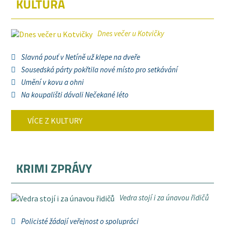
KULTURA
Dnes večer u Kotvičky
Slavná pouť v Netíně už klepe na dveře
Sousedská párty pokřtila nové místo pro setkávání
Umění v kovu a ohni
Na koupališti dávali Nečekané léto
VÍCE Z KULTURY
KRIMI ZPRÁVY
Vedra stojí i za únavou řidičů
Policisté žádají veřejnost o spolupráci