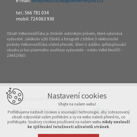
e-mail:
velkomeziricsko@velkemezirici.cz
tel.: 566 781 034
mobil: 724 063 930
Obsah Velkomeziříčska je chráněn autorským právem, které vykonává
vydavatel. Jakékoliv užití článků a fotografií z tištěné či elektronické
podoby Velkomeziříčska včetně převzetí, šíření či dalšího zpřístupňování
obsahu je bez písemného souhlasu vydavatele – město Velké Meziříčí –
ZAKÁZÁNO.
Nastavení cookies
© Copyright 2026 Velkomeziříčsko
Vítejte na našem webu!
Úvod
Mapa webu
Archiv čísel v PDF
Přihlášení
Potřebujeme nastavit cookies a související technologie, aby zobrazovaný
obsah odpovídal vašim potřebám a vy na webu nalezli přesně to, co
potřebujete. Soubory cookies používané na našem webu
nikdy neslouží
Vytvořeno v xart.cz
ke zjišťování totožnosti uživatelů stránek
.