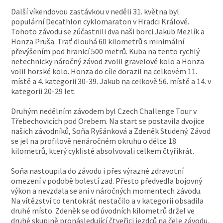
Další víkendovou zastávkou v neděli 31. května byl
populární Decathlon cyklomaraton v Hradci Králové.
Tohoto závodu se zúčastnili dva naši borci Jakub Mezlík a
Honza Pruša. Trať dlouhá 60 kilometrů s minimální
převýšením pod hranicí 500 metrů. Kuba na tento rychlý
netechnicky náročný závod zvolil gravelové kolo a Honza
volil horské kolo. Honza do cíle dorazil na celkovém 11.
místě a 4. kategorii 30-39. Jakub na celkově 56. místě a 14. v
kategorii 20-29 let.
Druhým nedělním závodem byl Czech Challenge Tour v
Třebechovicích pod Orebem. Na start se postavila dvojice
našich závodníků, Soňa Ryšánková a Zdeněk Studený. Závod
se jel na profilově nenáročném okruhu o délce 18
kilometrů, který cyklisté absolvovali celkem čtyřikrát.
Soňa nastoupila do závodu i přes výrazné zdravotní
omezení v podobě bolestí zad. Přesto předvedla bojovný
výkon a nevzdala se ani v náročných momentech závodu.
Na vítězství to tentokrát nestačilo a v kategorii obsadila
druhé místo. Zdeněk se od úvodních kilometrů držel ve
druhé skupině pronásledující čtveřici jezdců na čele závodu.