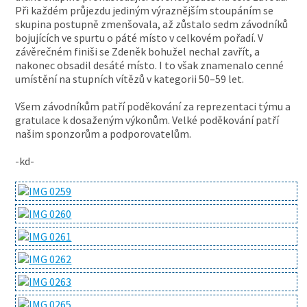
Při každém průjezdu jediným výraznějším stoupáním se
skupina postupně zmenšovala, až zůstalo sedm závodníků
bojujících ve spurtu o páté místo v celkovém pořadí. V
závěrečném finiši se Zdeněk bohužel nechal zavřít, a
nakonec obsadil desáté místo. I to však znamenalo cenné
umístění na stupních vítězů v kategorii 50–59 let.
Všem závodníkům patří poděkování za reprezentaci týmu a
gratulace k dosaženým výkonům. Velké poděkování patří
našim sponzorům a podporovatelům.
-kd-